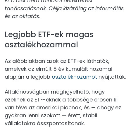
Ez a cikk nem minősül befektetési
tanácsadásnak. Célja kizárólag az informálás
és az oktatás.
Legjobb ETF-ek magas
osztalékhozammal
Az alábbiakban azok az ETF-ek láthatók,
amelyek az elmúlt 5 év kumulált hozamai
alapján a legjobb
osztalékhozamot
nyújtották:
Általánosságban megfigyelhető, hogy
ezeknek az ETF-eknek a többsége erősen ki
van téve az amerikai piacnak, és — ahogy ez
gyakran lenni szokott — érett, stabil
vállalatokra összpontosítanak.