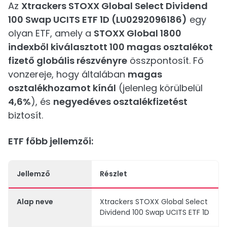
Az
Xtrackers STOXX Global Select Dividend
100 Swap UCITS ETF 1D (LU0292096186)
egy
olyan ETF, amely a
STOXX Global 1800
indexből kiválasztott 100 magas osztalékot
fizető globális részvényre
összpontosít. Fő
vonzereje, hogy általában
magas
osztalékhozamot kínál
(jelenleg körülbelül
4,6%
), és
negyedéves osztalékfizetést
biztosít.
ETF főbb jellemzői:
Jellemző
Részlet
Alap neve
Xtrackers STOXX Global Select
Dividend 100 Swap UCITS ETF 1D