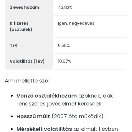
3 éves hozam
43,82%
Kifizetés
Igen, negyedéves
(osztalék)
TER
0,50%
Volatilitás (1 év)
10,67%
Ami mellette szól:
Vonzó osztalékhozam
azoknak, akik
rendszeres jövedelmet keresnek.
Hosszú múlt
(2007 óta működik).
Mérsékelt volatilitás
az elmúlt 1 évben