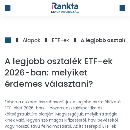
MAGYARORSZÁG
Alapok
ETF-ek
A legjobb osztalé
A legjobb osztalék ETF-ek
2026-ban: melyiket
érdemes választani?
Ebben a cikkben összehasonlítjuk a legjobb osztalékfizető
ETF-eket 2026-ban — hozam, osztalékpolitika és
költségstruktúra alapján. Megvizsgáljuk, melyik stratégia
kinek való, legyen szó magas kifizetésről, havi bevételről
vagy hosszú távú felhalmozásról. Az itt szereplő ETF-ek