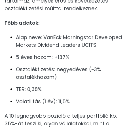
tartalmaz, amelyek erős és következetes
osztalékfizetési múlttal rendelkeznek.
Főbb adatok:
Alap neve: VanEck Morningstar Developed
Markets Dividend Leaders UCITS
5 éves hozam: +137%
Osztalékfizetés: negyedéves (~3%
osztalékhozam)
TER: 0,38%
Volatilitás (1 év): 11,5%
A 10 legnagyobb pozíció a teljes portfólió kb.
35%-át teszi ki, olyan vállalatokkal, mint a