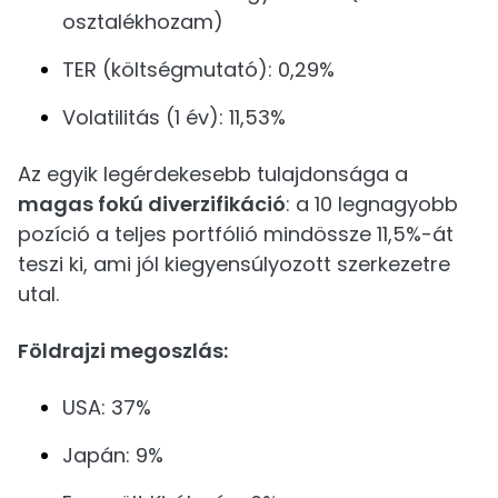
osztalékhozam)
TER (költségmutató): 0,29%
Volatilitás (1 év): 11,53%
Az egyik legérdekesebb tulajdonsága a
magas fokú diverzifikáció
: a 10 legnagyobb
pozíció a teljes portfólió mindössze 11,5%-át
teszi ki, ami jól kiegyensúlyozott szerkezetre
utal.
Földrajzi megoszlás:
USA: 37%
Japán: 9%