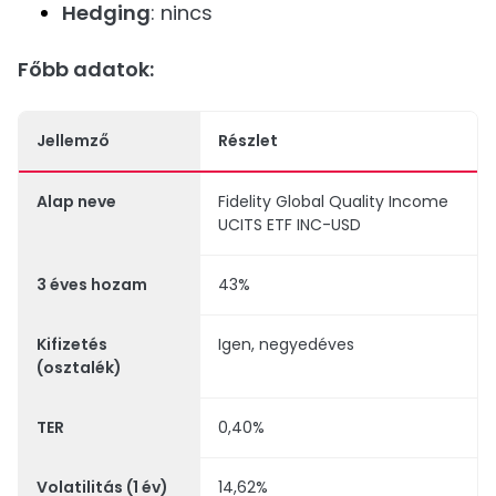
Hedging
: nincs
Főbb adatok:
Jellemző
Részlet
Alap neve
Fidelity Global Quality Income
UCITS ETF INC-USD
3 éves hozam
43%
Kifizetés
Igen, negyedéves
(osztalék)
TER
0,40%
Volatilitás (1 év)
14,62%