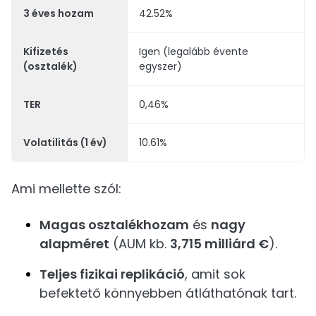
3 éves hozam
42.52%
Kifizetés
Igen (legalább évente
(osztalék)
egyszer)
TER
0,46%
Volatilitás (1 év)
10.61%
Ami mellette szól:
Magas osztalékhozam
és
nagy
alapméret
(AUM kb.
3,715 milliárd €
).
Teljes fizikai replikáció
, amit sok
befektető könnyebben átláthatónak tart.