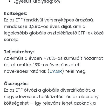
Egyesült Királyság: 6%
Költségek:
Ez az ETF rendkívül versenyképes árazású,
mindössze 0,29%-os éves díjjal, ami a
legolcsóbb globális osztalékfizető ETF-ek közé
sorolja.
Teljesítmény:
Az elmúlt 5 évben +78%-os kumulált hozamot
ért el, ami kb. 13%-os éves összetett
növekedési rátának (
CAGR
) felel meg.
Összegzés:
Ez az ETF ötvözi a globális diverzifikációt, a
negyedéves osztalékfizetést és az alacsony
költségeket — így releváns lehet azoknak a