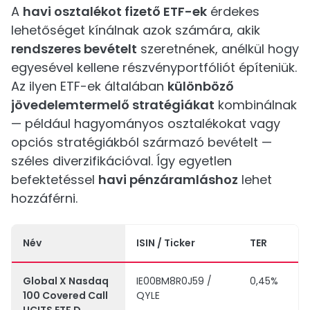
A
havi osztalékot fizető ETF-ek
érdekes
lehetőséget kínálnak azok számára, akik
rendszeres bevételt
szeretnének, anélkül hogy
egyesével kellene részvényportfóliót építeniük.
Az ilyen ETF-ek általában
különböző
jövedelemtermelő stratégiákat
kombinálnak
— például hagyományos osztalékokat vagy
opciós stratégiákból származó bevételt —
széles diverzifikációval. Így egyetlen
befektetéssel
havi pénzáramláshoz
lehet
hozzáférni.
Név
ISIN / Ticker
TER
Global X Nasdaq
IE00BM8R0J59 /
0,45%
100 Covered Call
QYLE