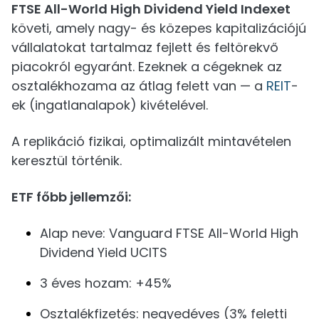
FTSE All-World High Dividend Yield Indexet
követi, amely nagy- és közepes kapitalizációjú
vállalatokat tartalmaz fejlett és feltörekvő
piacokról egyaránt. Ezeknek a cégeknek az
osztalékhozama az átlag felett van — a
REIT
-
ek (ingatlanalapok) kivételével.
A replikáció fizikai, optimalizált mintavételen
keresztül történik.
ETF főbb jellemzői:
Alap neve: Vanguard FTSE All-World High
Dividend Yield UCITS
3 éves hozam: +45%
Osztalékfizetés: negyedéves (3% feletti