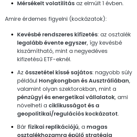
Mérsékelt volatilitás
az elmúlt 1 évben.
Amire érdemes figyelni (kockázatok):
Kevésbé rendszeres kifizetés
: az osztalék
legalább évente egyszer
, így kevésbé
kiszámítható, mint a negyedéves
kifizetésű ETF-eknél.
Az
összetétel kissé sajátos
: nagyobb súly
például
Hongkongban és Ausztráliában
,
valamint olyan szektorokban, mint a
pénzügyi és energetikai vállalatok
, ami
növelheti a
ciklikusságot és a
geopolitikai/regulációs kockázatot
.
Bár
fizikai replikációjú
, a
magas
osztalékhozamra épülő stratégia