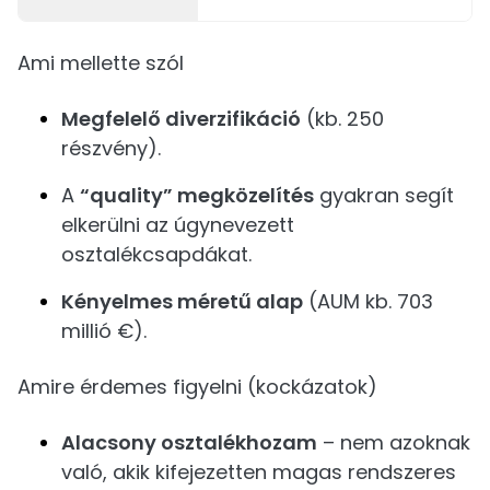
Ami mellette szól
Megfelelő diverzifikáció
(kb. 250
részvény).
A
“quality” megközelítés
gyakran segít
elkerülni az úgynevezett
osztalékcsapdákat.
Kényelmes méretű alap
(AUM kb. 703
millió €).
Amire érdemes figyelni (kockázatok)
Alacsony osztalékhozam
– nem azoknak
való, akik kifejezetten magas rendszeres