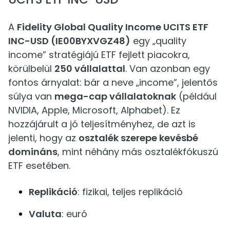
A
Fidelity Global Quality Income UCITS ETF
INC-USD (IE00BYXVGZ48)
egy „quality
income” stratégiájú ETF fejlett piacokra,
körülbelül
250 vállalattal
. Van azonban egy
fontos árnyalat: bár a neve „income”, jelentős
súlya van
mega-cap vállalatoknak
(például
NVIDIA, Apple, Microsoft, Alphabet). Ez
hozzájárult a jó teljesítményhez, de azt is
jelenti, hogy az
osztalék szerepe kevésbé
domináns
, mint néhány más osztalékfókuszú
ETF esetében.
Replikáció
: fizikai, teljes replikáció
Valuta
: euró