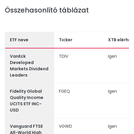
Összehasonlító táblázat
ETF neve
Ticker
XTB elérhe
VanEck
TDIV
Igen
Developed
Markets Dividend
Leaders
Fidelity Global
FGEQ
Igen
Quality Income
UCITS ETF INC-
USD
Vanguard FTSE
VGWD
Igen
All-World High