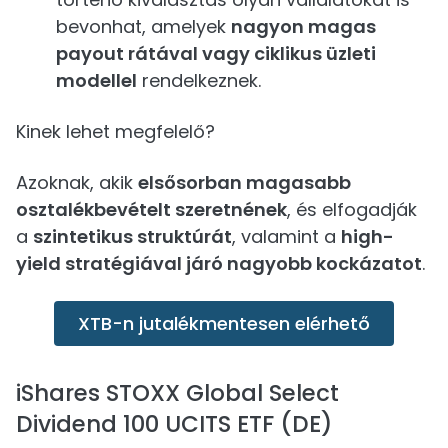
bevonhat, amelyek
nagyon magas
payout rátával vagy ciklikus üzleti
modellel
rendelkeznek.
Kinek lehet megfelelő?
Azoknak, akik
elsősorban magasabb
osztalékbevételt szeretnének
, és elfogadják
a
szintetikus struktúrát
, valamint a
high-
yield stratégiával járó nagyobb kockázatot
.
XTB-n jutalékmentesen elérhető
iShares STOXX Global Select
Dividend 100 UCITS ETF (DE)