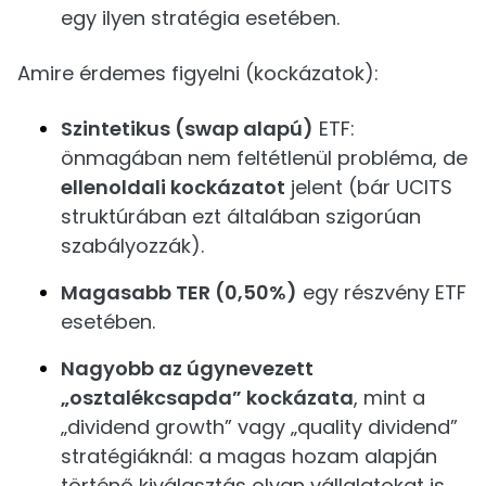
egy ilyen stratégia esetében.
Amire érdemes figyelni (kockázatok):
Szintetikus (swap alapú)
ETF:
önmagában nem feltétlenül probléma, de
ellenoldali kockázatot
jelent (bár UCITS
struktúrában ezt általában szigorúan
szabályozzák).
Magasabb TER (0,50%)
egy részvény ETF
esetében.
Nagyobb az úgynevezett
„osztalékcsapda” kockázata
, mint a
„dividend growth” vagy „quality dividend”
stratégiáknál: a magas hozam alapján
történő kiválasztás olyan vállalatokat is