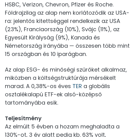
HSBC, Verizon, Chevron, Pfizer és Roche.
Földrajzilag az alap nem korlátozódik az USA-
ra: jelentős kitettséggel rendelkezik az USA
(23%), Franciaország (10%), Svájc (11%), az
Egyesült Királyság (9%), Kanada és
Németország irányába — összesen több mint
15 országban és 10 iparágban.
Az alap ESG- és minőségi szűrőket alkalmaz,
miközben a költségstruktúrája mérsékelt
marad. A 0,38%-os éves
TER
a globális
osztalékalapú ETF-ek alsó-középső
tartományába esik.
Teljesítmény
Az elmúlt 5 évben a hozam meghaladta a
130%-ot, 3 év alatt pedig kb. 63% volt,