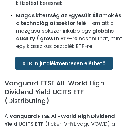
kifizetést keresnek.
Magas kitettség az Egyesült Államok és
a technológiai szektor felé
– emiatt a
mozgása sokszor inkább egy
globális
quality / growth ETF-re
hasonlíthat, mint
egy klasszikus osztalék ETF-re.
XTB-n jutalékmentesen elérhető
Vanguard FTSE All-World High
Dividend Yield UCITS ETF
(Distributing)
A
Vanguard FTSE All-World High Dividend
Yield UCITS ETF
(ticker: VHYL vagy VGWD) a