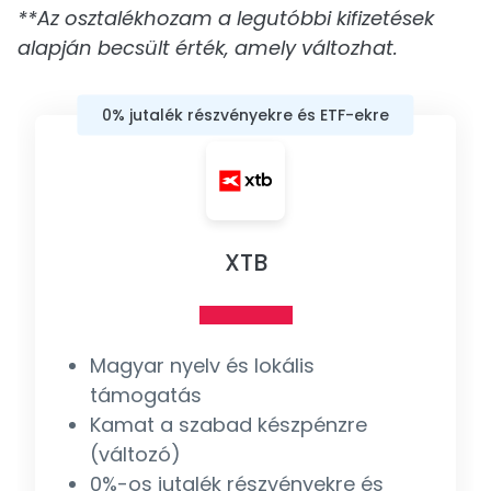
**Az osztalékhozam a legutóbbi kifizetések
alapján becsült érték, amely változhat.
0% jutalék részvényekre és ETF-ekre
XTB
Magyar nyelv és lokális
támogatás
Kamat a szabad készpénzre
(változó)
0%-os jutalék részvényekre és