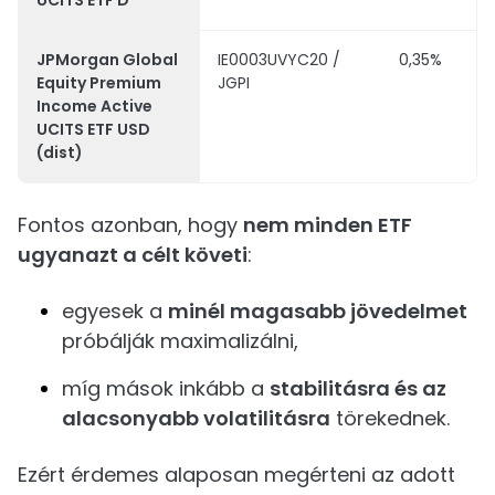
UCITS ETF D
JPMorgan Global
IE0003UVYC20 /
0,35%
Equity Premium
JGPI
Income Active
UCITS ETF USD
(dist)
Fontos azonban, hogy
nem minden ETF
ugyanazt a célt követi
:
egyesek a
minél magasabb jövedelmet
próbálják maximalizálni,
míg mások inkább a
stabilitásra és az
alacsonyabb volatilitásra
törekednek.
Ezért érdemes alaposan megérteni az adott