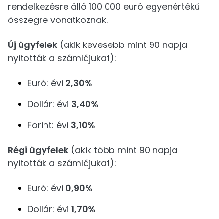
rendelkezésre álló 100 000 euró egyenértékű
összegre vonatkoznak.
Új ügyfelek
(akik kevesebb mint 90 napja
nyitották a számlájukat):
Euró: évi
2,30%
Dollár: évi
3,40%
Forint: évi
3,10%
Régi ügyfelek
(akik több mint 90 napja
nyitották a számlájukat):
Euró: évi
0,90%
Dollár: évi
1,70%