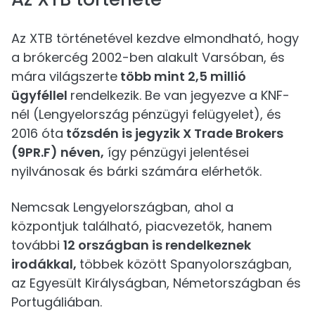
Az XTB történetével kezdve elmondható, hogy
a brókercég 2002-ben alakult Varsóban, és
mára világszerte
több mint 2,5 millió
ügyféllel
rendelkezik. Be van jegyezve a KNF-
nél (Lengyelország pénzügyi felügyelet), és
2016 óta
tőzsdén is jegyzik X Trade Brokers
(9PR.F) néven,
így pénzügyi jelentései
nyilvánosak és bárki számára elérhetők.
Nemcsak Lengyelországban, ahol a
központjuk található, piacvezetők, hanem
további
12 országban is rendelkeznek
irodákkal,
többek között Spanyolországban,
az Egyesült Királyságban, Németországban és
Portugáliában.