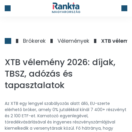
MAGYARORSZÁG
Brókerek
Vélemények
XTB vélemé
XTB vélemény 2026: díjak,
TBSZ, adózás és
tapasztalatok
Az XTB egy lengyel szabályozás alatt álló, EU-szerte
elérhető bróker, amely 0% jutalékkal kínál 7 400+ részvényt
és 2 100 ETF-et. Kamatozó egyenlegével,
töredékvásárlásával és ingyenes részvényszámlájával
kiemelkedik a versenytársak közül. Fő hátránya, hogy