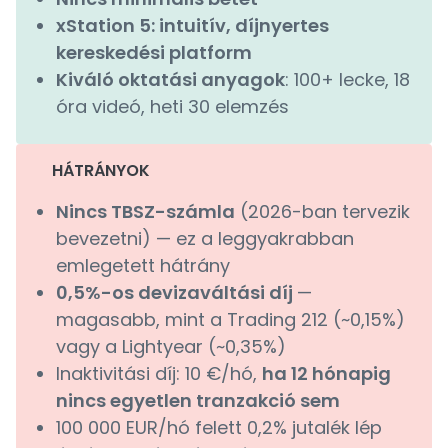
xStation 5: intuitív, díjnyertes
kereskedési platform
Kiváló oktatási anyagok
: 100+ lecke, 18
óra videó, heti 30 elemzés
HÁTRÁNYOK
Nincs TBSZ-számla
(2026-ban tervezik
bevezetni) — ez a leggyakrabban
emlegetett hátrány
0,5%-os devizaváltási díj
—
magasabb, mint a Trading 212 (~0,15%)
vagy a Lightyear (~0,35%)
Inaktivitási díj: 10 €/hó,
ha 12 hónapig
nincs egyetlen tranzakció sem
100 000 EUR/hó felett 0,2% jutalék lép