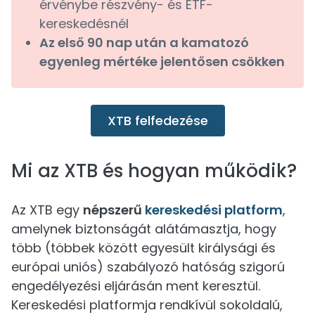
érvénybe részvény- és ETF-
kereskedésnél
Az első 90 nap után a kamatozó
egyenleg mértéke jelentősen csökken
XTB felfedezése
Mi az XTB és hogyan működik?
Az XTB egy
népszerű
kereskedési platform
,
amelynek biztonságát alátámasztja, hogy
több (többek között egyesült királysági és
európai uniós) szabályozó hatóság szigorú
engedélyezési eljárásán ment keresztül.
Kereskedési platformja rendkívül sokoldalú,