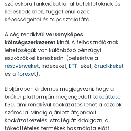
széleskörű funkciókat kínál befektetőknek és
kereskedőknek, függetlenül azok
képességeitől és tapasztalatától.
A cég rendkívül
versenyképes
költségszerkezetet
kínál. A felhasználóknak
lehetőségük van különböző pénzügyi
eszközökkel kereskedni (beleértve a
részvényeket
, indexeket,
ETF
-eket,
árucikkeket
és a
forexet
)
.
Elöljáróban érdemes megjegyezni, hogy a
bróker platformján megengedett
tőkeáttétel
1:30, ami rendkívül kockázatos lehet a kezdők
számára. Mindig ajánlott átgondolt
kockázatkezelési stratégiát kidolgozni a
tőkeáttételes termékek használata előtt.