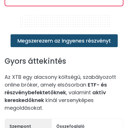
320 x 50
Megszerezem az ingyenes részvényt
Gyors áttekintés
Az XTB egy alacsony költségű, szabályozott
online bróker, amely elsősorban
ETF- és
részvénybefektetőknek
, valamint
aktív
kereskedőknek
kínál versenyképes
megoldásokat.
Szempont
Összefoglaló