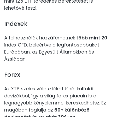
mint 125 ETF töredékes befektetését is
lehetővé teszi.
Indexek
A felhasználók hozzáférhetnek
több mint 20
index CFD, beleértve a legfontosabbakat
Európában, az Egyesült Államokban és
Ázsiában.
Forex
Az XTB széles választékot kínál külföldi
devizákból, így a világ forex piacain is a
legnagyobb kényelemmel kereskedhetsz. Ez
magában foglalja az
60+ különböző
devizapárt
és az
akár 30:1-es