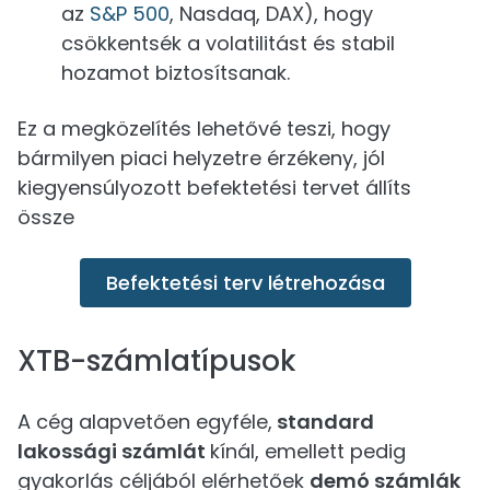
az
S&P 500
, Nasdaq, DAX), hogy
csökkentsék a volatilitást és stabil
hozamot biztosítsanak.
Ez a megközelítés lehetővé teszi, hogy
bármilyen piaci helyzetre érzékeny, jól
kiegyensúlyozott befektetési tervet állíts
össze
Befektetési terv létrehozása
XTB-számlatípusok
A cég alapvetően egyféle,
standard
lakossági számlát
kínál, emellett pedig
gyakorlás céljából elérhetőek
demó számlák