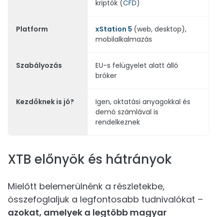
kriptók (
CFD
)
Platform
xStation 5
(web, desktop),
mobilalkalmazás
Szabályozás
EU-s felügyelet alatt álló
bróker
Kezdőknek is jó?
Igen, oktatási anyagokkal és
demó számlával is
rendelkeznek
XTB előnyök és hátrányok
Mielőtt belemerülnénk a részletekbe,
összefoglaljuk a legfontosabb tudnivalókat –
azokat, amelyek a legtöbb magyar