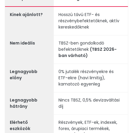
Kinek ajánlott?
Hosszú távú ETF- és
részvénybefektetőknek, aktív
kereskedőknek
Nem ideális
TBSZ-ben gondolkodó
befektetőknek
(TBSZ 2026-
ban várható)
Legnagyobb
0% jutalék részvényekre és
előny
ETF-ekre (havi limitig),
kamatozó egyenleg
Legnagyobb
Nincs TBSZ, 0,5% devizaváltási
hátrány
díj
Elérhető
Részvények, ETF-ek, indexek,
eszközök
forex, árupiaci termékek,