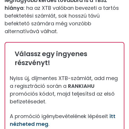
legnagyobb kérdés továbbra is a TBSZ
hiánya
: ha az XTB valóban bevezeti a tartós
befektetési számlát, sok hosszú távú
befektető számára még vonzóbb
alternatívává válhat.
Válassz egy ingyenes
részvényt!
Nyiss új, díjmentes XTB-számlát, add meg
a regisztráció során a
RANKIAHU
promóciós kódot, majd teljesítsd az első
befizetésedet.
A promóció igénybevételének lépéseit
itt
nézheted meg
.