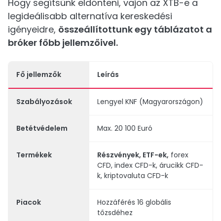
Hogy segítsünk eldönteni, vajon az XTB-e a
legideálisabb alternatíva kereskedési
igényeidre,
összeállítottunk egy táblázatot a
bróker főbb jellemzőivel.
Fő jellemzők
Leírás
Szabályozások
Lengyel KNF (Magyarországon)
Betétvédelem
Max. 20 100 Euró
Termékek
Részvények, ETF-ek,
forex
CFD, index CFD-k, árucikk CFD-
k, kriptovaluta CFD-k
Piacok
Hozzáférés 16 globális
tőzsdéhez