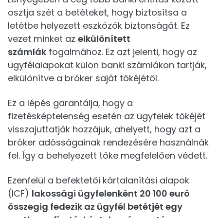
osztja szét a betéteket, hogy biztosítsa a
letétbe helyezett eszközök biztonságát. Ez
vezet minket az
elkülönített
számlák
fogalmához. Ez azt jelenti, hogy az
ügyfélalapokat külön banki számlákon tartják,
elkülönítve a bróker saját tőkéjétől.
Ez a lépés garantálja, hogy a
fizetésképtelenség esetén az ügyfelek tőkéjét
visszajuttatják hozzájuk, ahelyett, hogy azt a
bróker adósságainak rendezésére használnák
fel. Így a behelyezett tőke megfelelően védett.
Ezenfelül a befektetői kártalanítási alapok
(ICF)
lakossági ügyfelenként 20 100 euró
összegig fedezik az ügyfél betétjét egy