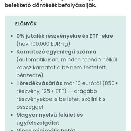
befektető döntését befolyásolják.
ELŐNYÖK
0% jutalék részvényekre és ETF-ekre
(havi 100.000 EUR-ig)
Kamatozó egyenlegű számla
(automatikusan, minden teendő nélkül
kapsz kamatot a be nem fektetett
pénzedre)
Töredékvásárlás
már 10 eurótól (850+
részvény, 125+ ETF) — drágább
részvényekbe is be lehet szállni kis
összeggel
Magyar nyelvű felület és
ügyfélszolgálat
Nincs minimális betét