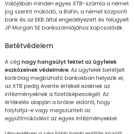
Valójában minden egyes XTB-számla a német
jog szerint működő, a BaFin, a német központi
bank és az EKB által engedélyezett és felügyelt
JP Morgan SE bankszámlájához kapcsolódik.
Betétvédelem
A cég
nagy hangsúlyt fektet az ügyfelek
eszközeinek védelmére
. Az ügyfelek betétjeit
kizárólag megbízható bankokban helyezik el,
az XTB pedig évente értékeli ezeknek az
intézményeknek a fizetőképességét. Az
értékelés alapján a bróker eldönti, hogy
folytatja-e vagy megszünteti az
együttműködést az egyes intézményekkel.
Lényegében a cég több banki entitás között