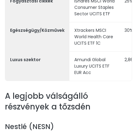
Fogyasztási cikkek
iShares MSCI World
25%
Consumer Staples
Sector UCITS ETF
Egészségügy/Közművek
Xtrackers MSCI
30%
World Health Care
UCITS ETF 1C
Luxus szektor
Amundi Global
2,86%
Luxury UCITS ETF
EUR Acc
A legjobb válságálló
részvények a tőzsdén
Nestlé (NESN)