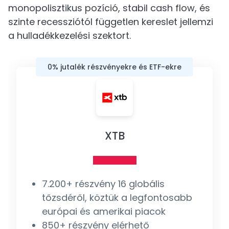
monopolisztikus pozíció, stabil cash flow, és
szinte recessziótól független kereslet jellemzi
a hulladékkezelési szektort.
0% jutalék részvényekre és ETF-ekre
XTB
7.200+ részvény 16 globális
tőzsdéről, köztük a legfontosabb
európai és amerikai piacok
850+ részvény elérhető