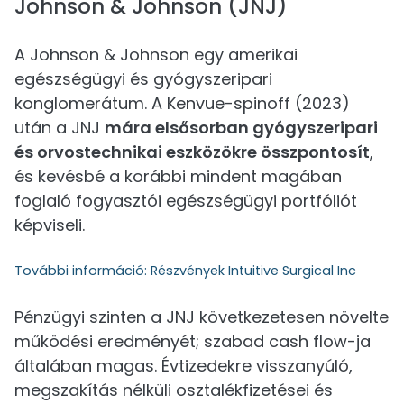
Johnson & Johnson (JNJ)
A Johnson & Johnson egy amerikai
egészségügyi és gyógyszeripari
konglomerátum. A Kenvue-spinoff (2023)
után a JNJ
mára elsősorban gyógyszeripari
és orvostechnikai eszközökre összpontosít
,
és kevésbé a korábbi mindent magában
foglaló fogyasztói egészségügyi portfóliót
képviseli.
További információ:
Részvények Intuitive Surgical Inc
Pénzügyi szinten a JNJ következetesen növelte
működési eredményét; szabad cash flow-ja
általában magas. Évtizedekre visszanyúló,
megszakítás nélküli osztalékfizetései és