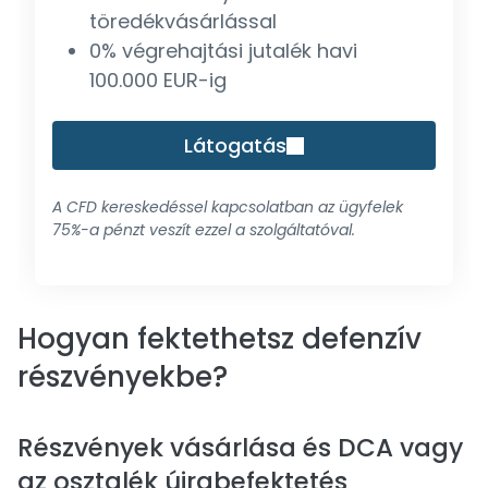
töredékvásárlással
0% végrehajtási jutalék havi
100.000 EUR-ig
Látogatás
A CFD kereskedéssel kapcsolatban az ügyfelek
75%-a pénzt veszít ezzel a szolgáltatóval.
Hogyan fektethetsz defenzív
részvényekbe?
Részvények vásárlása és DCA vagy
az osztalék újrabefektetés