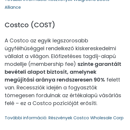
Alliance
Costco (COST)
A Costco az egyik legszorosabb
ügyfélhűséggel rendelkező kiskereskedelmi
vállalat a világon. Előfizetéses tagdíj-alapú
modellje (membership fee)
szinte garantált
bevételi alapot biztosít, amelynek
megújítási aránya rendszeresen 90%
felett
van. Recessziók idején a fogyasztók
tömegesen fordulnak az értékalapú vásárlás
felé – ez a Costco pozícióját erősíti.
További információ:
Részvények Costco Wholesale Corp