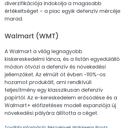
diverzifikációja indokolja a magasabb
értékeltséget – a piac egyik defenzív mércéje
marad.
Walmart (WMT)
A Walmart a világ legnagyobb
kiskereskedelmi lánca, és a listán egyedülálló
módon ötvözi a defenzív és növekedési
jellemzőket. Az elmúlt öt évben ~110%-os
hozamot produkált, ami rendkívüli
teljesítmény egy klasszikusan defenzív
papírtól. Az e-kereskedelem erősödése és a
Walmart+ előfizetéses modell expanziója új
növekedési pályára állította a céget.
További információ:
Részvények Walgreens Boots