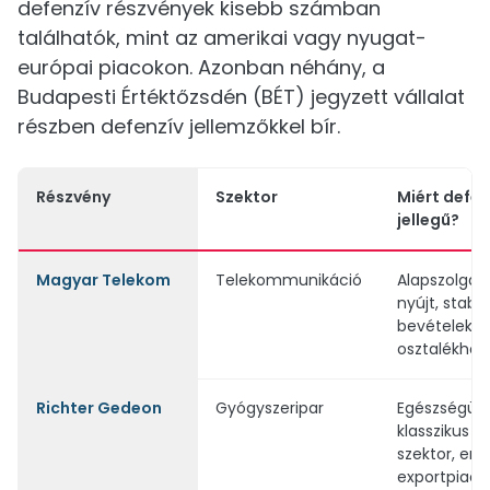
defenzív részvények kisebb számban
találhatók, mint az amerikai vagy nyugat-
európai piacokon. Azonban néhány, a
Budapesti Értéktőzsdén (BÉT) jegyzett vállalat
részben defenzív jellemzőkkel bír.
Részvény
Szektor
Miért defen
jellegű?
Magyar Telekom
Telekommunikáció
Alapszolgált
nyújt, stabil
bevételekke
osztalékho
Richter Gedeon
Gyógyszeripar
Egészségüg
klasszikus d
szektor, erő
exportpiaco