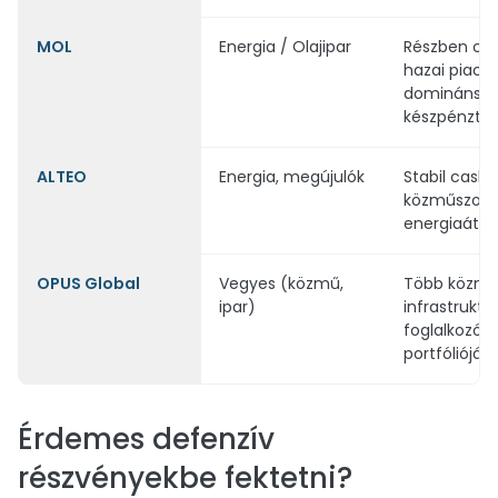
MOL
Energia / Olajipar
Részben cikl
hazai piaco
domináns, s
készpénzter
ALTEO
Energia, megújulók
Stabil cash 
közműszolgá
energiaátáll
OPUS Global
Vegyes (közmű,
Több közmű
ipar)
infrastruktú
foglalkozó 
portfóliójáb
Érdemes defenzív
részvényekbe fektetni?