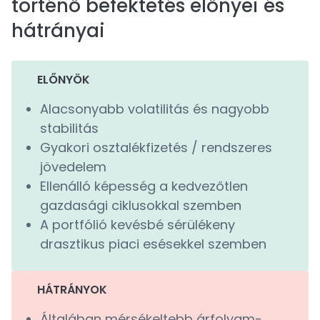
történő befektetés előnyei és
hátrányai
ELŐNYÖK
Alacsonyabb volatilitás és nagyobb
stabilitás
Gyakori osztalékfizetés / rendszeres
jövedelem
Ellenálló képesség a kedvezőtlen
gazdasági ciklusokkal szemben
A portfólió kevésbé sérülékeny
drasztikus piaci esésekkel szemben
HÁTRÁNYOK
Általában mérsékeltebb árfolyam-