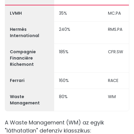
LVMH
35%
MC.PA
Hermès
240%
RMS.PA
International
Compagnie
185%
CFR.SW
Financière
Richemont
Ferrari
160%
RACE
Waste
80%
WM
Management
A Waste Management (WM) az egyik
"láthatatlan" defenzív klasszikus: