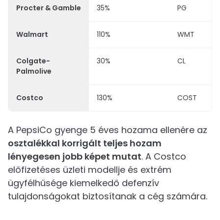
Procter & Gamble
35%
PG
Walmart
110%
WMT
Colgate-
30%
CL
Palmolive
Costco
130%
COST
A PepsiCo gyenge 5 éves hozama ellenére az
osztalékkal korrigált teljes hozam
lényegesen jobb képet mutat
. A Costco
előfizetéses üzleti modellje és extrém
ügyfélhűsége kiemelkedő defenzív
tulajdonságokat biztosítanak a cég számára.