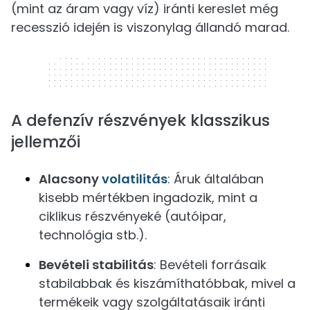
(mint az áram vagy víz) iránti kereslet még
recesszió idején is viszonylag állandó marad.
320 x 50
A defenzív részvények klasszikus
jellemzői
Alacsony
volatilitás
: Áruk általában
kisebb mértékben ingadozik, mint a
ciklikus részvényeké (autóipar,
technológia stb.).
Bevételi stabilitás
: Bevételi forrásaik
stabilabbak és kiszámíthatóbbak, mivel a
termékeik vagy szolgáltatásaik iránti