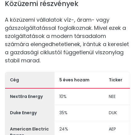
Közüzemi részvények
A közüzemi vállalatok víz-, áram- vagy
gázszolgáltatással foglalkoznak. Mivel ezek a
szolgáltatások a modern társadalom
számára elengedhetetlenek, irántuk a kereslet
a gazdasági ciklustól függetlenül viszonylag
stabil marad.
Cég
5 éves hozam
Ticker
NextEra Energy
10%
NEE
Duke Energy
35%
DUK
American Electric
24%
AEP