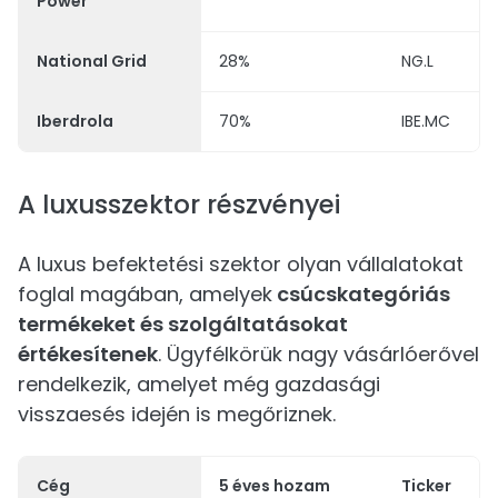
Power
National Grid
28%
NG.L
Iberdrola
70%
IBE.MC
A luxusszektor részvényei
A luxus befektetési szektor olyan vállalatokat
foglal magában, amelyek
csúcskategóriás
termékeket és szolgáltatásokat
értékesítenek
. Ügyfélkörük nagy vásárlóerővel
rendelkezik, amelyet még gazdasági
visszaesés idején is megőriznek.
Cég
5 éves hozam
Ticker