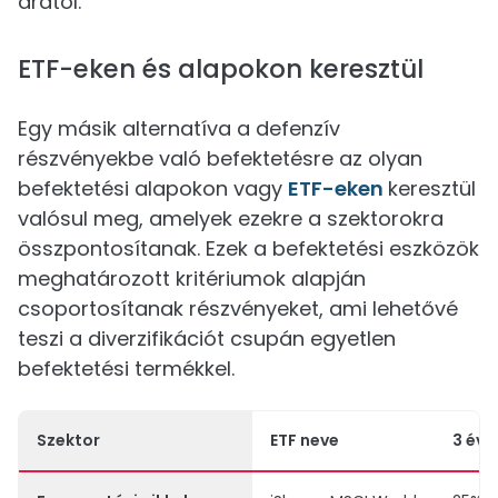
árától.
ETF-eken és alapokon keresztül
Egy másik alternatíva a defenzív
részvényekbe való befektetésre az olyan
befektetési alapokon vagy
ETF-eken
keresztül
valósul meg, amelyek ezekre a szektorokra
összpontosítanak. Ezek a befektetési eszközök
meghatározott kritériumok alapján
csoportosítanak részvényeket, ami lehetővé
teszi a diverzifikációt csupán egyetlen
befektetési termékkel.
Szektor
ETF neve
3 év