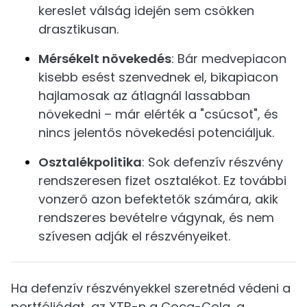
kereslet válság idején sem csökken
drasztikusan.
Mérsékelt növekedés
: Bár medvepiacon
kisebb esést szenvednek el, bikapiacon
hajlamosak az átlagnál lassabban
növekedni – már elérték a "csúcsot", és
nincs jelentős növekedési potenciáljuk.
Osztalékpolitika
: Sok defenzív részvény
rendszeresen fizet osztalékot. Ez további
vonzerő azon befektetők számára, akik
rendszeres bevételre vágynak, és nem
szívesen adják el részvényeiket.
Ha defenzív részvényekkel szeretnéd védeni a
portfóliódat, az XTB-n a Coca-Cola, a