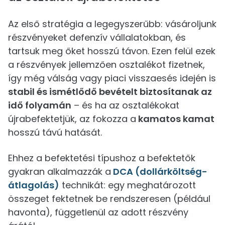
Az első stratégia a legegyszerűbb: vásároljunk
részvényeket defenzív vállalatokban, és
tartsuk meg őket hosszú távon. Ezen felül ezek
a részvények jellemzően osztalékot fizetnek,
így még válság vagy piaci visszaesés idején is
stabil és ismétlődő bevételt biztosítanak az
idő folyamán
– és ha az osztalékokat
újrabefektetjük, az fokozza a
kamatos kamat
hosszú távú hatását.
Ehhez a befektetési típushoz a befektetők
gyakran alkalmazzák a
DCA (dollárköltség-
átlagolás)
technikát: egy meghatározott
összeget fektetnek be rendszeresen (például
havonta), függetlenül az adott részvény