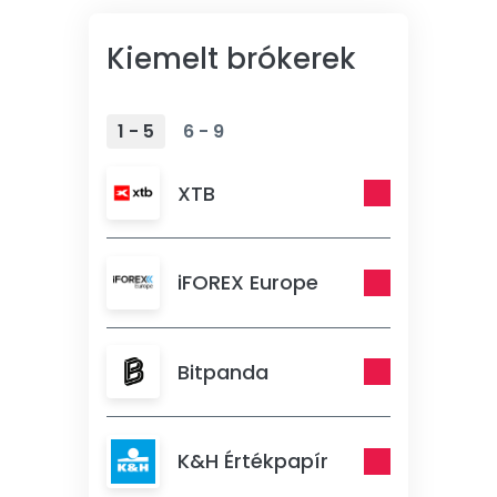
Kiemelt brókerek
1 - 5
6 - 9
XTB
iFOREX Europe
Bitpanda
K&H Értékpapír