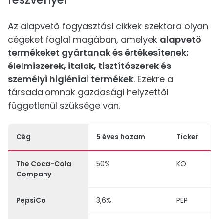
részvényei
Az alapvető fogyasztási cikkek szektora olyan
cégeket foglal magában, amelyek
alapvető
termékeket gyártanak és értékesítenek:
élelmiszerek, italok, tisztítószerek és
személyi higiéniai termékek
. Ezekre a
társadalomnak gazdasági helyzettől
függetlenül szüksége van.
Cég
5 éves hozam
Ticker
The Coca-Cola
50%
KO
Company
PepsiCo
3,6%
PEP