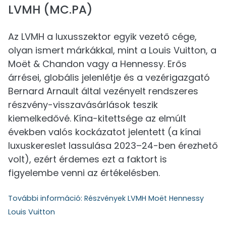
LVMH (MC.PA)
Az LVMH a luxusszektor egyik vezető cége,
olyan ismert márkákkal, mint a Louis Vuitton, a
Moët & Chandon vagy a Hennessy. Erős
árrései, globális jelenlétje és a vezérigazgató
Bernard Arnault által vezényelt rendszeres
részvény-visszavásárlások teszik
kiemelkedővé. Kína-kitettsége az elmúlt
években valós kockázatot jelentett (a kínai
luxuskereslet lassulása 2023–24-ben érezhető
volt), ezért érdemes ezt a faktort is
figyelembe venni az értékelésben.
További információ:
Részvények LVMH Moët Hennessy
Louis Vuitton