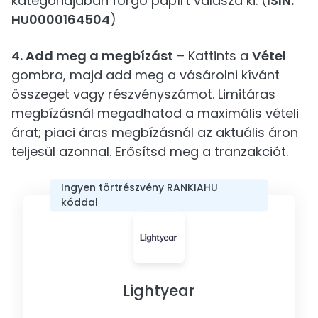
kategóriájában forgó papírt válaszd ki. (
ISIN:
HU0000164504
)
4. Add meg a megbízást
– Kattints a
Vétel
gombra, majd add meg a vásárolni kívánt
összeget vagy részvényszámot. Limitáras
megbízásnál megadhatod a maximális vételi
árat; piaci áras megbízásnál az aktuális áron
teljesül azonnal. Erősítsd meg a tranzakciót.
Ingyen törtrészvény RANKIAHU
kóddal
Lightyear