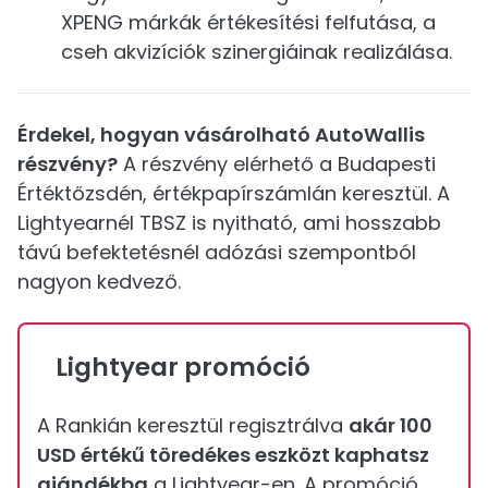
XPENG márkák értékesítési felfutása, a
cseh akvizíciók szinergiáinak realizálása.
Érdekel, hogyan vásárolható AutoWallis
részvény?
A részvény elérhető a Budapesti
Értéktőzsdén, értékpapírszámlán keresztül. A
Lightyearnél TBSZ is nyitható, ami hosszabb
távú befektetésnél adózási szempontból
nagyon kedvező.
Lightyear promóció
A Rankián keresztül regisztrálva
akár 100
USD értékű töredékes eszközt kaphatsz
ajándékba
a Lightyear-en. A promóció