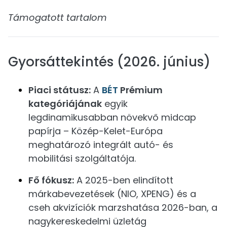
Támogatott tartalom
Gyorsáttekintés (2026. június)
Piaci státusz:
A
BÉT
Prémium
kategóriájának
egyik
legdinamikusabban növekvő midcap
papírja – Közép-Kelet-Európa
meghatározó integrált autó- és
mobilitási szolgáltatója.
Fő fókusz:
A 2025-ben elindított
márkabevezetések (NIO, XPENG) és a
cseh akvizíciók marzshatása 2026-ban, a
nagykereskedelmi üzletág