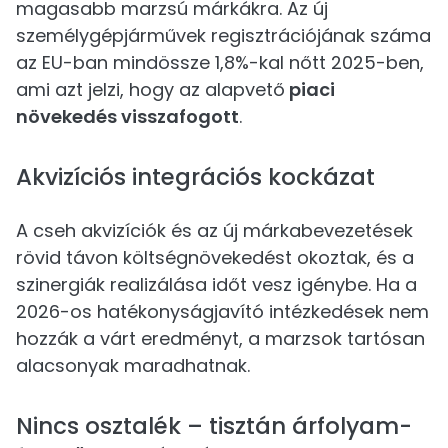
magasabb marzsú márkákra. Az új
személygépjárművek regisztrációjának száma
az EU-ban mindössze 1,8%-kal nőtt 2025-ben,
ami azt jelzi, hogy az alapvető
piaci
növekedés visszafogott
.
Akvizíciós integrációs kockázat
A cseh akvizíciók és az új márkabevezetések
rövid távon költségnövekedést okoztak, és a
szinergiák realizálása időt vesz igénybe. Ha a
2026-os hatékonyságjavító intézkedések nem
hozzák a várt eredményt, a marzsok tartósan
alacsonyak maradhatnak.
Nincs osztalék – tisztán árfolyam-