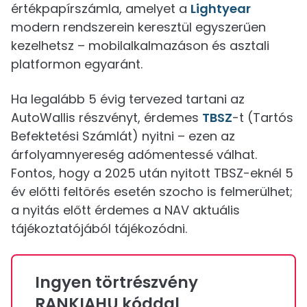
értékpapírszámla, amelyet a
Lightyear
modern rendszerein keresztül egyszerűen
kezelhetsz – mobilalkalmazáson és asztali
platformon egyaránt.
Ha legalább 5 évig tervezed tartani az
AutoWallis részvényt, érdemes
TBSZ
-t (Tartós
Befektetési Számlát) nyitni – ezen az
árfolyamnyereség adómentessé válhat.
Fontos, hogy a 2025 után nyitott TBSZ-eknél 5
év előtti feltörés esetén szocho is felmerülhet;
a nyitás előtt érdemes a NAV aktuális
tájékoztatójából tájékozódni.
Ingyen törtrészvény
RANKIAHU kóddal