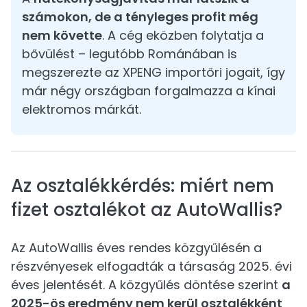
számokon, de a tényleges profit még
nem követte
. A cég eközben folytatja a
bővülést – legutóbb Románában is
megszerezte az XPENG importőri jogait, így
már négy országban forgalmazza a kínai
elektromos márkát.
Az osztalékkérdés: miért nem
fizet osztalékot az AutoWallis?
Az AutoWallis éves rendes közgyűlésén a
részvényesek elfogadták a társaság 2025. évi
éves jelentését. A közgyűlés döntése szerint
a
2025-ös eredmény nem kerül osztalékként