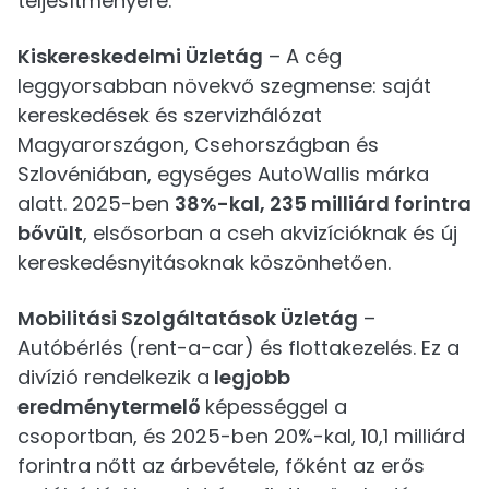
teljesítményére.
Kiskereskedelmi Üzletág
– A cég
leggyorsabban növekvő szegmense: saját
kereskedések és szervizhálózat
Magyarországon, Csehországban és
Szlovéniában, egységes AutoWallis márka
alatt. 2025-ben
38%-kal, 235 milliárd forintra
bővült
, elsősorban a cseh akvizícióknak és új
kereskedésnyitásoknak köszönhetően.
Mobilitási Szolgáltatások Üzletág
–
Autóbérlés (rent-a-car) és flottakezelés. Ez a
divízió rendelkezik a
legjobb
eredménytermelő
képességgel a
csoportban, és 2025-ben 20%-kal, 10,1 milliárd
forintra nőtt az árbevétele, főként az erős