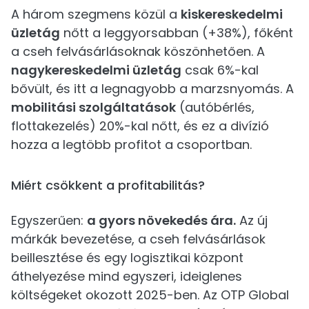
A három szegmens közül a
kiskereskedelmi
üzletág
nőtt a leggyorsabban (+38%), főként
a cseh felvásárlásoknak köszönhetően. A
nagykereskedelmi üzletág
csak 6%-kal
bővült, és itt a legnagyobb a marzsnyomás. A
mobilitási szolgáltatások
(autóbérlés,
flottakezelés) 20%-kal nőtt, és ez a divízió
hozza a legtöbb profitot a csoportban.
Miért csökkent a profitabilitás?
Egyszerűen:
a gyors növekedés ára.
Az új
márkák bevezetése, a cseh felvásárlások
beillesztése és egy logisztikai központ
áthelyezése mind egyszeri, ideiglenes
költségeket okozott 2025-ben. Az OTP Global