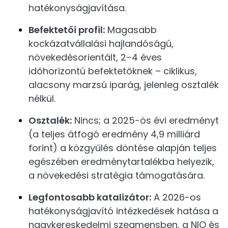
hatékonyságjavítása.
Befektetői profil:
Magasabb
kockázatvállalási hajlandóságú,
növekedésorientált, 2–4 éves
időhorizontú befektetőknek – ciklikus,
alacsony marzsú iparág, jelenleg osztalék
nélkül.
Osztalék:
Nincs; a 2025-ös évi eredményt
(a teljes átfogó eredmény 4,9 milliárd
forint) a közgyűlés döntése alapján teljes
egészében eredménytartalékba helyezik,
a növekedési stratégia támogatására.
Legfontosabb katalizátor:
A 2026-os
hatékonyságjavító intézkedések hatása a
nagykereskedelmi szegmensben, a NIO és