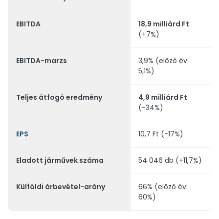
EBITDA
18,9 milliárd Ft
(+7%)
EBITDA-marzs
3,9% (előző év:
5,1%)
Teljes átfogó eredmény
4,9 milliárd Ft
(-34%)
EPS
10,7 Ft (-17%)
Eladott járművek száma
54 046 db (+11,7%)
Külföldi árbevétel-arány
66% (előző év:
60%)