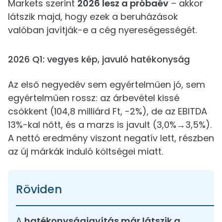
Markets szerint
2026 lesz a próbaév
– akkor
látszik majd, hogy ezek a beruházások
valóban javítják-e a cég nyereségességét.
2026 Q1: vegyes kép, javuló hatékonyság
Az első negyedév sem egyértelműen jó, sem
egyértelműen rossz: az árbevétel kissé
csökkent (104,8 milliárd Ft, -2%), de az EBITDA
13%-kal nőtt, és a marzs is javult (3,0%→3,5%).
A nettó eredmény viszont negatív lett, részben
az új márkák induló költségei miatt.
Röviden
A
hatékonyságjavítás már látszik a