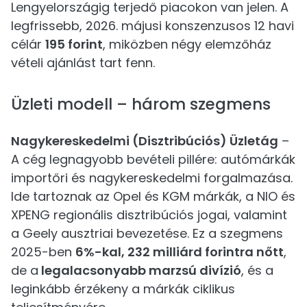
Lengyelországig terjedő piacokon van jelen. A
legfrissebb, 2026. májusi konszenzusos 12 havi
célár
195 forint
, miközben négy elemzőház
vételi ajánlást tart fenn.
Üzleti modell – három szegmens
Nagykereskedelmi (Disztribúciós) Üzletág
–
A cég legnagyobb bevételi pillére: autómárkák
importőri és nagykereskedelmi forgalmazása.
Ide tartoznak az Opel és KGM márkák, a NIO és
XPENG regionális disztribúciós jogai, valamint
a Geely ausztriai bevezetése. Ez a szegmens
2025-ben
6%-kal, 232 milliárd forintra nőtt
,
de a
legalacsonyabb marzsú divízió
, és a
leginkább érzékeny a márkák ciklikus