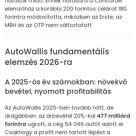
hatások miatt. Ennek hatására a Concorde
elemzőház a korábbi 200 forintos célárat 180
forintra módosította, miközben az Erste, az
MBH és az OTP nem változtatott.
AutoWallis fundamentális
elemzés 2026-ra
A 2025-ös év számokban: növekvő
bevétel, nyomott profitabilitás
Az AutoWallis 2025-ben tovább nőtt, de
drágábban: az árbevétel 20%-kal
477 milliárd
forintra
ugrott, a cég 54 046 autót adott el.
Csakhogy a profit nem tartott lépést a