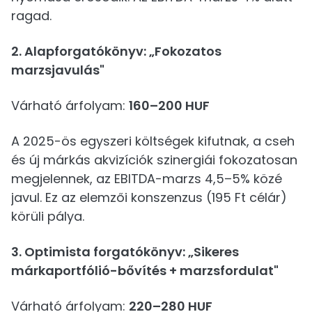
ragad.
2. Alapforgatókönyv: „Fokozatos
marzsjavulás"
Várható árfolyam:
160–200 HUF
A 2025-ös egyszeri költségek kifutnak, a cseh
és új márkás akvizíciók szinergiái fokozatosan
megjelennek, az EBITDA-marzs 4,5–5% közé
javul. Ez az elemzői konszenzus (195 Ft célár)
körüli pálya.
3. Optimista forgatókönyv: „Sikeres
márkaportfólió-bővítés + marzsfordulat"
Várható árfolyam:
220–280 HUF