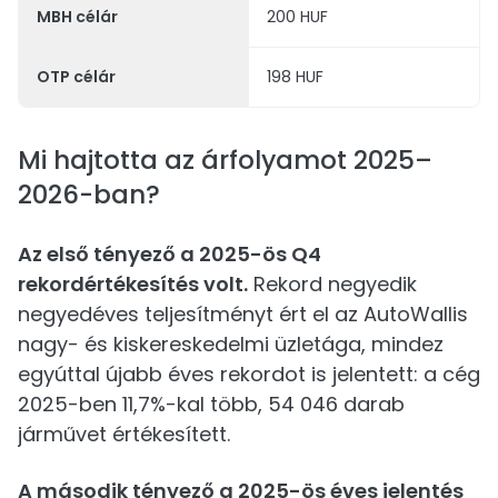
MBH célár
200 HUF
OTP célár
198 HUF
Mi hajtotta az árfolyamot 2025–
2026-ban?
Az első tényező a 2025-ös Q4
rekordértékesítés volt.
Rekord negyedik
negyedéves teljesítményt ért el az AutoWallis
nagy- és kiskereskedelmi üzletága, mindez
egyúttal újabb éves rekordot is jelentett: a cég
2025-ben 11,7%-kal több, 54 046 darab
járművet értékesített.
A második tényező a 2025-ös éves jelentés