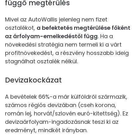
függő megtérülés
Mivel az AutoWallis jelenleg nem fizet
osztalékot,
a befektetés megtérülése főként
az árfolyam-emelkedéstől függ
. Ha a
növekedési stratégia nem termeli ki a várt
profitnövekedést, a részvény hosszabb ideig
stagnálhat osztalék nélkül.
Devizakockázat
A bevételek 66%-a már külföldről származik,
számos régiós devizában (cseh korona,
román lej, horvát/szlovén euró-kitettség). Ez
devizaárfolyam-ingadozásnak teszi ki az
eredményt, mindkét irányban.