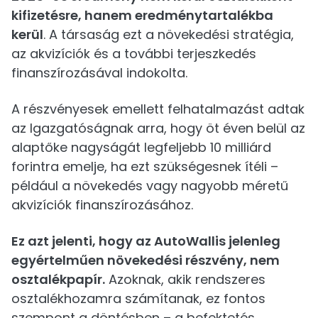
kifizetésre, hanem eredménytartalékba
kerül
. A társaság ezt a növekedési stratégia,
az akvizíciók és a további terjeszkedés
finanszírozásával indokolta.
A részvényesek emellett felhatalmazást adtak
az Igazgatóságnak arra, hogy öt éven belül az
alaptőke nagyságát legfeljebb 10 milliárd
forintra emelje, ha ezt szükségesnek ítéli –
például a növekedés vagy nagyobb méretű
akvizíciók finanszírozásához.
Ez azt jelenti, hogy az AutoWallis jelenleg
egyértelműen növekedési részvény, nem
osztalékpapír.
Azoknak, akik rendszeres
osztalékhozamra számítanak, ez fontos
szempont a döntésben – a befektetés