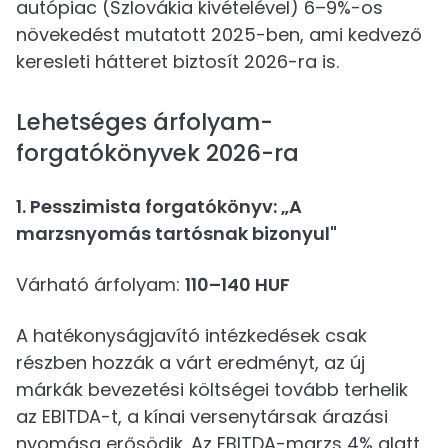
autópiac (Szlovákia kivételével) 6–9%-os
növekedést mutatott 2025-ben, ami kedvező
keresleti hátteret biztosít 2026-ra is.
Lehetséges árfolyam-
forgatókönyvek 2026-ra
1. Pesszimista forgatókönyv: „A
marzsnyomás tartósnak bizonyul"
Várható árfolyam:
110–140 HUF
A hatékonyságjavító intézkedések csak
részben hozzák a várt eredményt, az új
márkák bevezetési költségei tovább terhelik
az EBITDA-t, a kínai versenytársak árazási
nyomása erősödik. Az EBITDA-marzs 4% alatt