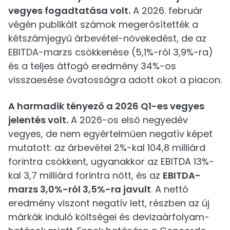
vegyes fogadtatása volt.
A 2026. február
végén publikált számok megerősítették a
kétszámjegyű árbevétel-növekedést, de az
EBITDA-marzs csökkenése (5,1%-ról 3,9%-ra)
és a teljes átfogó eredmény 34%-os
visszaesése óvatosságra adott okot a piacon.
A harmadik tényező a 2026 Q1-es vegyes
jelentés volt.
A 2026-os első negyedév
vegyes, de nem egyértelműen negatív képet
mutatott: az árbevétel 2%-kal 104,8 milliárd
forintra csökkent, ugyanakkor az EBITDA 13%-
kal 3,7 milliárd forintra nőtt, és az
EBITDA-
marzs 3,0%-ról 3,5%-ra javult
. A nettó
eredmény viszont negatív lett, részben az új
márkák induló költségei és devizaárfolyam-