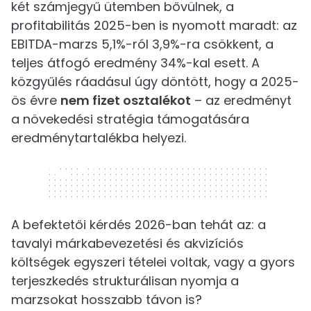
két számjegyű ütemben bővülnek, a
profitabilitás 2025-ben is nyomott maradt: az
EBITDA-marzs 5,1%-ról 3,9%-ra csökkent, a
teljes átfogó eredmény 34%-kal esett. A
közgyűlés ráadásul úgy döntött, hogy a 2025-
ös évre
nem fizet osztalékot
– az eredményt
a növekedési stratégia támogatására
eredménytartalékba helyezi.
320 x 50
A befektetői kérdés 2026-ban tehát az: a
tavalyi márkabevezetési és akvizíciós
költségek egyszeri tételei voltak, vagy a gyors
terjeszkedés strukturálisan nyomja a
marzsokat hosszabb távon is?