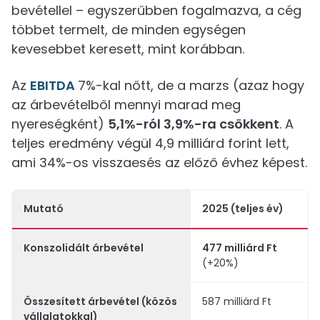
bevétellel – egyszerűbben fogalmazva, a cég
többet termelt, de minden egységen
kevesebbet keresett, mint korábban.
Az
EBITDA
7%-kal nőtt, de a marzs (azaz hogy
az árbevételből mennyi marad meg
nyereségként)
5,1%-ról 3,9%-ra csökkent
. A
teljes eredmény végül 4,9 milliárd forint lett,
ami 34%-os visszaesés az előző évhez képest.
Mutató
2025 (teljes év)
Konszolidált árbevétel
477 milliárd Ft
(+20%)
Összesített árbevétel (közös
587 milliárd Ft
vállalatokkal)