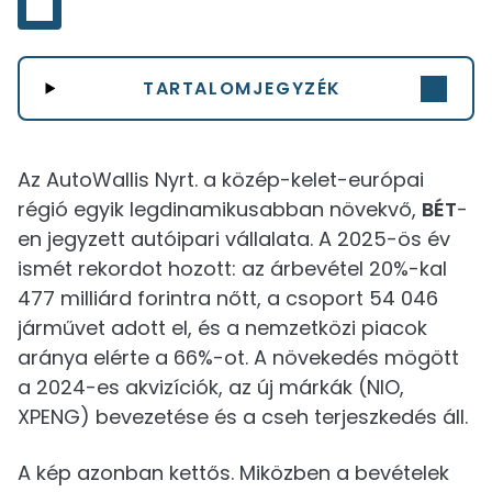
TARTALOMJEGYZÉK
Az AutoWallis Nyrt. a közép-kelet-európai
régió egyik legdinamikusabban növekvő,
BÉT
-
en jegyzett autóipari vállalata. A 2025-ös év
ismét rekordot hozott: az árbevétel 20%-kal
477 milliárd forintra nőtt, a csoport 54 046
járművet adott el, és a nemzetközi piacok
aránya elérte a 66%-ot. A növekedés mögött
a 2024-es akvizíciók, az új márkák (NIO,
XPENG) bevezetése és a cseh terjeszkedés áll.
A kép azonban kettős. Miközben a bevételek