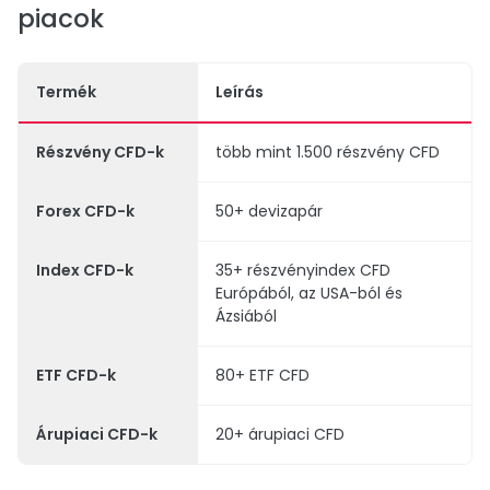
piacok
Termék
Leírás
Részvény CFD-k
több mint 1.500 részvény CFD
Forex CFD-k
50+ devizapár
Index CFD-k
35+ részvényindex CFD
Európából, az USA-ból és
Ázsiából
ETF CFD-k
80+ ETF CFD
Árupiaci CFD-k
20+ árupiaci CFD