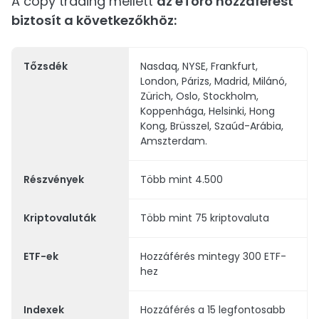
A copy trading mellett
az eToro hozzáférést
biztosít a következőkhöz:
Tőzsdék
Nasdaq, NYSE, Frankfurt,
London, Párizs, Madrid, Milánó,
Zürich, Oslo, Stockholm,
Koppenhága, Helsinki, Hong
Kong, Brüsszel, Szaúd-Arábia,
Amszterdam.
Részvények
Több mint 4.500
Kriptovaluták
Több mint 75 kriptovaluta
ETF-ek
Hozzáférés mintegy 300 ETF-
hez
Indexek
Hozzáférés a 15 legfontosabb