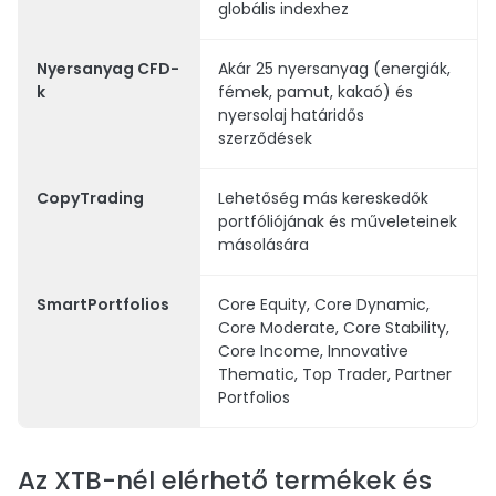
globális indexhez
Nyersanyag
CFD-
Akár 25 nyersanyag (energiák,
k
fémek, pamut, kakaó) és
nyersolaj határidős
szerződések
CopyTrading
Lehetőség más kereskedők
portfóliójának és műveleteinek
másolására
SmartPortfolios
Core Equity, Core Dynamic,
Core Moderate, Core Stability,
Core Income, Innovative
Thematic, Top Trader, Partner
Portfolios
Az XTB-nél elérhető termékek és