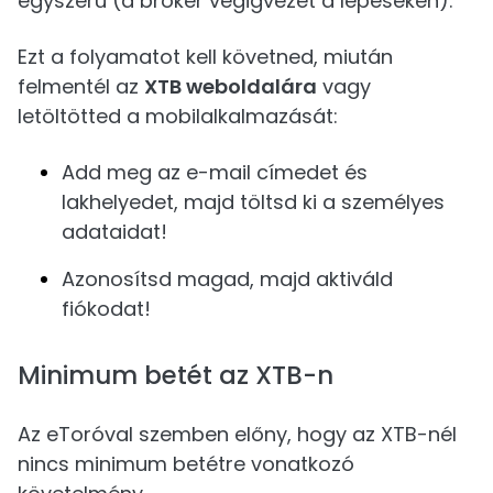
egyszerű (a bróker végigvezet a lépéseken).
Ezt a folyamatot kell követned, miután
felmentél az
XTB weboldalára
vagy
letöltötted a mobilalkalmazását:
Add meg az e-mail címedet és
lakhelyedet, majd töltsd ki a személyes
adataidat!
Azonosítsd magad, majd aktiváld
fiókodat!
Minimum betét az XTB-n
Az eToróval szemben előny, hogy az XTB-nél
nincs minimum betétre vonatkozó