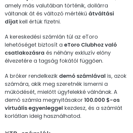
amely más valutában történik, dollárra
váltanak át és változó mértékű
átváltási
díjat
kell értük fizetni.
A kereskedési számlán túl az eToro
lehetőséget biztosít a
eToro Clubhoz való
csatlakozásra
és néhány exkluzív előny
élvezetére a tagság fokától függően.
A bróker rendelkezik
demó számlával
is, azok
számára, akik meg szeretnék ismerni a
működését, mielőtt ügyfelekké válnának. A
demó számla megnyitásakor
100.000 $-os
virtuális egyenleggel
kezdesz, és a számlát
korlátlan ideig használhatod.