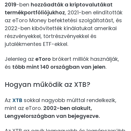
2019
-ben
hozzáadták a kriptovalutákat
termékportfóliójukhoz
, 2021-ben elindították
az eToro Money befektetési szolgáltatást, és
2022-ben kibővítették kínálatukat amerikai
részvényekkel, törtrészvényekkel és
jutalékmentes ETF-ekkel.
Jelenleg az
eToro
brókert milliók használják,
és
több mint 140 országban van jelen
.
Hogyan működik az XTB?
Az
XTB
sokkal nagyobb múlttal rendelkezik,
mint az eToro.
2002-ben alakult,
Lengyelországban van bejegyezve.
Az XTB az egyik legnagyobb és legnépszerűbb