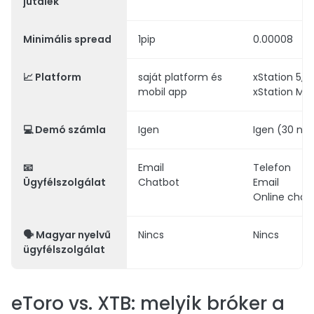
jutalék
Minimális spread
1pip
0.00008
📈
Platform
saját platform és
xStation 5,
mobil app
xStation Mob
💻
Demó számla
Igen
Igen (30 nap
📧
Email
Telefon
Ügyfélszolgálat
Chatbot
Email
Online chat
🗣
Magyar nyelvű
Nincs
Nincs
ügyfélszolgálat
eToro vs. XTB: melyik bróker a