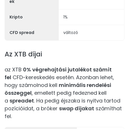
ek
Kripto
1%
CFD spread
változó
Az XTB díjai
az XTB
0% végrehajtási jutalékot számít
fel
CFD-kereskedés esetén. Azonban lehet,
hogy számolnod kell
minimális rendelési
összeggel
, emellett pedig fedezned kell
a
spreadet
. Ha pedig éjszaka is nyitva tartod
pozícióidat, a bróker
swap díjakat
számíthat
fel.