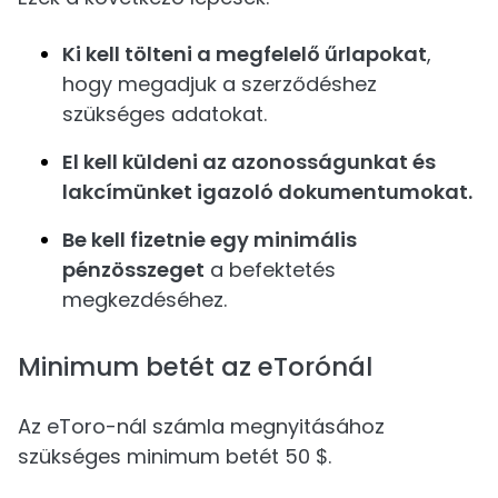
Ki kell tölteni a megfelelő űrlapokat
,
hogy megadjuk a szerződéshez
szükséges adatokat.
El kell küldeni az azonosságunkat és
lakcímünket igazoló dokumentumokat.
Be kell fizetnie egy minimális
pénzösszeget
a befektetés
megkezdéséhez.
Minimum betét az eTorónál
Az eToro-nál számla megnyitásához
szükséges minimum betét 50 $.