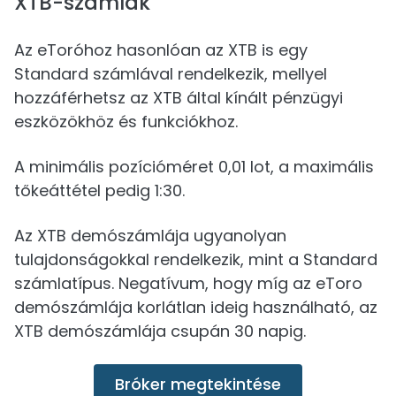
XTB-számlák
Az eToróhoz hasonlóan az XTB is egy
Standard számlával rendelkezik, mellyel
hozzáférhetsz az XTB által kínált pénzügyi
eszközökhöz és funkciókhoz.
A minimális pozícióméret 0,01 lot, a maximális
tőkeáttétel pedig 1:30.
Az XTB demószámlája ugyanolyan
tulajdonságokkal rendelkezik, mint a Standard
számlatípus. Negatívum, hogy míg az eToro
demószámlája korlátlan ideig használható, az
XTB demószámlája csupán 30 napig.
Bróker megtekintése