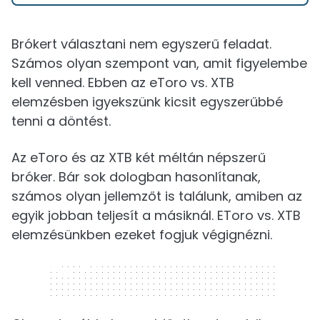
Brókert választani nem egyszerű feladat.
Számos olyan szempont van, amit figyelembe
kell venned. Ebben az eToro vs. XTB
elemzésben igyekszünk kicsit egyszerűbbé
tenni a döntést.
Az eToro és az XTB két méltán népszerű
bróker. Bár sok dologban hasonlítanak,
számos olyan jellemzőt is találunk, amiben az
egyik jobban teljesít a másiknál. EToro vs. XTB
elemzésünkben ezeket fogjuk végignézni.
320 x 50