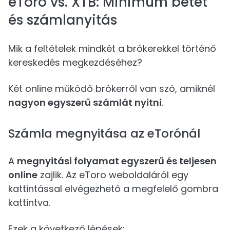
eToro vs. XTB: Minimum betét
és számlanyitás
Mik a feltételek mindkét a brókerekkel történő
kereskedés megkezdéséhez?
Két online működő brókerről van szó, amiknél
nagyon egyszerű számlát nyitni
.
Számla megnyitása az eTorónál
A
megnyitási folyamat egyszerű és teljesen
online
zajlik. Az eToro weboldaláról egy
kattintással elvégezhető a megfelelő gombra
kattintva.
Ezek a következő lépések: