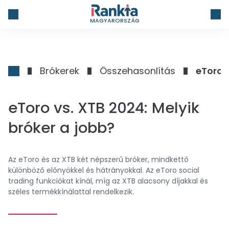
MAGYARORSZÁG
Brókerek
Összehasonlítás
eToro v
eToro vs. XTB 2024: Melyik
bróker a jobb?
Az eToro és az XTB két népszerű bróker, mindkettő
különböző előnyökkel és hátrányokkal. Az eToro social
trading funkciókat kínál, míg az XTB alacsony díjakkal és
széles termékkínálattal rendelkezik.