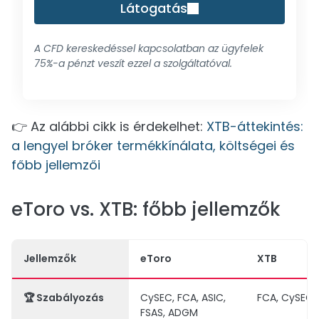
Látogatás
A CFD kereskedéssel kapcsolatban az ügyfelek
75%-a pénzt veszít ezzel a szolgáltatóval.
👉 Az alábbi cikk is érdekelhet:
XTB-áttekintés:
a lengyel bróker termékkínálata, költségei és
főbb jellemzői
eToro vs. XTB: főbb jellemzők
Jellemzők
eToro
XTB
🏆
Szabályozás
CySEC, FCA, ASIC,
FCA, CySEC,
FSAS, ADGM