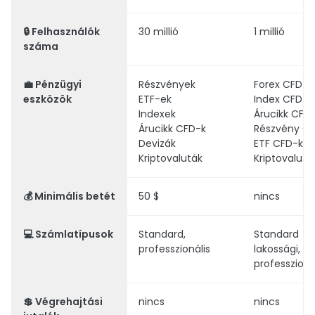
🔒
Felhasználók
30 millió
1 millió
száma
💼
Pénzügyi
Részvények
Forex CFD
eszközök
ETF-ek
Index CFD-k
Indexek
Árucikk CFD
Árucikk CFD-k
Részvény C
Devizák
ETF CFD-k
Kriptovaluták
Kriptovalut
💰
Minimális betét
50 $
nincs
💻
Számlatípusok
Standard,
Standard
professzionális
lakossági,
professzioná
💲
Végrehajtási
nincs
nincs