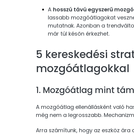
A
hosszú távú egyszerű mozg
lassabb mozgóátlagokat veszne
mutatnak. Azonban a trendváltozá
már túl későn érkezhet.
5 kereskedési stra
mozgóátlagokkal
1. Mozgóátlag mint tám
A mozgóátlag ellenállásként való ha
még nem a legrosszabb. Mechanizmu
Arra számítunk, hogy az eszköz ára c