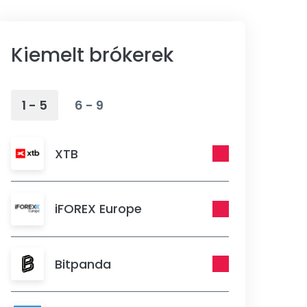
Kiemelt brókerek
1 - 5
6 - 9
XTB
iFOREX Europe
Bitpanda