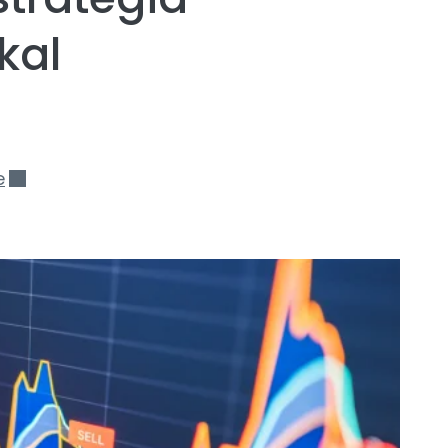
kal
e