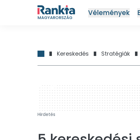
Vélemények
MAGYARORSZÁG
Kereskedés
Stratégiák
728 x 90
Hirdetés
5 kereskedési 