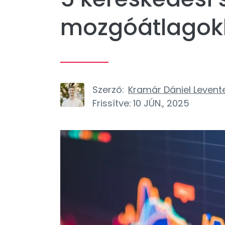
mozgóátlagok
Szerző:
Kramár Dániel Levent
Frissítve:
10 JÚN., 2025