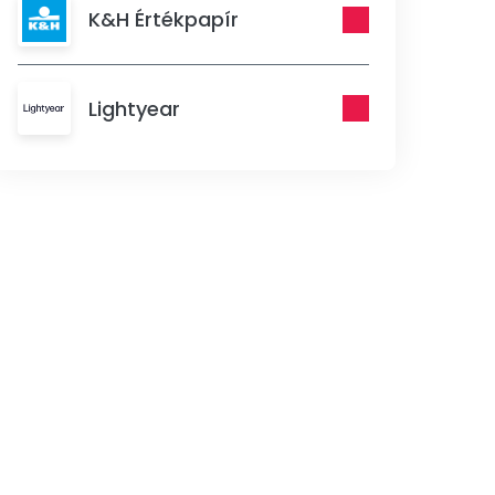
K&H Értékpapír
Lightyear