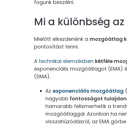
fogunk beszélni.
Mi a különbség az
Mielőtt elkezdenénk a
mozgóátlag ke
pontosítást tenni.
A
technikai elemzésben
kétféle moz
exponenciális mozgóátlagot (EMA) 
(SMA).
Az
exponenciális mozgóátlag
nagyobb
fontosságot tulajdon
hamarabb felismerhetik a trend
mozgóátlaggal. Azonban ha nem
visszahúzódásról, az EMA görbe