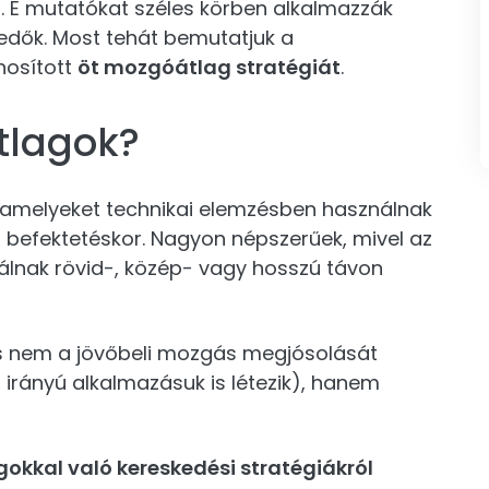
 E mutatókat széles körben alkalmazzák
edők. Most tehát bemutatjuk a
nosított
öt mozgóátlag stratégiát
.
tlagok?
 amelyeket technikai elemzésben használnak
 befektetéskor. Nagyon népszerűek, mivel az
nálnak rövid-, közép- vagy hosszú távon
s nem a jövőbeli mozgás megjósolását
en irányú alkalmazásuk is létezik), hanem
kkal való kereskedési stratégiákról