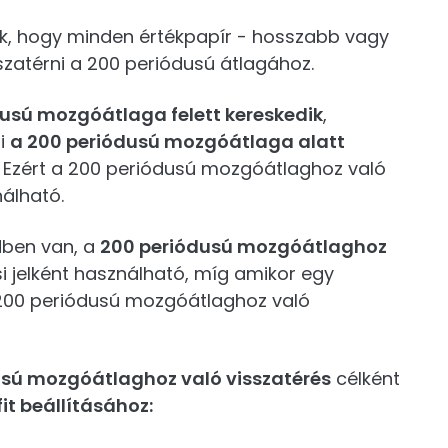
k, hogy minden értékpapír - hosszabb vagy
szatérni a 200 periódusú átlagához.
dusú mozgóátlaga felett kereskedik
,
mi
a 200 periódusú mozgóátlaga alatt
 Ezért a 200 periódusú mozgóátlaghoz való
nálható.
dben van, a
200 periódusú mozgóátlaghoz
i jelként használható, míg amikor egy
 200 periódusú mozgóátlaghoz való
usú mozgóátlaghoz való visszatérés
célként
it beállításához: