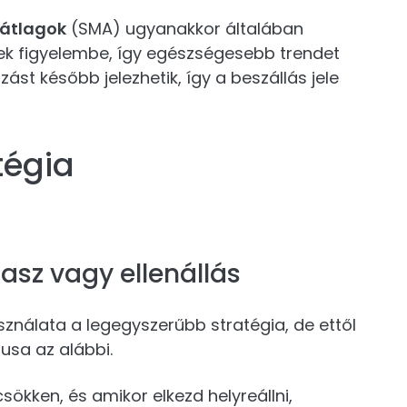
óátlagok
(SMA) ugyanakkor általában
k figyelembe, így egészségesebb trendet
st később jelezhetik, így a beszállás jele
tégia
asz vagy ellenállás
sználata a legegyszerűbb stratégia, de ettől
sa az alábbi.
sökken, és amikor elkezd helyreállni,