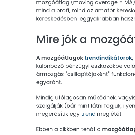
mozgóátlag (moving average = MA).
mind a profi, mind az amatőr keresk
kereskedésben leggyakrabban hasz
Mire jók a mozgóá
A mozgóátlagok
trendindikátorok
,
különböző pénzügyi eszközökbe való
ármozgás "csillapítójaként" funkcio
egyaránt.
Mindig utólagosan működnek, vagyi
szolgálják (bár mint látni fogjuk, ily
megerősítik egy
trend
meglétét.
Ebben a cikkben tehát a
mozgóátlago