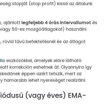
ség stopját (stop profit) kissé az általunk
, ajánlott
legfeljebb 4 órás intervallumot
és
s vagy 50-es mozgóátlagokat) használni.
, rövid távú befektetésnél és az átlagot
lis
eszközökkel, amelyek előre látható
iatt korrekción eshetnek át. Olyannyira így
skedőnek éppen azért tetszik, mert az
y hamarabb lehet nyereséget realizálni.
eriódusú (vagy éves) EMA-