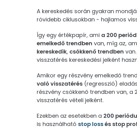
A kereskedés során gyakran mondjá
rövidebb ciklusokban - hajlamos vis
Így egy értékpapír, ami
a 200 perió
emelkedő trendben
van, míg az, a
kereskedik
,
csökkenő trendben
van.
visszatérés kereskedési jelként hasz
Amikor egy részvény emelkedő tren
való visszatérés
(regresszió) eladás
részvény csökkenő trendben van, a
visszatérés vételi jelként.
Ezekben az esetekben a
200 periód
is használható
stop loss
és stop prof