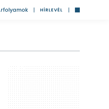
Árfolyamok
HÍRLEVÉL
300 x 600