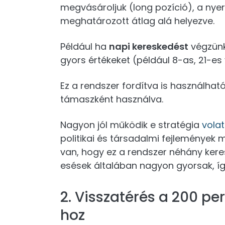
megvásároljuk (long pozíció), a nyere
meghatározott átlag alá helyezve.
Például ha
napi kereskedést
végzünk
gyors értékeket (például 8-as, 21-e
Ez a rendszer fordítva is használható
támaszként használva.
Nagyon jól működik e stratégia
volati
politikai és társadalmi fejlemények m
van, hogy ez a rendszer néhány kere
esések általában nagyon gyorsak, íg
2. Visszatérés a 200 p
hoz