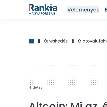
Vélemények
MAGYARORSZÁG
Kereskedés
Kriptovaluták
728 x 90
Hirdetés
Altcoin: Mi az,