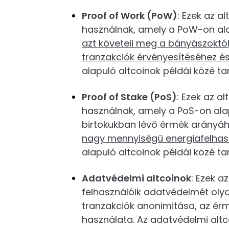
Proof of Work (PoW)
: Ezek az a
használnak, amely a PoW-on ala
azt követeli meg a bányászoktó
tranzakciók érvényesítéséhez é
alapuló altcoinok példái közé tar
Proof of Stake (PoS)
: Ezek az a
használnak, amely a PoS-on ala
birtokukban lévő érmék arányáh
nagy mennyiségű energiafelhas
alapuló altcoinok példái közé tar
Adatvédelmi altcoinok
: Ezek a
felhasználóik adatvédelmét olya
tranzakciók anonimitása, az ér
használata. Az adatvédelmi altc