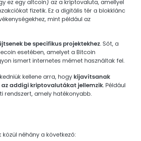
gy ez egy altcoin) az a kriptovaluta, amellyel
kciókat fizetik. Ez a digitális tér a blokklánc
vékenységekhez, mint például az
jtsenek be specifikus projektekhez
. Sőt, a
ogecoin esetében, amelyet a Bitcoin
gyon ismert internetes mémet használtak fel.
kedniük kellene arra, hogy
kijavítsanak
az addigi kriptovalutákat jellemzik
. Például
i rendszert, amely hatékonyabb.
k közül néhány a következő: