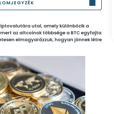
LOMJEGYZÉK
riptovalutára utal, amely különbözik a
y, mert az altcoinok többsége a BTC egyfajta
letesen elmagyarázzuk, hogyan jönnek létre