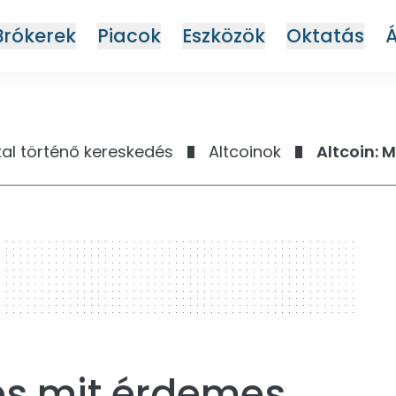
Brókerek
Piacok
Eszközök
Oktatás
kal történő kereskedés
Altcoinok
Altcoin: M
 és mit érdemes