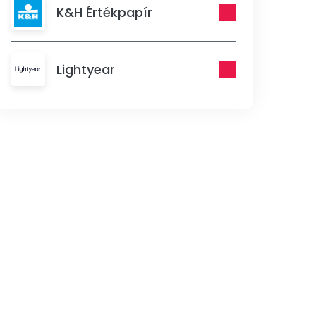
K&H Értékpapír
Lightyear