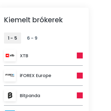
Kiemelt brókerek
1 - 5
6 - 9
XTB
iFOREX Europe
Bitpanda