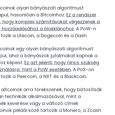
ltcoinok olyan bányászati algoritmust
pul, hasonlóan a Bitcoinhoz.
Ez a rendszer
l, hogy komplex számításokat végezzenek a
s hozzáadásához a blokklánchoz
. A PoW-n
tozik a Litecoin, a Dogecoin és a Dash.
ltcoinok egy olyan bányászati algoritmust
pul, ahol a bányászok jutalmakat kapnak a
oz képest.
Ez azt jelenti, hogy nincs szükség
ználásra, mint a PoW esetében
. A PoS-on
tozik a Peercoin, a NXT és a Blackcoin.
z altcoinok arra törekszenek, hogy biztosítsák
n technikák alkalmazásával, mint a
mék keverése vagy a változó címek
oinok példái közé tartozik a Monero, a Zcash