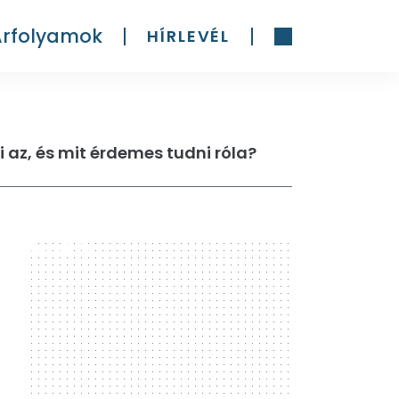
Árfolyamok
HÍRLEVÉL
i az, és mit érdemes tudni róla?
300 x 600