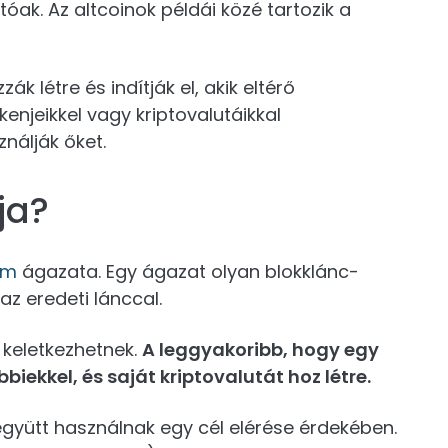
tóak. Az altcoinok példái közé tartozik a
ák létre és indítják el, akik eltérő
enjeikkel vagy kriptovalutáikkal
nálják őket.
ja?
um
ágazata. Egy ágazat olyan blokklánc-
z eredeti lánccal.
 keletkezhetnek.
A leggyakoribb, hogy egy
biekkel, és saját kriptovalutát hoz létre.
 együtt használnak egy cél elérése érdekében.