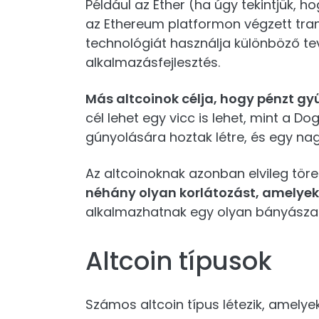
Például az Ether (ha úgy tekintjük, ho
az Ethereum platformon végzett tranza
technológiát használja különböző te
alkalmazásfejlesztés.
Más altcoinok célja, hogy pénzt gyű
cél lehet egy vicc is lehet, mint a D
gúnyolására hoztak létre, és egy na
Az altcoinoknak azonban elvileg töre
néhány olyan korlátozást, amelyek 
alkalmazhatnak egy olyan bányászat
Altcoin típusok
Számos altcoin típus létezik, amelye