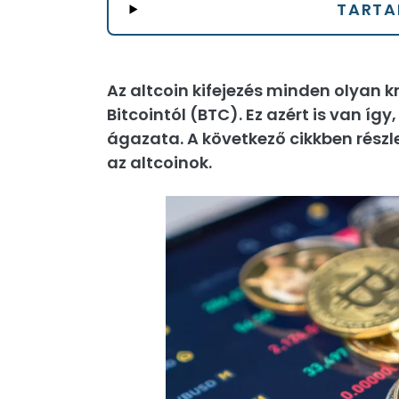
TARTA
Az altcoin kifejezés minden olyan k
Bitcointól (BTC). Ez azért is van íg
ágazata. A következő cikkben rész
az altcoinok.