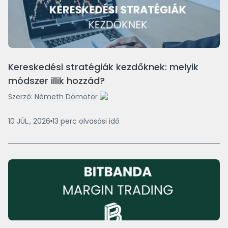
Kereskedési stratégiák kezdőknek: melyik
módszer illik hozzád?
Szerző:
Németh Dömötör
10 JÚL., 2026
13
perc
olvasási idő