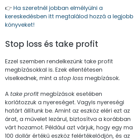
👉
Ha szeretnél jobban elmélyülni a
kereskedésben itt megtalálod hozzá a legjobb
könyveket!
Stop loss és take profit
Ezzel szemben rendelkezünk take profit
megbízásokkal is. Ezek ellentétesen
viselkednek, mint a
stop loss
megbízások.
A
take profit
megbízások esetében
korlátozzuk a nyereséget. Vagyis nyereségi
határt állítunk be. Amint az eszköz eléri ezt az
árat, a művelet lezárul, biztosítva a korábban
várt hozamot. Például azt várjuk, hogy egy ma
100 dollár értékű eszköz felértékelődjön, és az