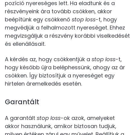
pozíció nyereséges lett. Ha eladtunk és a
részvényeink ára tovább csökken, akkor
beépítünk egy csökkenő
stop loss
-t, hogy
megvédjük a felhalmozott nyereséget. Ehhez
megvizsgáljuk a részvény korábbi viselkedését
és ellenállásait.
A kérdés az, hogy csökkentjük a
stop loss
-t,
hogy később újra beléphessünk, ahogy az ár
csökken. Így biztosítjuk a nyereséget egy
hirtelen áremelkedés esetén.
Garantált
A garantált
stop loss
-ok azok, amelyeket
akkor használunk, amikor biztosan tudjuk,
milyen értéken zárul egy művelet. Beállítjuk a