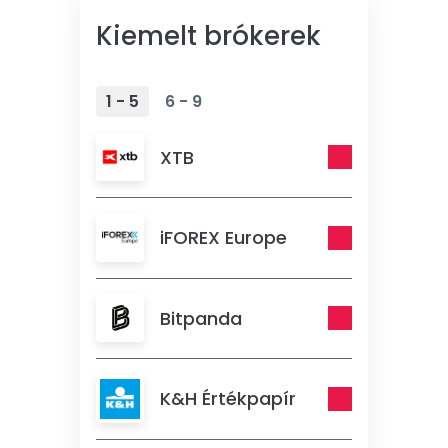
Kiemelt brókerek
1 - 5
6 - 9
XTB
iFOREX Europe
Bitpanda
K&H Értékpapír