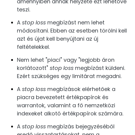
amennyiben annak helyzete ezt lehetővé
teszi.
A
stop loss
megbízást nem lehet
módosítani. Ebben az esetben törölni kell
azt és újat kell benyújtani az új
feltételekkel.
Nem lehet "piaci" vagy "legjobb áron
korlátozott"
stop loss
megbízást küldeni.
Ezért szükséges egy limitárat megadni.
A
stop loss
megbízások elérhetőek a
piacra bevezetett értékpapírok és
warrantok, valamint a fő nemzetközi
indexeket alkotó értékpapírok számára.
A
stop loss
megbízás bejegyzéséből
eredő visszatartásokat, nem a