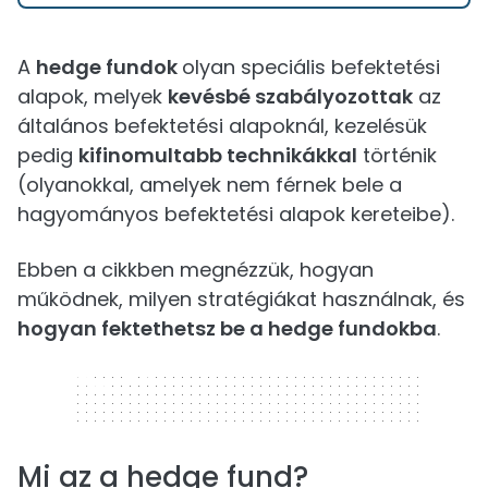
A
hedge fundok
olyan speciális befektetési
alapok, melyek
kevésbé szabályozottak
az
általános befektetési alapoknál, kezelésük
pedig
kifinomultabb technikákkal
történik
(olyanokkal, amelyek nem férnek bele a
hagyományos befektetési alapok kereteibe).
Ebben a cikkben megnézzük, hogyan
működnek, milyen stratégiákat használnak, és
hogyan fektethetsz be a hedge fundokba
.
320 x 50
Mi az a hedge fund?