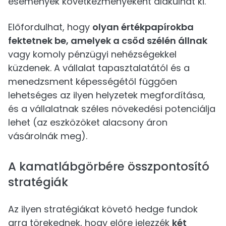
események következményeként alakulhat ki.
Előfordulhat, hogy
olyan értékpapírokba
fektetnek be, amelyek a csőd szélén állnak
vagy komoly pénzügyi nehézségekkel
küzdenek. A vállalat tapasztalatától és a
menedzsment képességétől függően
lehetséges az ilyen helyzetek megfordítása,
és a vállalatnak széles növekedési potenciálja
lehet (az eszközöket alacsony áron
vásárolnák meg).
A kamatlábgörbére összpontosító
stratégiák
Az ilyen stratégiákat követő hedge fundok
arra törekednek, hogy előre jelezzék
két