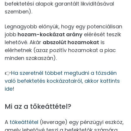
befektetési alapok garantált likviditásával
szemben).
Legnagyobb előnyük, hogy egy potenciálisan
jobb
hozam-kockázat arány
elérését teszik
lehetővé. Akár
abszolút hozamokat
is
elérhetnek (azaz pozitív hozamokat a piac
minden szakaszán).
👉
Ha szeretnél többet megtudni a tőzsdén
való befektetés kockázatairól, akkor kattints
ide
!
Mi az a tőkeáttétel?
A
tőkeáttétel
(leverage) egy pénzügyi eszköz,
amely lehetővé teszi a befektetők számára,