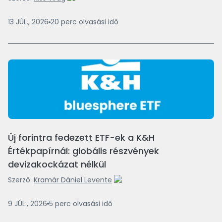
13 JÚL., 2026
20
perc
olvasási idő
Új forintra fedezett ETF-ek a K&H
Értékpapírnál: globális részvények
devizakockázat nélkül
Szerző:
Kramár Dániel Levente
9 JÚL., 2026
5
perc
olvasási idő