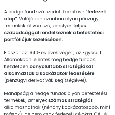
A hedge fund szó szerinti fordítása
"fedezeti
alap"
. Valójában azonban olyan pénzügyi
termékekről van szó, amelyek
teljes
szabadsággal rendelkeznek a befektetési
portfóliójuk kezelésében.
Először az 1940-es évek végén, az Egyesült
Államokban jelentek meg hedge fundok.
Kezdetben
bonyolultabb stratégiákat
alkalmaztak a kockázatok fedezésére
(pénzügyi derivatívák segítségével).
Manapság a hedge fundok olyan befektetési
termékek, amelyek
számos stratégiát
alkalmazhatnak (néhány kockázatosabb, mint
mások), de nem csak fedezeti célokra. Céljuk