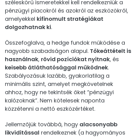
széleskörű ismeretekkel kell rendelkezniük a
pénzügyi piacokról és azokról az eszközökről,
amelyekkel
kifinomult stratégiákat
dolgozhatnak ki
.
Összefoglalva, a hedge fundok működése a
nagyobb szabadságon alapul.
Tőkeáttételt is
használnak
,
rövid pozíciókat nyitnak
, és
keisebb átláthatósággal működnek
.
Szabályozásuk lazább, gyakorlatilag a
minimális szint, amelyet megkövetelnek
ahhoz, hogy ne tekintsék őket “pénzügyi
kalózoknak”. Nem kötelesek naponta
közzétenni a nettó eszközértéket.
Jellemzőjük továbbá, hogy
alacsonyabb
likviditással
rendelkeznek (a hagyományos