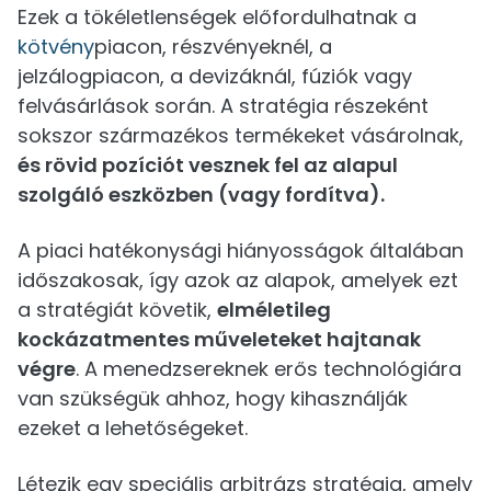
Ezek a tökéletlenségek előfordulhatnak a
kötvény
piacon, részvényeknél, a
jelzálogpiacon, a devizáknál, fúziók vagy
felvásárlások során. A stratégia részeként
sokszor származékos termékeket vásárolnak,
és rövid pozíciót vesznek fel az alapul
szolgáló eszközben (vagy fordítva).
A piaci hatékonysági hiányosságok általában
időszakosak, így azok az alapok, amelyek ezt
a stratégiát követik,
elméletileg
kockázatmentes műveleteket hajtanak
végre
. A menedzsereknek erős technológiára
van szükségük ahhoz, hogy kihasználják
ezeket a lehetőségeket.
Létezik egy speciális arbitrázs stratégia, amely