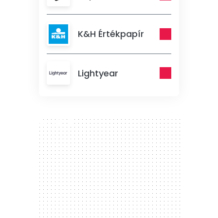
K&H Értékpapír
Lightyear
300 x 250