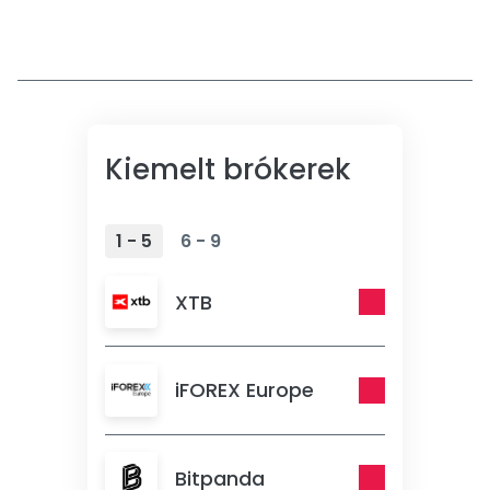
Kiemelt brókerek
1 - 5
6 - 9
XTB
iFOREX Europe
Bitpanda