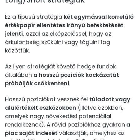
Long/Short stratégiák
Ez a típusú stratégia
két egymással korreláló
értékpapír ellentétes irányú befektetését
jelenti
, azzal az elképzeléssel, hogy az
árkülönbség szűkülni vagy tágulni fog
közöttük.
Az ilyen stratégiát követő hedge fundok
általában
a hosszú pozíciók kockázatát
próbálják csökkenteni
.
Hosszú pozíciókat vesznek fel
túladott vagy
alulértékelt eszközökben
(illetve azokban,
amelyek nagy növekedési potenciállal
rendelkeznek). A rövid pozíciókhoz gyakran
a
piac saját indexét
választják, amelyhez az