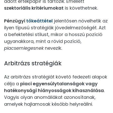
adott értékpapír is tartozik. Emellett
szektoriális kritériumokat
is követhetnek.
Pénzügyi
tőkeáttétel
jelentősen növelhetik az
ilyen típusú stratégiák jövedelmezőségét. Azt
a befektetési stílust, mikor a hosszú pozíció
ugyanakkora, mint a rövid pozíció,
piacsemlegesnek
nevezik.
Arbitrázs stratégiák
Az arbitrázs stratégiát követő fedezeti alapok
célja a
piaci egyensúlytalanságok vagy
hatékonysági hiányosságok kihasználása
.
Vagyis olyan anomáliákat azonosítanak,
amelyek hajlamosak később helyreállni.