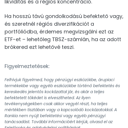
likviditás és a régiós koncentráció.
Ha hosszú távú gondolkodású befektető vagy,
és szeretnél régiós diverzifikációt a
portfóliódba, érdemes megvizsgálni ezt az
ETF-et – lehetőleg TBSZ-számlán, ha az adott
brókered ezt lehetővé teszi.
Figyelmeztetések:
Felhívjuk figyelmed, hogy pénzügyi eszközökbe, árupiaci
termékekbe vagy egyéb eszközökbe történő befektetés és
kereskedés jelentős kockázattal jár, és akár a teljes
befektetett tőkédet is elveszítheted. Az ilyen
tevékenységekben csak akkor vegyél részt, ha teljes
mértékben tisztában vagy a kapcsolódó kockázatokkal. A
Rankia nem nyújt befektetési vagy egyéb pénzügyi
tanácsadást. További információért kérjük, olvasd el az
Felelősség és adatvédelmi politikánkat.