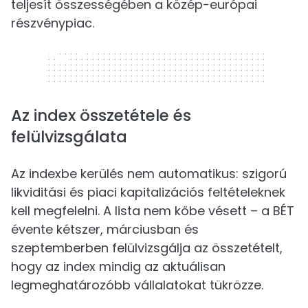
teljesít összességében a közép-európai
részvénypiac.
320 x 50
Az index összetétele és
felülvizsgálata
Az indexbe kerülés nem automatikus: szigorú
likviditási és piaci kapitalizációs feltételeknek
kell megfelelni. A lista nem kőbe vésett – a BÉT
évente kétszer, márciusban és
szeptemberben felülvizsgálja az összetételt,
hogy az index mindig az aktuálisan
legmeghatározóbb vállalatokat tükrözze.