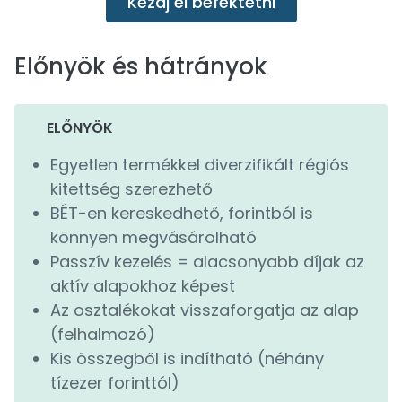
Kezdj el befektetni
Előnyök és hátrányok
ELŐNYÖK
Egyetlen termékkel diverzifikált régiós
kitettség szerezhető
BÉT-en kereskedhető, forintból is
könnyen megvásárolható
Passzív kezelés = alacsonyabb díjak az
aktív alapokhoz képest
Az osztalékokat visszaforgatja az alap
(felhalmozó)
Kis összegből is indítható (néhány
tízezer forinttól)