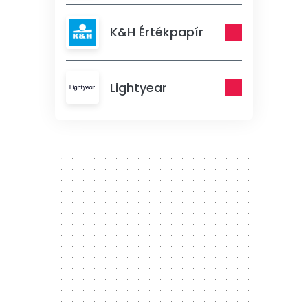
K&H Értékpapír
Lightyear
300 x 250