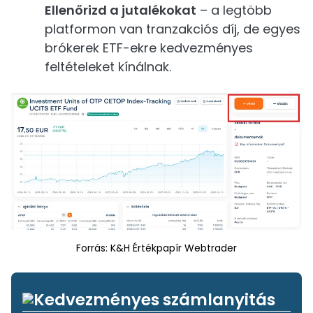
Ellenőrizd a jutalékokat
– a legtöbb
platformon van tranzakciós díj, de egyes
brókerek ETF-ekre kedvezményes
feltételeket kínálnak.
Forrás: K&H Értékpapír Webtrader
Kedvezményes számlanyitás