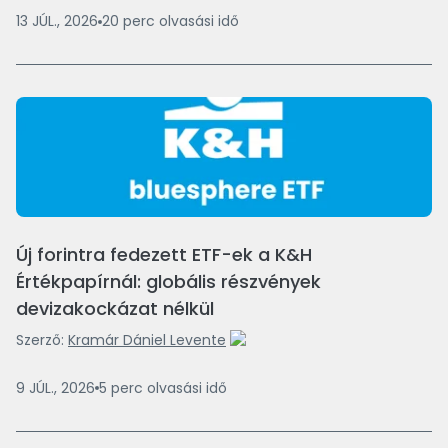
13 JÚL., 2026
20
perc
olvasási idő
Új forintra fedezett ETF-ek a K&H
Értékpapírnál: globális részvények
devizakockázat nélkül
Szerző:
Kramár Dániel Levente
9 JÚL., 2026
5
perc
olvasási idő