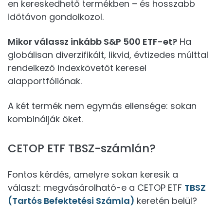
en kereskedhető termékben – és hosszabb
időtávon gondolkozol.
Mikor válassz inkább S&P 500 ETF-et?
Ha
globálisan diverzifikált, likvid, évtizedes múlttal
rendelkező indexkövetőt keresel
alapportfóliónak.
A két termék nem egymás ellensége: sokan
kombinálják őket.
CETOP ETF TBSZ-számlán?
Fontos kérdés, amelyre sokan keresik a
választ: megvásárolható-e a CETOP ETF
TBSZ
(Tartós Befektetési Számla)
keretén belül?