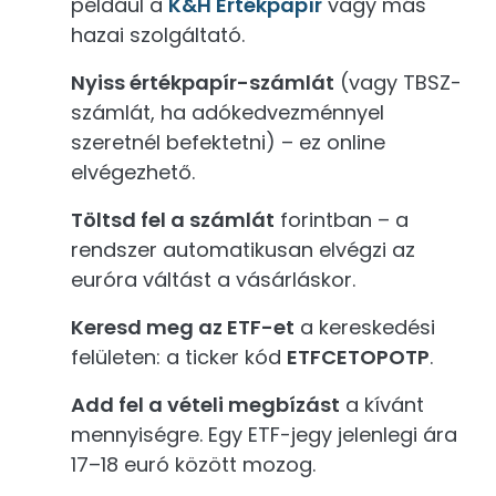
például a
K&H Értékpapír
vagy más
hazai szolgáltató.
Nyiss értékpapír-számlát
(vagy TBSZ-
számlát, ha adókedvezménnyel
szeretnél befektetni) – ez online
elvégezhető.
Töltsd fel a számlát
forintban – a
rendszer automatikusan elvégzi az
euróra váltást a vásárláskor.
Keresd meg az ETF-et
a kereskedési
felületen: a ticker kód
ETFCETOPOTP
.
Add fel a vételi megbízást
a kívánt
mennyiségre. Egy ETF-jegy jelenlegi ára
17–18 euró között mozog.