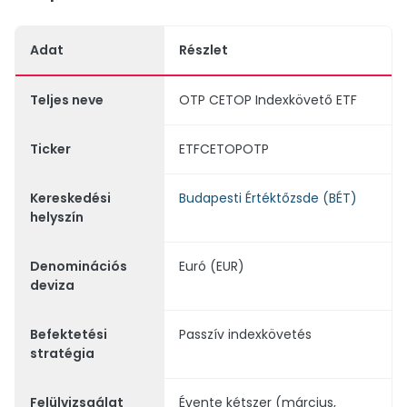
Adat
Részlet
Teljes neve
OTP CETOP Indexkövető ETF
Ticker
ETFCETOPOTP
Kereskedési
Budapesti Értéktőzsde (BÉT)
helyszín
Denominációs
Euró (EUR)
deviza
Befektetési
Passzív indexkövetés
stratégia
Felülvizsgálat
Évente kétszer (március,