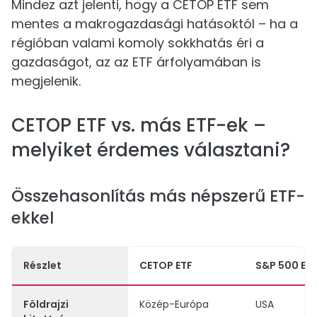
Mindez azt jelenti, hogy a CETOP ETF sem
mentes a makrogazdasági hatásoktól – ha a
régióban valami komoly sokkhatás éri a
gazdaságot, az az ETF árfolyamában is
megjelenik.
CETOP ETF vs. más ETF-ek –
melyiket érdemes választani?
Összehasonlítás más népszerű ETF-
ekkel
Részlet
CETOP ETF
S&P 500 ET
Földrajzi
Közép-Európa
USA