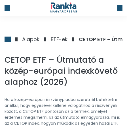
MAGYARORSZÁG
Alapok
ETF-ek
CETOP ETF – Útmu
CETOP ETF – Útmutató a
közép-európai indexkövető
alaphoz (2026)
Ha a közép-európai részvénypiacba szeretnél befektetni
anélkül, hogy egyesével kellene válogatnod a részvények
között, a CETOP ETF pontosan az a termék, amelyet
érdemes megismerni. Ez az útmutató elmagyarázza, mi is
az a CETOP index, hogyan működik az egyetlen hazai ETF,