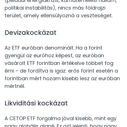
(például energiakrízis, kamatemelési hullám,
politikai instabilitás), nincs más földrajzi
terület, amely ellensúlyozná a veszteséget.
Devizakockázat
Az ETF euróban denominált. Ha a forint
gyengül az euróhoz képest, az euróban
vásárolt ETF forintban értékelve többet fog
érni – de fordítva is igaz: erős forint esetén a
forintban mért hozam kisebb lesz az euróban
mértnél.
Likviditási kockázat
A CETOP ETF forgalma jóval kisebb, mint egy
nagy globális alapé. Ez azt jelenti, hogy nagy