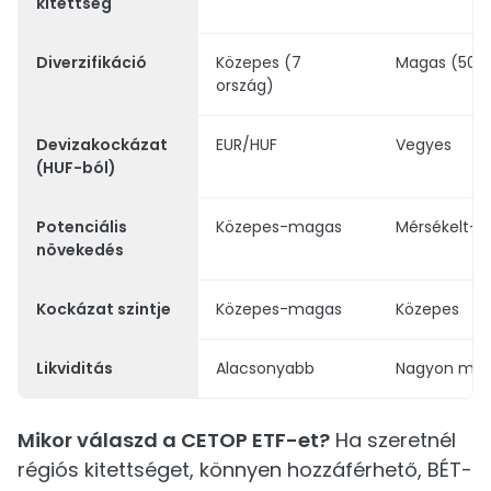
kitettség
Diverzifikáció
Közepes (7
Magas (500
ország)
Devizakockázat
EUR/HUF
Vegyes
(HUF-ból)
Potenciális
Közepes-magas
Mérsékelt-
növekedés
Kockázat szintje
Közepes-magas
Közepes
Likviditás
Alacsonyabb
Nagyon ma
Mikor válaszd a CETOP ETF-et?
Ha szeretnél
régiós kitettséget, könnyen hozzáférhető, BÉT-