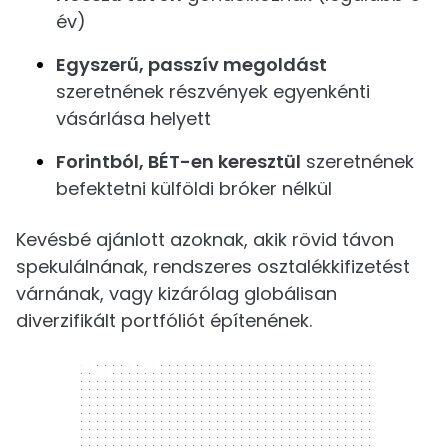
év)
Egyszerű, passzív megoldást
szeretnének részvények egyenkénti
vásárlása helyett
Forintból, BÉT-en keresztül
szeretnének
befektetni külföldi bróker nélkül
Kevésbé ajánlott azoknak, akik rövid távon
spekulálnának, rendszeres osztalékkifizetést
várnának, vagy kizárólag globálisan
diverzifikált portfóliót építenének.
300 x 250