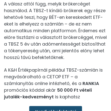
A válasz attól függ, melyik brókercéget
használod. A TBSZ-t kínáló brókerek egy része
lehetővé teszi, hogy BÉT-en kereskedett ETF-
eket is elhelyezz a számlán – de ez nem
automatikus minden platformon. Érdemes ezt
előre tisztázni a választott brókercéggel, mivel
a TBSZ 5 év után adómentességet biztosíthat
a tőkenyereség után, ami jelentős előny lehet
hosszú távú befektetőknek.
A K&H Értékpapírnál például TBSZ-számlán is
megvásárolható a CETOP ETF – a
számlanyitás online intézhető, és a
RANKIA
promóciós kóddal akár
50 000 Ft vételi
jutalék-kedvezményt
is kaphatsz