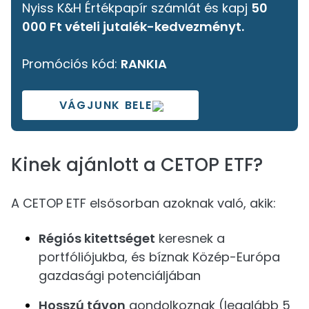
Nyiss K&H Értékpapír számlát és kapj 
50 
000 Ft vételi jutalék-kedvezményt.
Promóciós kód: 
RANKIA
VÁGJUNK BELE
Kinek ajánlott a CETOP ETF?
A CETOP ETF elsősorban azoknak való, akik:
Régiós kitettséget
keresnek a
portfóliójukba, és bíznak Közép-Európa
gazdasági potenciáljában
Hosszú távon
gondolkoznak (legalább 5