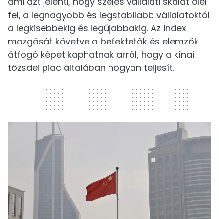
ami azt jelenti, hogy széles vállalati skálát ölel
fel, a legnagyobb és legstabilabb vállalatoktól
a legkisebbekig és legújabbakig. Az index
mozgását követve a befektetők és elemzők
átfogó képet kaphatnak arról, hogy a kínai
tőzsdei piac általában hogyan teljesít.
320 x 50