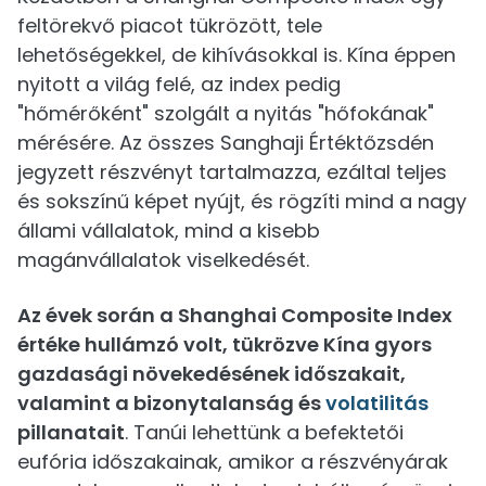
feltörekvő piacot tükrözött, tele
lehetőségekkel, de kihívásokkal is. Kína éppen
nyitott a világ felé, az index pedig
"hőmérőként" szolgált a nyitás "hőfokának"
mérésére. Az összes Sanghaji Értéktőzsdén
jegyzett részvényt tartalmazza, ezáltal teljes
és sokszínű képet nyújt, és rögzíti mind a nagy
állami vállalatok, mind a kisebb
magánvállalatok viselkedését.
Az évek során a Shanghai Composite Index
értéke hullámzó volt, tükrözve Kína gyors
gazdasági növekedésének időszakait,
valamint a bizonytalanság és
volatilitás
pillanatait
. Tanúi lehettünk a befektetői
eufória időszakainak, amikor a részvényárak