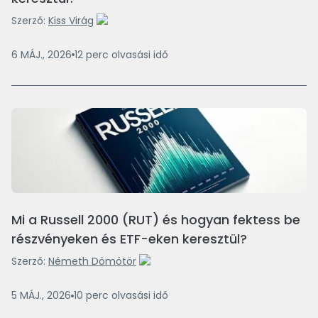
Szerző:
Kiss Virág
6 MÁJ., 2026
12
perc
olvasási idő
Mi a Russell 2000 (RUT) és hogyan fektess be
részvényeken és ETF-eken keresztül?
Szerző:
Németh Dömötör
5 MÁJ., 2026
10
perc
olvasási idő