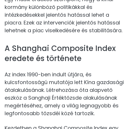
kormány különböző politikákkal és
intézkedésekkel jelentős hatással lehet a
piacra. Ezek az intervenciók jelentős hatással
lehetnek a piac viselkedésére és stabilitására.
A Shanghai Composite Index
eredete és története
Az index 1990-ben indult útjára, és
kulcsfontosságú mutatója lett Kína gazdasági
átalakulásának. Létrehozása óta alapvető
eszköz a Sanghaji Értéktőzsde alakulásának
megértéséhez, amely a világ legnagyobb és
legfontosabb tőzsdéi közé tartozik.
Kezdetben a Shanghai Composite Index egy