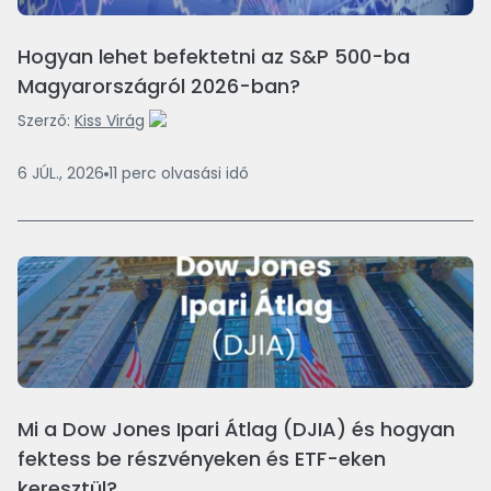
Hogyan lehet befektetni az S&P 500-ba
Magyarországról 2026-ban?
Szerző:
Kiss Virág
6 JÚL., 2026
11
perc
olvasási idő
Mi a Dow Jones Ipari Átlag (DJIA) és hogyan
fektess be részvényeken és ETF-eken
keresztül?