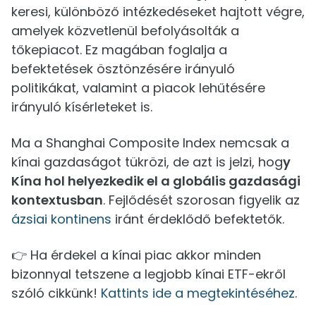
keresi, különböző intézkedéseket hajtott végre,
amelyek közvetlenül befolyásolták a
tőkepiacot. Ez magában foglalja a
befektetések ösztönzésére irányuló
politikákat, valamint a piacok lehűtésére
irányuló kísérleteket is.
Ma a Shanghai Composite Index nemcsak a
kínai gazdaságot tükrözi, de azt is jelzi, hog
y
Kína hol helyezkedik el a globális gazdasági
kontextusban
. Fejlődését szorosan figyelik az
ázsiai kontinens
iránt érdeklődő befektetők.
👉 Ha érdekel a kínai piac akkor minden
bizonnyal tetszene a legjobb kínai ETF-ekről
szóló cikkünk!
Kattints ide a megtekintéséhez
.