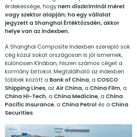
érdekessége, hogy
nem diszkriminál méret
vagy szektor alapján; ha egy vállalat
jegyzett a Shanghai Értéktőzsdén, akkor
helye van az indexben.
A Shanghai Composite Indexben szereplő sok
cég közül sokat országosan is jól ismernek,
különösen Kínában, hiszen számos céget a
kormány birtokol. Megtalálható az indexben
többek között a
Bank of China
, a
COSCO
Shipping Lines
, az
Air China
, a
China Film
, a
China Hi-Tech
, a
China Medicine
, a
China
Pacific Insurance
, a
China Petrol
és a
China
Securities
.