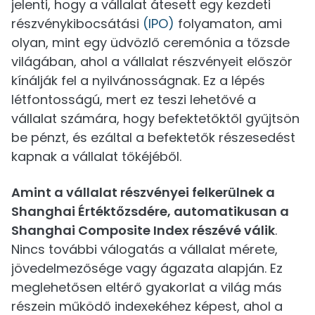
jelenti, hogy a vállalat átesett egy kezdeti
részvénykibocsátási
(IPO)
folyamaton, ami
olyan, mint egy üdvözlő ceremónia a tőzsde
világában, ahol a vállalat részvényeit először
kínálják fel a nyilvánosságnak. Ez a lépés
létfontosságú, mert ez teszi lehetővé a
vállalat számára, hogy befektetőktől gyűjtsön
be pénzt, és ezáltal a befektetők részesedést
kapnak a vállalat tőkéjéből.
Amint a vállalat részvényei felkerülnek a
Shanghai Értéktőzsdére, automatikusan a
Shanghai Composite Index részévé válik
.
Nincs további válogatás a vállalat mérete,
jövedelmezősége vagy ágazata alapján. Ez
meglehetősen eltérő gyakorlat a világ más
részein működő indexekéhez képest, ahol a