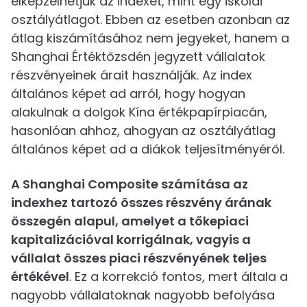
elképzelhetjük az indexet, mint egy iskolai
osztályátlagot. Ebben az esetben azonban az
átlag kiszámításához nem jegyeket, hanem a
Shanghai Értéktőzsdén jegyzett vállalatok
részvényeinek árait használják. Az index
általános képet ad arról, hogy hogyan
alakulnak a dolgok Kína értékpapírpiacán,
hasonlóan ahhoz, ahogyan az osztályátlag
általános képet ad a diákok teljesítményéről.
A Shanghai Composite számítása az
indexhez tartozó összes részvény árának
összegén alapul, amelyet a tőkepiaci
kapitalizációval korrigálnak, vagyis a
vállalat összes piaci részvényének teljes
értékével
. Ez a korrekció fontos, mert általa a
nagyobb vállalatoknak nagyobb befolyása