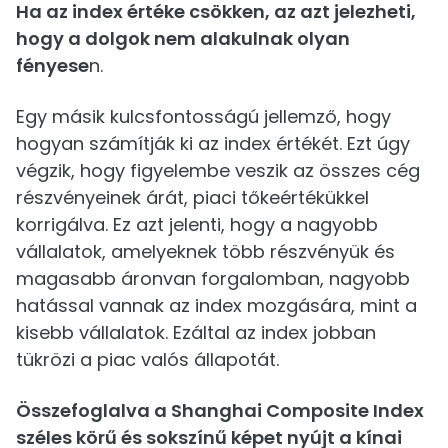
Ha az index értéke csökken, az azt jelezheti,
hogy a dolgok nem alakulnak olyan
fényese
n.
Egy másik kulcsfontosságú jellemző, hogy
hogyan számítják ki az index értékét. Ezt úgy
végzik, hogy figyelembe veszik az összes cég
részvényeinek árát, piaci tőkeértékükkel
korrigálva. Ez azt jelenti, hogy a nagyobb
vállalatok, amelyeknek több részvényük és
magasabb áronvan forgalomban, nagyobb
hatással vannak az index mozgására, mint a
kisebb vállalatok. Ezáltal az index jobban
tükrözi a piac valós állapotát.
Összefoglalva a Shanghai Composite Index
széles körű és sokszínű képet nyújt a kínai