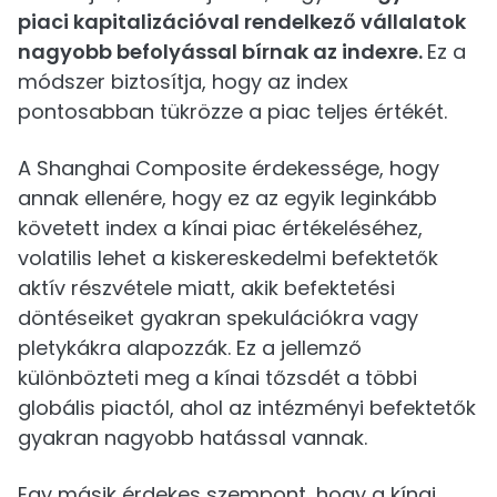
piaci kapitalizációval rendelkező vállalatok
nagyobb befolyással bírnak az indexre.
Ez a
módszer biztosítja, hogy az index
pontosabban tükrözze a piac teljes értékét.
A Shanghai Composite érdekessége, hogy
annak ellenére, hogy ez az egyik leginkább
követett index a kínai piac értékeléséhez,
volatilis lehet a kiskereskedelmi befektetők
aktív részvétele miatt, akik befektetési
döntéseiket gyakran spekulációkra vagy
pletykákra alapozzák. Ez a jellemző
különbözteti meg a kínai tőzsdét a többi
globális piactól, ahol az intézményi befektetők
gyakran nagyobb hatással vannak.
Egy másik érdekes szempont, hogy a kínai