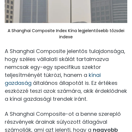
A Shanghai Composite Index Kína legjelentősebb tőzsdei
indexe
A Shanghai Composite jelentős tulajdonsága,
hogy széles vállalati skálát tartalmazva
nemcsak egy-egy specifikus szektor
teljesítményét tükrözi, hanem a
kínai
gazdaság
általános állapotát is. Ez értékes
eszközzé teszi azok számára, akik érdeklődnek
a kínai gazdasági trendek iránt.
A Shanghai Composite-ot a benne szereplő
részvények árainak súlyozott átlagával
számolják, ami azt jelenti, hogy a
nagyobb