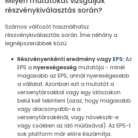
Milyen mutatókat vizsgáljak
részvénykiválasztás során?
Számos változót használhatsz
részvénykiválasztás során. Íme néhány a
legnépszerűbbek közü:
Részvényenkénti eredmény vagy
EPS
:
Az
EPS a
nyereségesség
mutatója - minél
magasabb az EPS, annál nyereségesebb
a vállalat. Azonban ezt a mutatót a
versenytársakkal vagy egy időszakon
belül kell tekinteni (azaz, hogy magasabb
vagy alacsonyabb-e a
versenytársakénál, vagy növekszik-e
vagy csökken az idő múlásával). Az EPS-t
sok platform már előre kiszámítja.