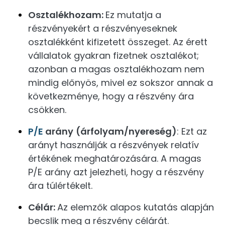
Osztalékhozam:
Ez mutatja a
részvényekért a részvényeseknek
osztalékként kifizetett összeget. Az érett
vállalatok gyakran fizetnek osztalékot;
azonban a magas osztalékhozam nem
mindig előnyös, mivel ez sokszor annak a
következménye, hogy a részvény ára
csökken.
P/E
arány
(árfolyam/nyereség)
: Ezt az
arányt használják a részvények relatív
értékének meghatározására. A magas
P/E arány azt jelezheti, hogy a részvény
ára túlértékelt.
Célár:
Az elemzők alapos kutatás alapján
becslik meg a részvény célárát.