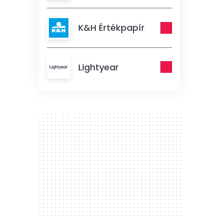
K&H Értékpapír
Lightyear
300 x 250