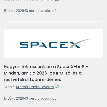
15 JÚN., 2026
13
perc
olvasási idő
Hogyan fektessünk be a SpaceX-be? –
Minden, amit a 2026-os IPO-ról és a
részvételről tudni érdemes
Szerző:
Kramár Dániel Levente
15 JÚN., 2026
13
perc
olvasási idő