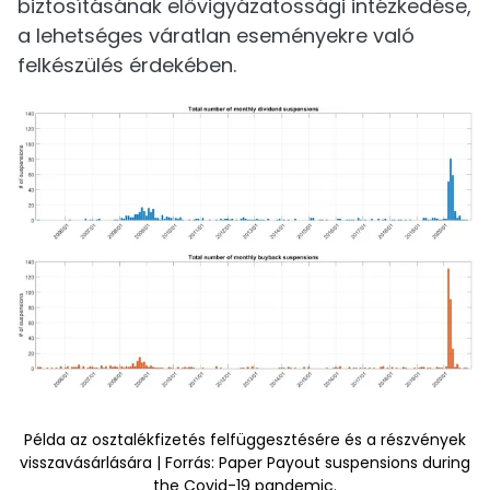
biztosításának elővigyázatossági intézkedése,
a lehetséges váratlan eseményekre való
felkészülés érdekében.
Példa az osztalékfizetés felfüggesztésére és a részvények
visszavásárlására | Forrás: Paper Payout suspensions during
the Covid-19 pandemic.