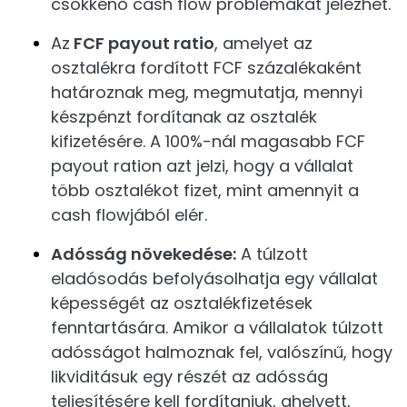
csökkenő cash flow problémákat jelezhet.
Az
FCF payout ratio
, amelyet az
osztalékra fordított FCF százalékaként
határoznak meg, megmutatja, mennyi
készpénzt fordítanak az osztalék
kifizetésére. A 100%-nál magasabb FCF
payout ration azt jelzi, hogy a vállalat
több osztalékot fizet, mint amennyit a
cash flowjából elér.
Adósság növekedése:
A túlzott
eladósodás befolyásolhatja egy vállalat
képességét az osztalékfizetések
fenntartására. Amikor a vállalatok túlzott
adósságot halmoznak fel, valószínű, hogy
likviditásuk egy részét az adósság
teljesítésére kell fordítaniuk, ahelyett,