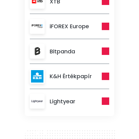
XTB
iFOREX Europe
Bitpanda
K&H Értékpapír
Lightyear
300 x 250