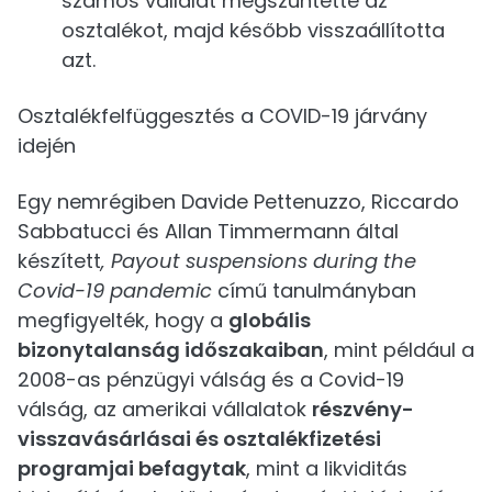
számos vállalat megszüntette az
osztalékot, majd később visszaállította
azt.
Osztalékfelfüggesztés a COVID-19 járvány
idején
Egy nemrégiben Davide Pettenuzzo, Riccardo
Sabbatucci és Allan Timmermann által
készített
, Payout suspensions during the
Covid-19 pandemic
című tanulmányban
megfigyelték, hogy a
globális
bizonytalanság időszakaiban
, mint például a
2008-as pénzügyi válság és a Covid-19
válság, az amerikai vállalatok
részvény-
visszavásárlásai és osztalékfizetési
programjai befagytak
, mint a likviditás