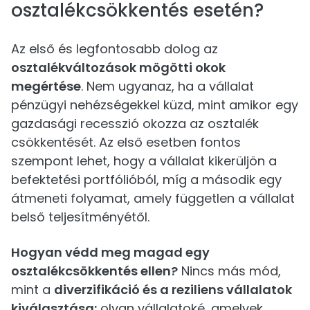
osztalékcsökkentés esetén?
Az első és legfontosabb dolog az
osztalékváltozások mögötti okok
megértése
. Nem ugyanaz, ha a vállalat
pénzügyi nehézségekkel küzd, mint amikor egy
gazdasági recesszió okozza az osztalék
csökkentését. Az első esetben fontos
szempont lehet, hogy a vállalat kikerüljön a
befektetési portfólióból, míg a második egy
átmeneti folyamat, amely független a vállalat
belső teljesítményétől.
Hogyan védd meg magad egy
osztalékcsökkentés ellen?
Nincs más mód,
mint a
diverzifikáció és a reziliens vállalatok
kiválasztása:
olyan vállalatoké, amelyek