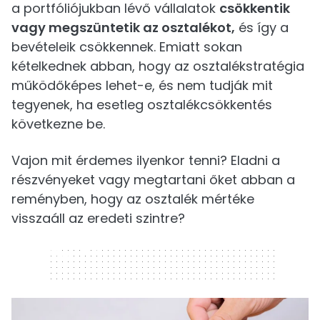
a portfóliójukban lévő vállalatok
csökkentik
vagy megszüntetik az osztalékot,
és így a
bevételeik csökkennek. Emiatt sokan
kételkednek abban, hogy az osztalékstratégia
működőképes lehet-e, és nem tudják mit
tegyenek, ha esetleg osztalékcsökkentés
következne be.
Vajon mit érdemes ilyenkor tenni? Eladni a
részvényeket vagy megtartani őket abban a
reményben, hogy az osztalék mértéke
visszaáll az eredeti szintre?
320 x 50