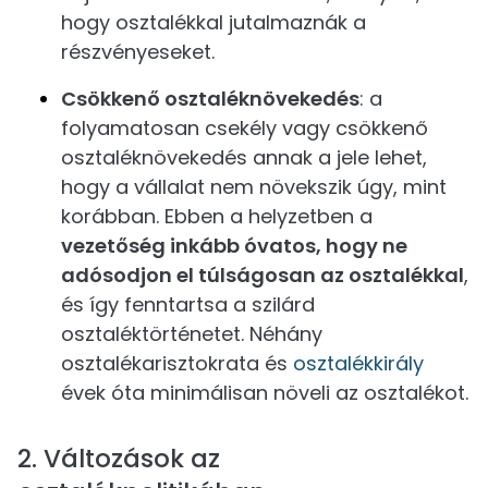
hogy osztalékkal jutalmaznák a
részvényeseket.
Csökkenő osztaléknövekedés
: a
folyamatosan csekély vagy csökkenő
osztaléknövekedés annak a jele lehet,
hogy a vállalat nem növekszik úgy, mint
korábban. Ebben a helyzetben a
vezetőség inkább óvatos, hogy ne
adósodjon el túlságosan az osztalékkal
,
és így fenntartsa a szilárd
osztaléktörténetet. Néhány
osztalékarisztokrata és
osztalékkirály
évek óta minimálisan növeli az osztalékot.
2. Változások az