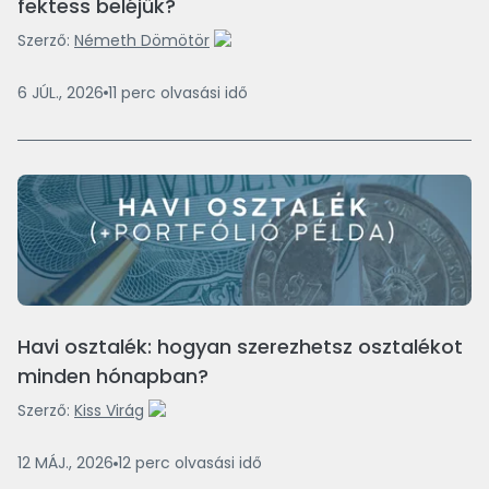
fektess beléjük?
Szerző:
Németh Dömötör
6 JÚL., 2026
11
perc
olvasási idő
Havi osztalék: hogyan szerezhetsz osztalékot
minden hónapban?
Szerző:
Kiss Virág
12 MÁJ., 2026
12
perc
olvasási idő