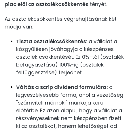
piac elől az osztalékcsökkentés
tényét.
Az osztalékcsökkentés végrehajtásának két
módja van:
Tiszta osztalékcsökkentés
: a vállalat a
közgyűlésen jóváhagyja a készpénzes
osztalék csökkentését. Ez 0%-tól (osztalék
befagyasztása) 100%-ig (osztalék
felfüggesztése) terjedhet.
Váltás a scrip dividend formulára:
a
legveszélyesebb forma, ahol a vezetőség
"számviteli mérnöki" munkája kerül
előtérbe. Ez azon alapul, hogy a vállalat a
részvényeseknek nem készpénzben fizeti
ki az osztalékot, hanem lehetőséget ad