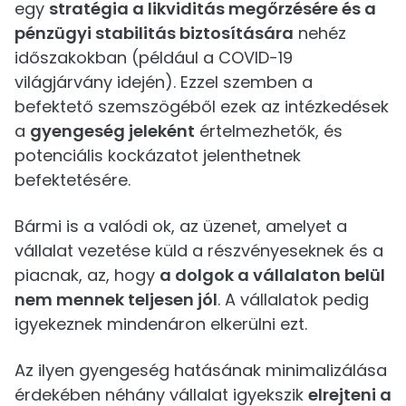
egy
stratégia a likviditás megőrzésére és a
pénzügyi stabilitás biztosítására
nehéz
időszakokban (például a COVID-19
világjárvány idején). Ezzel szemben a
befektető szemszögéből ezek az intézkedések
a
gyengeség jeleként
értelmezhetők, és
potenciális kockázatot jelenthetnek
befektetésére.
Bármi is a valódi ok, az üzenet, amelyet a
vállalat vezetése küld a részvényeseknek és a
piacnak, az, hogy
a dolgok a vállalaton belül
nem mennek teljesen jól
. A vállalatok pedig
igyekeznek mindenáron elkerülni ezt.
Az ilyen gyengeség hatásának minimalizálása
érdekében néhány vállalat igyekszik
elrejteni a