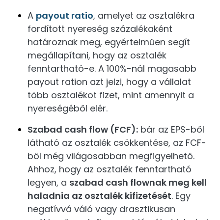
A
payout ratio
, amelyet az osztalékra
fordított nyereség százalékaként
határoznak meg, egyértelműen segít
megállapítani, hogy az osztalék
fenntartható-e. A 100%-nál magasabb
payout ration azt jelzi, hogy a vállalat
több osztalékot fizet, mint amennyit a
nyereségéből elér.
Szabad cash flow (FCF):
bár az EPS-ből
látható az osztalék csökkentése, az FCF-
ből még világosabban megfigyelhető.
Ahhoz, hogy az osztalék fenntartható
legyen, a
szabad cash flownak meg kell
haladnia az osztalék kifizetését
. Egy
negatívvá váló vagy drasztikusan