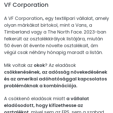
VF Corporation
A VF Corporation
,
egy textilipari vállalat, amely
olyan márkákat birtokol, mint a Vans, a
Timberland vagy a The North Face. 2023-ban
felkerült az osztalékkirályok listájára, miután
50 éven át évente növelte osztalékait, ám
végül csak néhány hónapig maradt a listán.
Mik voltak az
okok
? Az eladások
csökkenésének, az adósság növekedésének
és az amerikai adóhatósággal kapcsolatos
problémáknak a kombinációja.
A csökkenő eladások miatt
a vállalat
eladósodott, hogy kifizethesse az
osztalékot
, mivel sem az EPS, sem a szabad