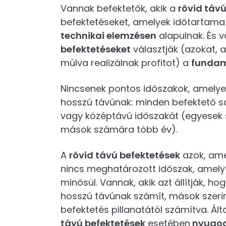
Vannak befektetők, akik a
rövid táv
befektetéseket, amelyek időtartama
technikai elemzésen
alapulnak. És v
befektetéseket
választják (azokat, 
múlva realizálnak profitot) a
fundam
Nincsenek pontos időszakok, amely
hosszú távúnak: minden befektető sa
vagy középtávú időszakát (egyesek 
mások számára több év).
A
rövid távú befektetések
azok, ame
nincs meghatározott időszak, amely
minősül. Vannak, akik azt állítják, ho
hosszú távúnak számít, mások szerin
befektetés pillanatától számítva. 
távú befektetések
esetében
nyugod