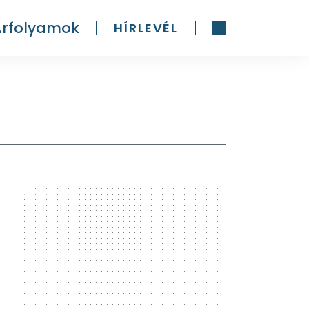
Árfolyamok
HÍRLEVÉL
300 x 600