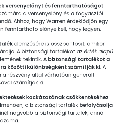
ek versenyelőnyt és fenntarthatóságot
 számára a versenyelőny és a fogyasztói
dő. Ahhoz, hogy Warren érdeklődjön egy
on fenntartható előnye kell, hogy legyen.
talék
elemzésére is összpontosít, amikor
rolja. A biztonsági tartalékot az
érték alapú
lemének tekintik.
A biztonsági tartalékot a
ára közötti különbségként számítják ki
. A
n a részvény által várhatóan generált
ával számítják ki.
fektetések kockázatának csökkentéséhez
túlmenően, a biztonsági tartalék
befolyásolja
Minél nagyobb a biztonsági tartalék, annál
 hozama.