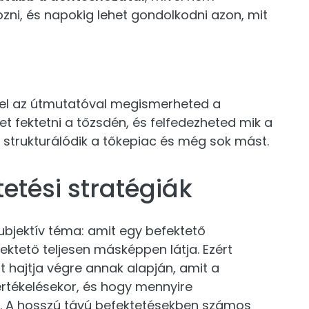
ni, és napokig lehet gondolkodni azon, mit
zzel az útmutatóval megismerheted a
 fektetni a tőzsdén, és felfedezheted mik a
n strukturálódik a tőkepiac és még sok mást.
etési stratégiák
ubjektív téma: amit egy befektető
ektető teljesen másképpen látja. Ezért
t hajtja végre annak alapján, amit a
rtékelésekor, és hogy mennyire
ó. A hosszú távú befektetésekben számos