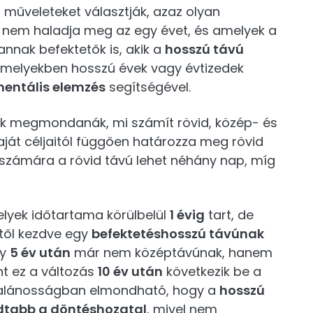
ú
műveleteket választják, azaz olyan
 nem haladja meg az egy évet, és amelyek a
annak befektetők is, akik a
hosszú távú
amelyekben hosszú évek vagy évtizedek
entális elemzés
segítségével.
ek megmondanák, mi számít rövid, közép- és
ját céljaitól függően határozza meg rövid
számára a rövid távú lehet néhány nap, míg
lyek időtartama körülbelül
1 évig
tart, de
től kezdve egy
befektetéshosszú távúnak
gy
5 év után
már nem középtávúnak, hanem
t ez a változás
10 év után
következik be a
Általánosságban elmondható, hogy a
hosszú
tabb a döntéshozatal
, mivel nem