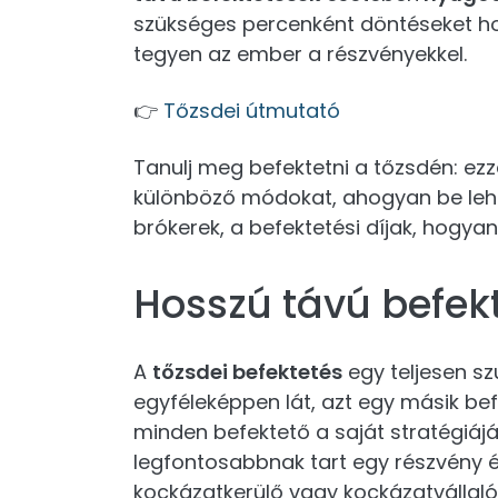
szükséges percenként döntéseket hoz
tegyen az ember a részvényekkel.
👉
Tőzsdei útmutató
Tanulj meg befektetni a tőzsdén: e
különböző módokat, ahogyan be lehet
brókerek, a befektetési díjak, hogya
Hosszú távú befekt
A
tőzsdei befektetés
egy teljesen sz
egyféleképpen lát, azt egy másik bef
minden befektető a saját stratégiájá
legfontosabbnak tart egy részvény é
kockázatkerülő vagy kockázatvállal