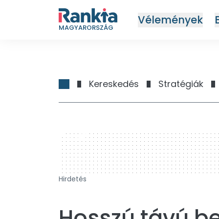
Vélemények
MAGYARORSZÁG
Kereskedés
Stratégiák
728 x 90
Hirdetés
Hosszú távú be