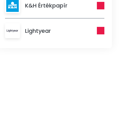
K&H Értékpapír
Lightyear