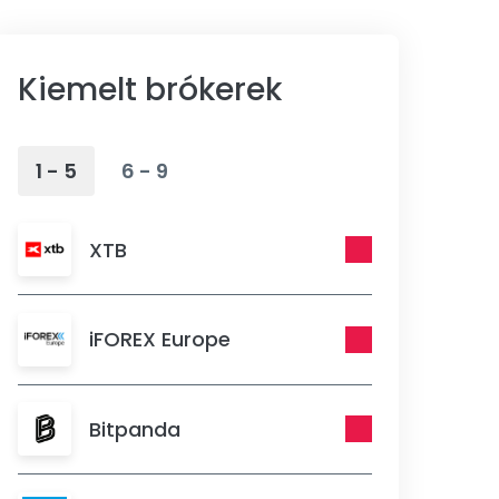
Kiemelt brókerek
1 - 5
6 - 9
XTB
iFOREX Europe
Bitpanda