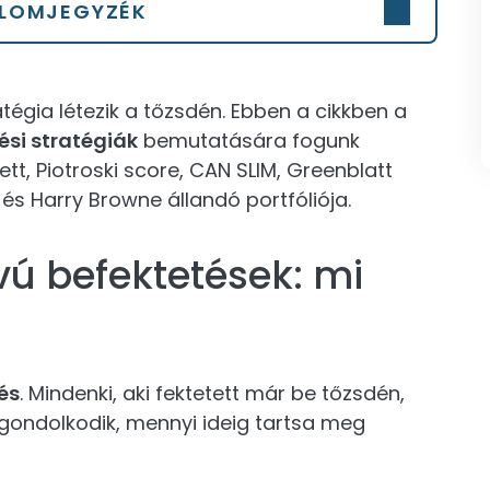
LOMJEGYZÉK
égia létezik a tőzsdén. Ebben a cikkben a
ési stratégiák
bemutatására fogunk
ett, Piotroski score, CAN SLIM, Greenblatt
s Harry Browne állandó portfóliója.
vú befektetések: mi
és
. Mindenki, aki fektetett már be tőzsdén,
gondolkodik, mennyi ideig tartsa meg