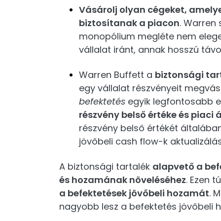
Vásárolj olyan cégeket, amely
biztosítanak a piacon
. Warren
monopólium megléte nem elegen
vállalat iránt, annak hosszú táv
Warren Buffett a
biztonsági tar
egy vállalat részvényeit megvásá
befektetés
egyik legfontosabb e
részvény belső értéke és piaci 
részvény belső értékét általába
jövőbeli cash flow-k aktualizálás
A biztonsági tartalék
alapvető a be
és hozamának növeléséhez
. Ezen 
a befektetések jövőbeli hozamát
. 
nagyobb lesz a befektetés jövőbeli