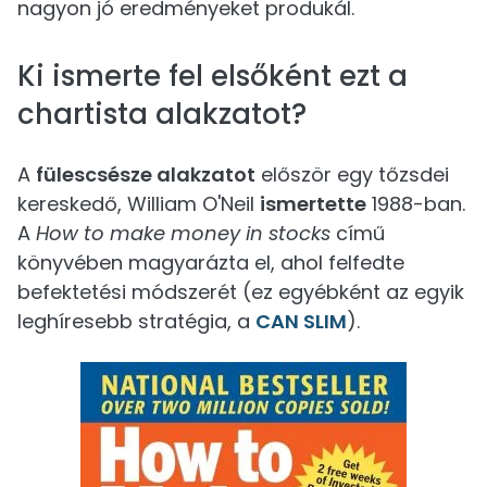
nagyon jó eredményeket produkál.
Ki ismerte fel elsőként ezt a
chartista alakzatot?
A
fülescsésze alakzatot
először egy tőzsdei
kereskedő, William O'Neil
ismertette
1988-ban.
A
How to make money in stocks
című
könyvében magyarázta el, ahol felfedte
befektetési módszerét (ez egyébként az egyik
leghíresebb stratégia, a
CAN SLIM
).