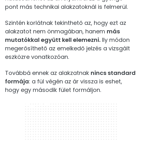
pont más technikai alakzatoknál is felmerül.
Szintén korlátnak tekinthető az, hogy ezt az
alakzatot nem önmagában, hanem
más
mutatókkal együtt kell elemezni.
Ily módon
megerősíthető az emelkedő jelzés a vizsgált
eszközre vonatkozóan.
Továbbá ennek az alakzatnak
nincs standard
formája
: a fül végén az ár vissza is eshet,
hogy egy második fület formáljon.
300 x 250