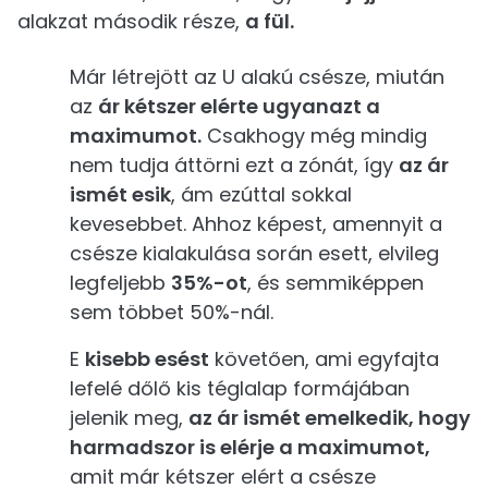
alakzat második része,
a fül.
Már létrejött az U alakú csésze, miután
az
ár kétszer elérte ugyanazt a
maximumot.
Csakhogy még mindig
nem tudja áttörni ezt a zónát, így
az ár
ismét esik
, ám ezúttal sokkal
kevesebbet. Ahhoz képest, amennyit a
csésze kialakulása során esett, elvileg
legfeljebb
35%-ot
, és semmiképpen
sem többet 50%-nál.
E
kisebb esést
követően, ami egyfajta
lefelé dőlő kis téglalap formájában
jelenik meg,
az ár ismét emelkedik, hogy
harmadszor is elérje a maximumot,
amit már kétszer elért a csésze