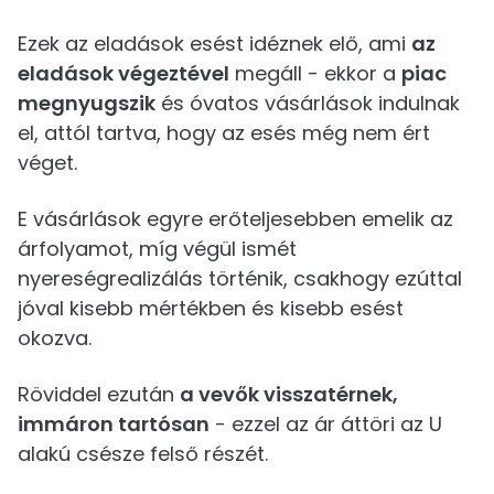
Ezek az eladások esést idéznek elő, ami
az
eladások végeztével
megáll - ekkor a
piac
megnyugszik
és óvatos vásárlások indulnak
el, attól tartva, hogy az esés még nem ért
véget.
E vásárlások egyre erőteljesebben emelik az
árfolyamot, míg végül ismét
nyereségrealizálás történik, csakhogy ezúttal
jóval kisebb mértékben és kisebb esést
okozva.
Röviddel ezután
a vevők visszatérnek,
immáron tartósan
- ezzel az ár áttöri az U
alakú csésze felső részét.