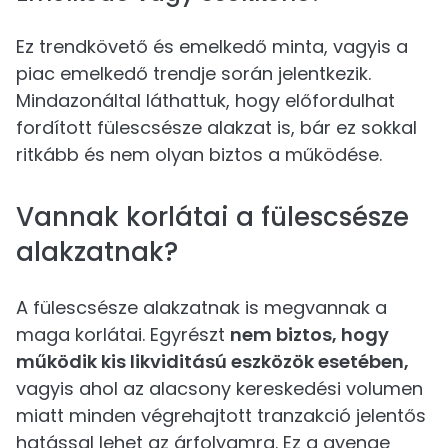
Ez trendkövető és emelkedő minta, vagyis a
piac emelkedő trendje során jelentkezik.
Mindazonáltal láthattuk, hogy előfordulhat
fordított fülescsésze alakzat is, bár ez sokkal
ritkább és nem olyan biztos a működése.
Vannak korlátai a fülescsésze
alakzatnak?
A fülescsésze alakzatnak is megvannak a
maga korlátai. Egyrészt
nem biztos, hogy
működik kis likviditású eszközök esetében,
vagyis ahol az alacsony kereskedési volumen
miatt minden végrehajtott tranzakció jelentős
hatással lehet az árfolyamra. Ez a gyenge