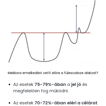
Mekkora emelkedést vetít előre a fülescsésze alakzat?
Az esetek
75-79%-ában
a
jel jó
és
megfelelően fog működni.
Az esetek
70-72%-ában
eléri a célárat