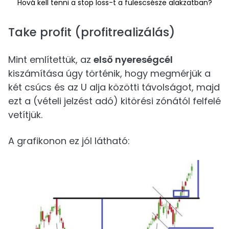
Hová kell tenni a stop loss-t a fülescsésze alakzatban?
Take profit (profitrealizálás)
Mint említettük, az
első nyereségcél
kiszámítása úgy történik, hogy megmérjük a
két csúcs és az U alja közötti távolságot, majd
ezt a (vételi jelzést adó) kitörési zónától felfelé
vetítjük.
A grafikonon ez jól látható: