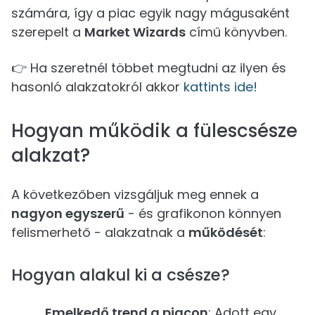
számára, így a piac egyik nagy mágusaként
szerepelt a
Market Wizards
című könyvben.
👉 Ha szeretnél többet megtudni az ilyen és
hasonló alakzatokról akkor
kattints ide!
Hogyan működik a fülescsésze
alakzat?
A következőben vizsgáljuk meg ennek a
nagyon egyszerű
- és grafikonon könnyen
felismerhető - alakzatnak a
működését
:
Hogyan alakul ki a csésze?
Emelkedő trend a piacon
: Adott egy