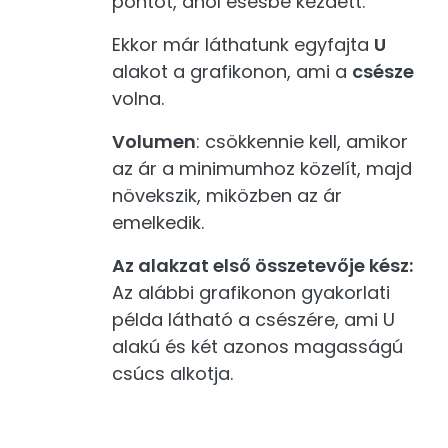
pontot, ahol esésbe kezdett.
Ekkor már láthatunk egyfajta
U
alakot a grafikonon, ami a
csésze
volna.
Volumen
: csökkennie kell, amikor
az ár a minimumhoz közelít, majd
növekszik, miközben az ár
emelkedik.
Az alakzat első összetevője kész:
Az alábbi grafikonon gyakorlati
példa látható a csészére, ami U
alakú és két azonos magasságú
csúcs alkotja.