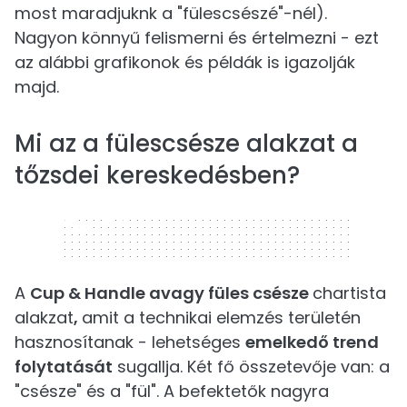
most maradjuknk a "fülescsészé"-nél).
Nagyon könnyű felismerni és értelmezni - ezt
az alábbi grafikonok és példák is igazolják
majd.
Mi az a fülescsésze alakzat a
tőzsdei kereskedésben?
320 x 50
A
Cup & Handle avagy füles csésze
chartista
alakzat
,
amit a technikai elemzés területén
hasznosítanak - lehetséges
emelkedő trend
folytatását
sugallja. Két fő összetevője van: a
"csésze" és a "fül". A befektetők nagyra