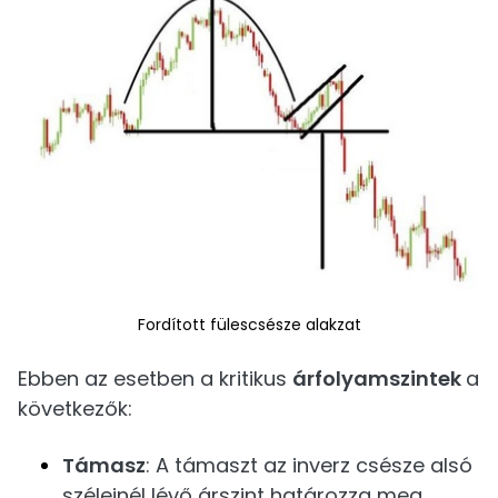
Fordított fülescsésze alakzat
Ebben az esetben a kritikus
árfolyamszintek
a
következők:
Támasz
: A támaszt az inverz csésze alsó
széleinél lévő árszint határozza meg.