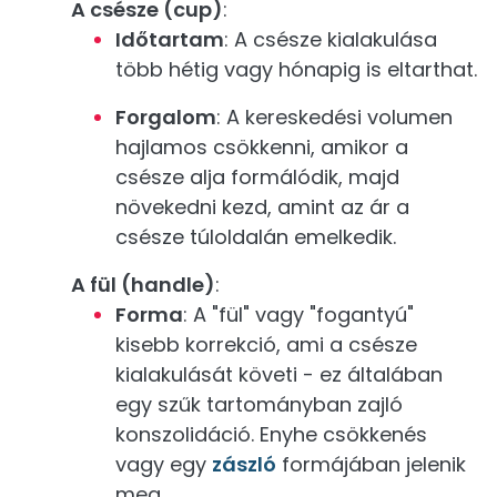
A csésze (cup)
:
Időtartam
: A csésze kialakulása
több hétig vagy hónapig is eltarthat.
Forgalom
: A kereskedési volumen
hajlamos csökkenni, amikor a
csésze alja formálódik, majd
növekedni kezd, amint az ár a
csésze túloldalán emelkedik.
A fül (handle)
:
Forma
: A "fül" vagy "fogantyú"
kisebb korrekció, ami a csésze
kialakulását követi - ez általában
egy szűk tartományban zajló
konszolidáció. Enyhe csökkenés
vagy egy
zászló
formájában jelenik
meg.