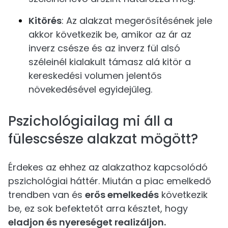
Kitörés
: Az alakzat megerősítésének jele
akkor következik be, amikor az ár az
inverz csésze és az inverz fül alsó
széleinél kialakult támasz alá kitör a
kereskedési volumen jelentős
növekedésével egyidejűleg.
Pszichológiailag mi áll a
fülescsésze alakzat mögött?
Érdekes az ehhez az alakzathoz kapcsolódó
pszichológiai háttér. Miután a piac emelkedő
trendben van és
erős emelkedés
következik
be, ez sok befektetőt arra késztet, hogy
eladjon és nyereséget realizáljon.