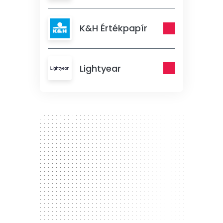
K&H Értékpapír
Lightyear
300 x 250