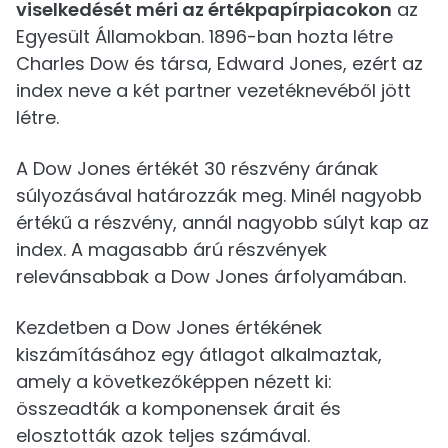
viselkedését
méri
az értékpapírpiacokon
az
Egyesült Államokban. 1896-ban hozta létre
Charles Dow és társa, Edward Jones, ezért az
index neve a két partner vezetéknevéből jött
létre.
A Dow Jones értékét 30 részvény árának
súlyozásával határozzák meg. Minél nagyobb
értékű a részvény, annál nagyobb súlyt kap az
index. A magasabb árú részvények
relevánsabbak a Dow Jones árfolyamában.
Kezdetben a Dow Jones értékének
kiszámításához egy átlagot alkalmaztak,
amely a következőképpen nézett ki:
összeadták a komponensek árait és
elosztották azok teljes számával.