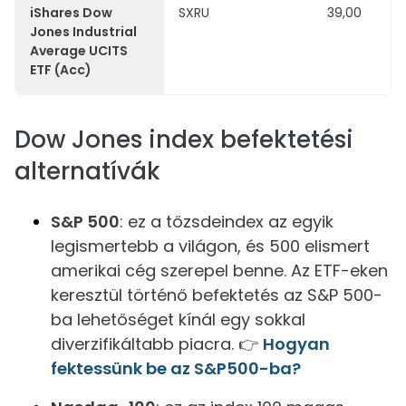
iShares Dow
SXRU
39,00
Jones Industrial
Average UCITS
ETF (Acc)
Dow Jones index befektetési
alternatívák
S&P 500
: ez a tőzsdeindex az egyik
legismertebb a világon, és 500 elismert
amerikai cég szerepel benne. Az ETF-eken
keresztül történő befektetés az S&P 500-
ba lehetőséget kínál egy sokkal
diverzifikáltabb piacra. 👉
Hogyan
fektessünk be az S&P500-ba?