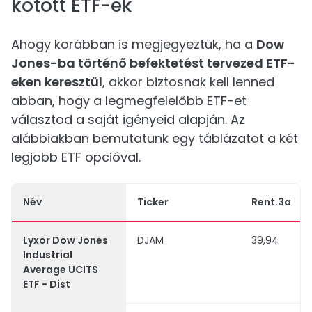
kötött ETF-ek
Ahogy korábban is megjegyeztük, ha a
Dow
Jones-ba történő befektetést tervezed ETF-
eken keresztül
, akkor biztosnak kell lenned
abban, hogy a legmegfelelőbb ETF-et
választod a saját igényeid alapján. Az
alábbiakban bemutatunk egy táblázatot a két
legjobb ETF opcióval.
Név
Ticker
Rent.3a
Lyxor Dow Jones
DJAM
39,94
Industrial
Average UCITS
ETF - Dist