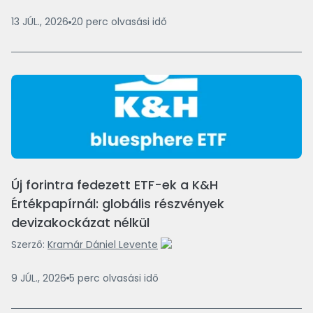
13 JÚL., 2026
20
perc
olvasási idő
Új forintra fedezett ETF-ek a K&H
Értékpapírnál: globális részvények
devizakockázat nélkül
Szerző:
Kramár Dániel Levente
9 JÚL., 2026
5
perc
olvasási idő