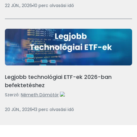
22 JÚN., 2026
10
perc
olvasási idő
Legjobb technológiai ETF-ek 2026-ban
befektetéshez
Szerző:
Németh Dömötör
20 JÚN., 2026
13
perc
olvasási idő