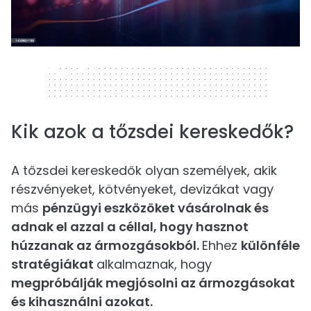
320 x 50
Kik azok a tőzsdei kereskedők?
A tőzsdei kereskedők olyan személyek, akik
részvényeket, kötvényeket, devizákat vagy
más
pénzügyi eszközöket vásárolnak és
adnak el azzal a céllal, hogy hasznot
húzzanak az ármozgásokból.
Ehhez
különféle
stratégiákat
alkalmaznak, hogy
megpróbálják megjósolni az ármozgásokat
és kihasználni azokat.