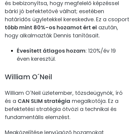
és bebizonyítsa, hogy megfelelő képzéssel
bárki jó befektetővé válhat; esetében
határidős ügyletekkel kereskedve. Ez a csoport
több mint 80%-os hozamot ért el
azután,
hogy alkalmazták Dennis tanításait.
Évesített átlagos hozam
: 120%/év 19
éven keresztül.
William O´Neil
William O´Neil üzletember, tőzsdeügynök, író
és a
CAN SLIM stratégia
megalkotója. Ez a
befektetési stratégia ötvözi a technikai és
fundamentális elemzést.
Megközelítése lenyűgöző hozamokat