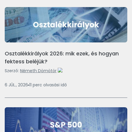
Osztalékkirályok 2026: mik ezek, és hogyan
fektess beléjük?
Szerző:
Németh Dömötör
6 JÚL., 2026
11
perc
olvasási idő