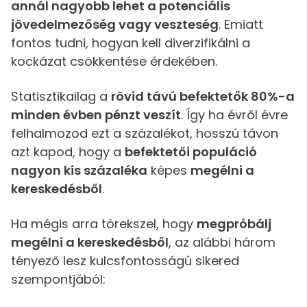
annál nagyobb lehet a potenciális
jövedelmezőség vagy veszteség
. Emiatt
fontos tudni, hogyan kell diverzifikálni a
kockázat csökkentése érdekében.
Statisztikailag a
rövid távú befektetők 80%-a
minden évben pénzt veszít
. Így ha évről évre
felhalmozod ezt a százalékot, hosszú távon
azt kapod, hogy a
befektetői populáció
nagyon kis százaléka
képes
megélni a
kereskedésből
.
Ha mégis arra törekszel, hogy
megpróbálj
megélni a kereskedésből
, az alábbi három
tényező lesz kulcsfontosságú sikered
szempontjából: