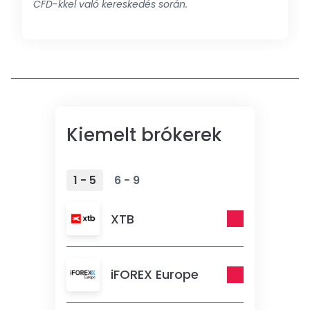
CFD-kkel való kereskedés során.
Kiemelt brókerek
1 - 5
6 - 9
XTB
iFOREX Europe