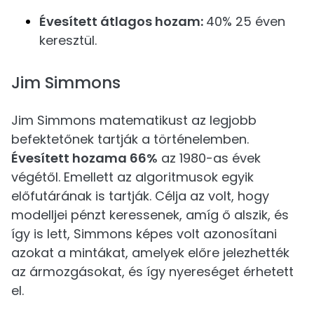
Évesített átlagos hozam:
40% 25 éven
keresztül.
Jim Simmons
Jim Simmons matematikust az legjobb
befektetőnek tartják a történelemben.
Évesített hozama 66%
az 1980-as évek
végétől. Emellett az algoritmusok egyik
előfutárának is tartják. Célja az volt, hogy
modelljei pénzt keressenek, amíg ő alszik, és
így is lett, Simmons képes volt azonosítani
azokat a mintákat, amelyek előre jelezhették
az ármozgásokat, és így nyereséget érhetett
el.