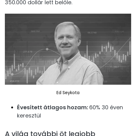
350.000 dollár lett belőle.
Ed Seykota
Évesített átlagos hozam:
60% 30 éven
keresztül
A világ további öt legjobb