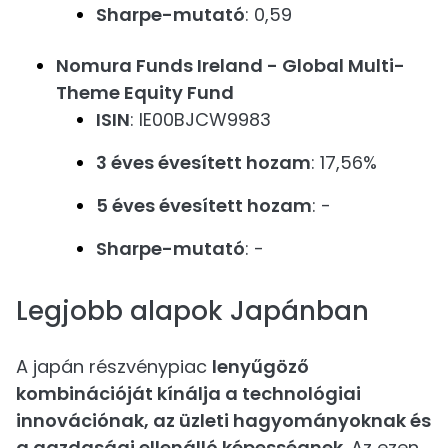
Sharpe-mutató
: 0,59
Nomura Funds Ireland - Global Multi-
Theme Equity Fund
ISIN
: IE00BJCW9983
3 éves évesített hozam
: 17,56%
5 éves évesített hozam
: -
Sharpe-mutató
: -
Legjobb alapok Japánban
A japán részvénypiac
lenyűgöző
kombinációját kínálja a technológiai
innovációnak, az üzleti hagyományoknak és
a gazdasági ellenálló képességnek
. Az ezen