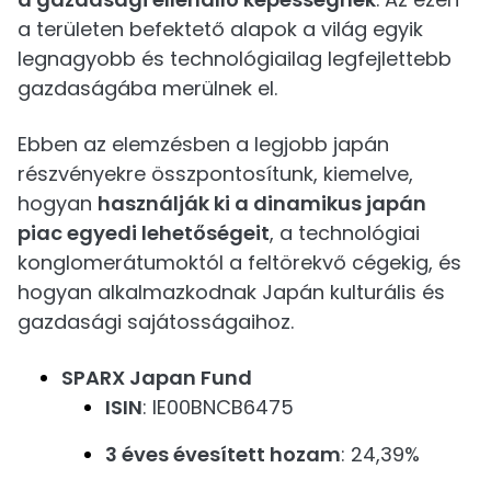
a területen befektető alapok a világ egyik
legnagyobb és technológiailag legfejlettebb
gazdaságába merülnek el.
Ebben az elemzésben a legjobb japán
részvényekre összpontosítunk, kiemelve,
hogyan
használják ki a dinamikus japán
piac egyedi lehetőségeit
, a technológiai
konglomerátumoktól a feltörekvő cégekig, és
hogyan alkalmazkodnak Japán kulturális és
gazdasági sajátosságaihoz.
SPARX Japan Fund
ISIN
: IE00BNCB6475
3 éves évesített hozam
: 24,39%