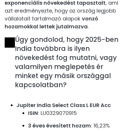
exponenciális növekedést tapasztalt
, ami
azt eredményezte, hogy az ország legjobb
vállalatait tartalmazó alapok
vonzó
hozamokkal lettek jutalmazva
.
Úgy gondolod, hogy 2025-ben
India továbbra is ilyen
növekedést fog mutatni, vagy
valamilyen meglepetés ér
minket egy másik országgal
kapcsolatban?
Jupiter India Select Class L EUR Acc
ISIN
: LU0329070915
3 éves évesített hozam
: 16,23%