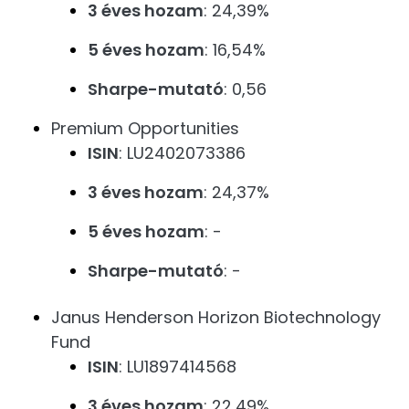
3 éves hozam
: 24,39%
5 éves hozam
: 16,54%
Sharpe-mutató
: 0,56
Premium Opportunities
ISIN
: LU2402073386
3 éves hozam
: 24,37%
5 éves hozam
: -
Sharpe-mutató
: -
Janus Henderson Horizon Biotechnology
Fund
ISIN
: LU1897414568
3 éves hozam
: 22,49%