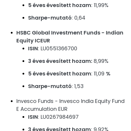
5 éves évesített hozam
: 11,99%
Sharpe-mutató
: 0,64
HSBC Global Investment Funds - Indian
Equity ICEUR
ISIN
: LU0551366700
3 éves évesített hozam:
8,99%
5 éves évesített hozam
: 11,09
%
Sharpe-mutató
: 1,53
Invesco Funds - Invesco India Equity Fund
E Accumulation EUR
ISIN
: LU0267984697
3 éves évesített hozam
: 9,92%