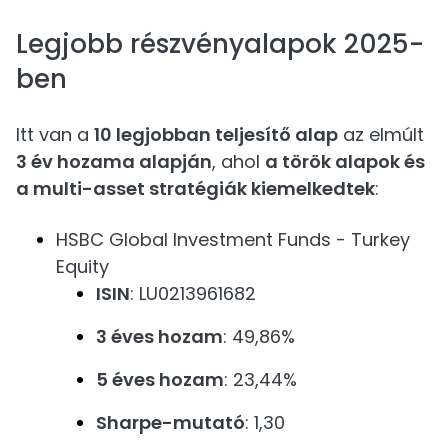
Legjobb részvényalapok 2025-
ben
Itt van a
10 legjobban teljesítő alap
az elmúlt
3 év hozama alapján
, ahol
a török alapok és
a multi-asset stratégiák kiemelkedtek
:
HSBC Global Investment Funds - Turkey
Equity
ISIN
: LU0213961682
3 éves hozam
: 49,86%
5 éves hozam
: 23,44%
Sharpe-mutató
: 1,30