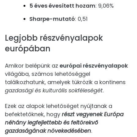
5 éves évesített hozam
: 9,06%
Sharpe-mutató
: 0,51
Legjobb részvényalapok
európában
Amikor belépünk az
európai részvényalapok
világába, számos lehetőséggel
találkozhatunk, amelyek tükrözik a kontinens
gazdasági és kulturális sokféleségét
.
Ezek az alapok lehetőséget nyújtanak a
befektetőknek, hogy
részt vegyenek Európa
néhány legfejlettebb és feltörekvő
gazdaságának növekedésében
.