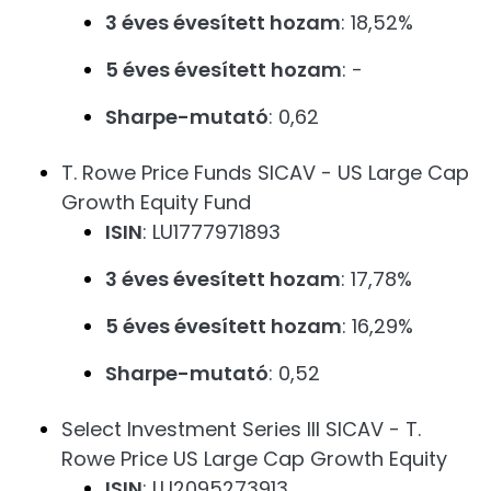
3 éves évesített hozam
: 18,52%
5 éves évesített hozam
: -
Sharpe-mutató
: 0,62
T. Rowe Price Funds SICAV - US Large Cap
Growth Equity Fund
ISIN
: LU1777971893
3 éves évesített hozam
: 17,78%
5 éves évesített hozam
: 16,29%
Sharpe-mutató
: 0,52
Select Investment Series III SICAV - T.
Rowe Price US Large Cap Growth Equity
ISIN
: LU2095273913