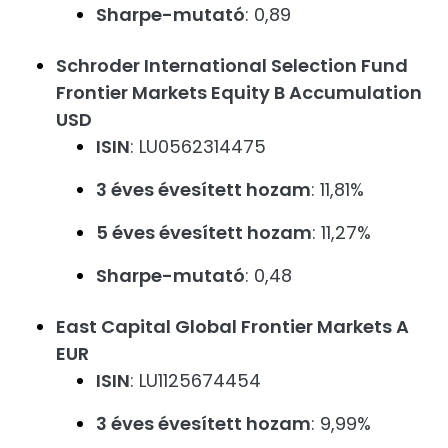
Sharpe-mutató
: 0,89
Schroder International Selection Fund
Frontier Markets Equity B Accumulation
USD
ISIN
: LU0562314475
3 éves évesített hozam
: 11,81%
5 éves évesített hozam
: 11,27%
Sharpe-mutató
: 0,48
East Capital Global Frontier Markets A
EUR
ISIN
: LU1125674454
3 éves évesített hozam
: 9,99%