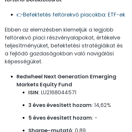
👉Befektetés feltörekvő piacokba: ETF-ek
Ebben az elemzésben kiemeljük a legjobb
feltörekvő piaci részvényalapokat, értékelve
teljesítményüket, befektetési stratégiáikat és
a fejlődő gazdaságokban való navigálási
képességüket.
Redwheel Next Generation Emerging
Markets Equity Fund
ISIN
: LU2168044571
3 éves évesített hozam
: 14,62%
5 éves évesített hozam
: -
Sharpe-mutató
: 0,89