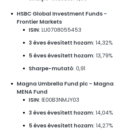
HSBC Global Investment Funds -
Frontier Markets
ISIN
: LU0708055453
3 éves évesített hozam
: 14,32%
5 éves évesített hozam
: 13,79%
Sharpe-mutató
: 0,91
Magna Umbrella Fund plc - Magna
MENA Fund
ISIN
: IE00B3NMJY03
3 éves évesített hozam
: 14,04%
5 éves évesített hozam
: 14,27%