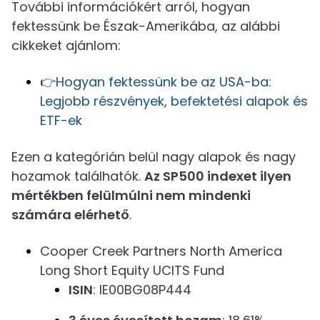
További információkért arról, hogyan
fektessünk be Észak-Amerikába, az alábbi
cikkeket ajánlom:
👉
Hogyan fektessünk be az USA-ba:
Legjobb részvények, befektetési alapok és
ETF-ek
Ezen a kategórián belül nagy alapok és nagy
hozamok találhatók.
Az SP500 indexet ilyen
mértékben felülmúlni nem mindenki
számára elérhető
.
Cooper Creek Partners North America
Long Short Equity UCITS Fund
ISIN
: IE00BG08P444