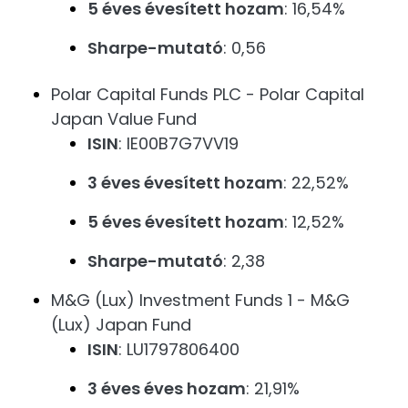
5 éves évesített hozam
: 16,54%
Sharpe-mutató
: 0,56
Polar Capital Funds PLC - Polar Capital
Japan Value Fund
ISIN
: IE00B7G7VV19
3 éves évesített hozam
: 22,52%
5 éves évesített hozam
: 12,52%
Sharpe-mutató
: 2,38
M&G (Lux) Investment Funds 1 - M&G
(Lux) Japan Fund
ISIN
: LU1797806400
3 éves éves hozam
: 21,91%