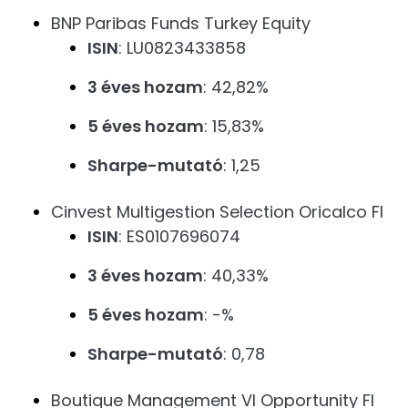
BNP Paribas Funds Turkey Equity
ISIN
: LU0823433858
3 éves hozam
: 42,82%
5 éves hozam
: 15,83%
Sharpe-mutató
: 1,25
Cinvest Multigestion Selection Oricalco FI
ISIN
: ES0107696074
3 éves hozam
: 40,33%
5 éves hozam
: -%
Sharpe-mutató
: 0,78
Boutique Management VI Opportunity FI