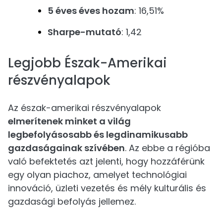
5 éves éves hozam
: 16,51%
Sharpe-mutató
: 1,42
Legjobb Észak-Amerikai
részvényalapok
Az észak-amerikai részvényalapok
elmerítenek minket a világ
legbefolyásosabb és legdinamikusabb
gazdaságainak szívében
. Az ebbe a régióba
való befektetés azt jelenti, hogy hozzáférünk
egy olyan piachoz, amelyet technológiai
innováció, üzleti vezetés és mély kulturális és
gazdasági befolyás jellemez.