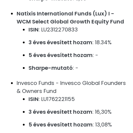
Natixis International Funds (Lux) I -
WCM Select Global Growth Equity Fund
ISIN
: LU2312270833
3 éves évesített hozam
: 18.34%
5 éves évesített hozam
: -
Sharpe-mutató
: -
Invesco Funds - Invesco Global Founders
& Owners Fund
ISIN
: LU1762221155
3 éves évesített hozam
: 16,30%
5 éves évesített hozam
: 13,08%