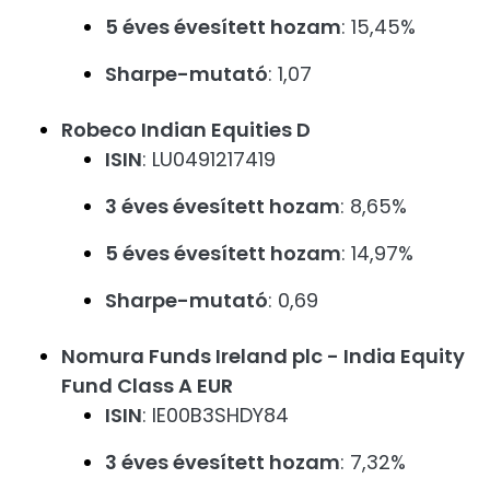
5 éves évesített hozam
: 15,45%
Sharpe-mutató
: 1,07
Robeco Indian Equities D
ISIN
: LU0491217419
3 éves évesített hozam
: 8,65%
5 éves évesített hozam
: 14,97%
Sharpe-mutató
: 0,69
Nomura Funds Ireland plc - India Equity
Fund Class A EUR
ISIN
: IE00B3SHDY84
3 éves évesített hozam
: 7,32%