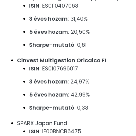
ISIN
: ES0110407063
3 éves hozam
: 31,40%
5 éves hozam
: 20,50%
Sharpe-mutató
: 0,61
Cinvest Multigestion Oricalco FI
ISIN
: ES0107696017
3 éves hozam
: 24,97%
5 éves hozam
: 42,99%
Sharpe-mutató
: 0,33
SPARX Japan Fund
ISIN
: IE00BNCB6475