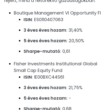
fejlett, mind a feltörekvő gazdaságokban.
Boutique Management VI Opportunity FI
ISIN
: ES0110407063
3 éves éves hozam
: 31,40%
5 éves éves hozam
: 20,50%
Sharpe-mutató
: 0,61
Fisher Investments Institutional Global
Small Cap Equity Fund
ISIN
: IE00BXC44S61
3 éves éves hozam
: 21,75%
5 éves éves hozam
: -
Sharpe-mutató
: 0,68