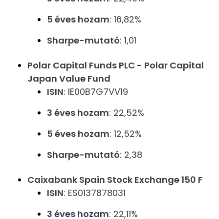
5 éves hozam
: 16,82%
Sharpe-mutató
: 1,01
Polar Capital Funds PLC - Polar Capital
Japan Value Fund
ISIN
: IE00B7G7VV19
3 éves hozam
: 22,52%
5 éves hozam
: 12,52%
Sharpe-mutató
: 2,38
Caixabank Spain Stock Exchange 150 F
ISIN
: ES0137878031
3 éves hozam
: 22,11%