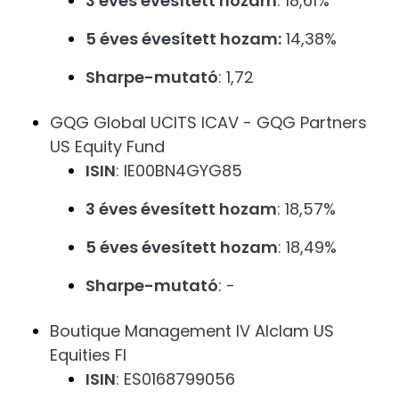
3 éves évesített hozam
: 18,61%
5 éves évesített hozam:
14,38%
Sharpe-mutató
: 1,72
GQG Global UCITS ICAV - GQG Partners
US Equity Fund
ISIN
: IE00BN4GYG85
3 éves évesített hozam
: 18,57%
5 éves évesített hozam
: 18,49%
Sharpe-mutató
: -
Boutique Management IV Alclam US
Equities FI
ISIN
: ES0168799056