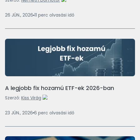
Szerző:
Németh Dömötör
26 JÚN., 2026
11
perc
olvasási idő
A legjobb fix hozamú ETF-ek 2026-ban
Szerző:
Kiss Virág
23 JÚN., 2026
6
perc
olvasási idő