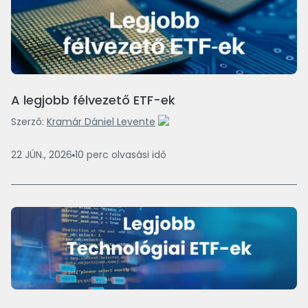
A legjobb félvezető ETF-ek
Szerző:
Kramár Dániel Levente
22 JÚN., 2026
10
perc
olvasási idő