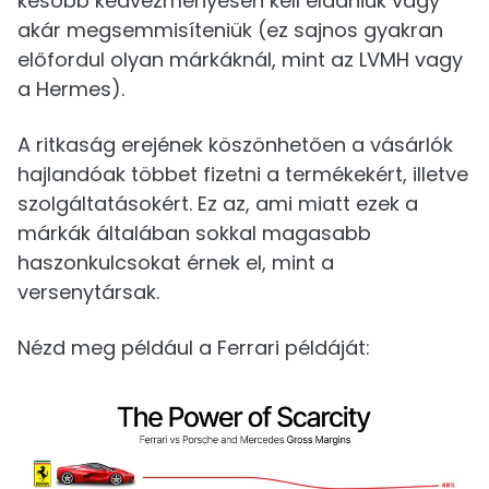
később kedvezményesen kell eladniuk vagy
akár megsemmisíteniük (ez sajnos gyakran
előfordul olyan márkáknál, mint az LVMH vagy
a Hermes).
A ritkaság erejének köszönhetően a vásárlók
hajlandóak többet fizetni a termékekért, illetve
szolgáltatásokért. Ez az, ami miatt ezek a
márkák általában sokkal magasabb
haszonkulcsokat érnek el, mint a
versenytársak.
Nézd meg például a Ferrari példáját: