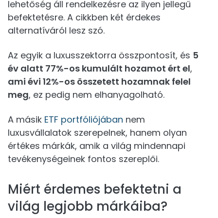
lehetőség áll rendelkezésre az ilyen jellegű
befektetésre. A cikkben két érdekes
alternatíváról lesz szó.
Az egyik a luxusszektorra összpontosít, és
5
év alatt 77%-os kumulált hozamot ért el
,
ami évi 12%-os összetett hozamnak felel
meg
, ez pedig nem elhanyagolható.
A másik
ETF portfóliójában
nem
luxusvállalatok szerepelnek, hanem olyan
értékes márkák, amik a világ mindennapi
tevékenységeinek fontos szereplői.
Miért érdemes befektetni a
világ legjobb márkáiba?