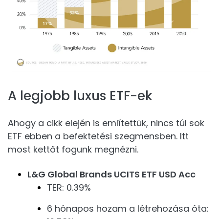
A legjobb luxus ETF-ek
Ahogy a cikk elején is említettük, nincs túl sok
ETF ebben a befektetési szegmensben. Itt
most kettőt fogunk megnézni.
L&G Global Brands UCITS ETF USD Acc
TER: 0.39%
6 hónapos hozam a létrehozása óta: