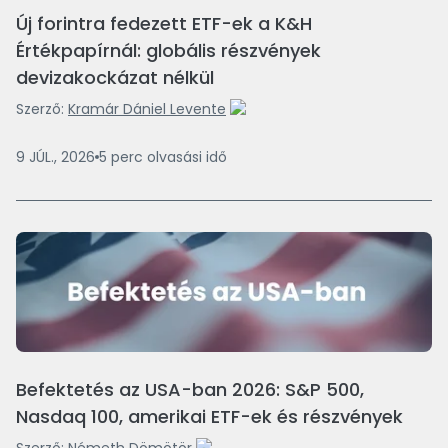
Új forintra fedezett ETF-ek a K&H
Értékpapírnál: globális részvények
devizakockázat nélkül
Szerző:
Kramár Dániel Levente
9 JÚL., 2026
5
perc
olvasási idő
Befektetés az USA-ban 2026: S&P 500,
Nasdaq 100, amerikai ETF-ek és részvények