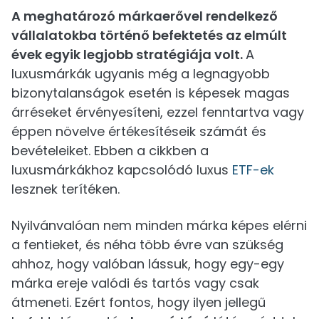
A meghatározó márkaerővel rendelkező
vállalatokba történő befektetés az elmúlt
évek egyik legjobb stratégiája volt.
A
luxusmárkák ugyanis még a legnagyobb
bizonytalanságok esetén is képesek magas
árréseket érvényesíteni, ezzel fenntartva vagy
éppen növelve értékesítéseik számát és
bevételeiket. Ebben a cikkben a
luxusmárkákhoz kapcsolódó luxus
ETF-ek
lesznek terítéken.
Nyilvánvalóan nem minden márka képes elérni
a fentieket, és néha több évre van szükség
ahhoz, hogy valóban lássuk, hogy egy-egy
márka ereje valódi és tartós vagy csak
átmeneti. Ezért fontos, hogy ilyen jellegű