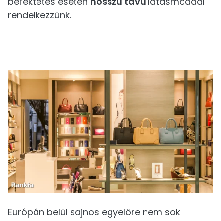
befektetés esetén
hosszú távú
látásmóddal
rendelkezzünk.
320 x 50
Európán belül sajnos egyelőre nem sok