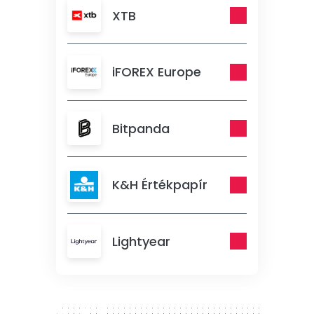
XTB
iFOREX Europe
Bitpanda
K&H Értékpapír
Lightyear
300 x 250