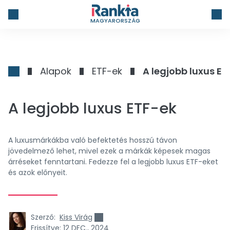
MAGYARORSZÁG
Alapok
ETF-ek
A legjobb luxus ET
A legjobb luxus ETF-ek
A luxusmárkákba való befektetés hosszú távon
jövedelmező lehet, mivel ezek a márkák képesek magas
árréseket fenntartani. Fedezze fel a legjobb luxus ETF-eket
és azok előnyeit.
Szerző:
Kiss Virág
Frissítve:
12 DEC., 2024