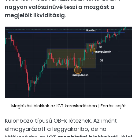
nagyon valószínűvé teszi a mozgást a
megjelölt likviditásig
.
Megbízási blokkok az ICT kereskedésben | Forrás: saját
Különböző típusú OB-k léteznek. Az imént
elmagyarázott a leggyakoribb, de ha