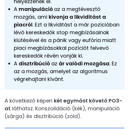
helyezzenek el.
A
manipuláció
az a megtévesztő
mozgás, ami
kivonja a likviditást a
piacról
. Ezt a likviditást a már pozícióban
lévő kereskedők stop megbízásainak
kiütésével és a pánik vagy eufória miatt
piaci megbízásokkal pozíciót felvevő
kereskedők révén vonják ki.
A
disztribúció
az
ár valódi mozgása
. Ez
az a mozgás, amelyet az algoritmus
végrehajtani kívánt.
A következő képen
két egymást követő PO3-
at
láthatsz. Konszolidáció (kék), manipuláció
(sárga) és disztribúció (zöld).