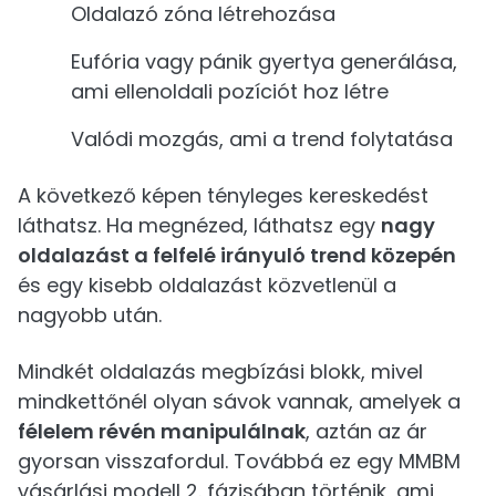
Oldalazó zóna létrehozása
Eufória vagy pánik gyertya generálása,
ami ellenoldali pozíciót hoz létre
Valódi mozgás, ami a trend folytatása
A következő képen tényleges kereskedést
láthatsz. Ha megnézed, láthatsz egy
nagy
oldalazást a felfelé irányuló trend közepén
és egy kisebb oldalazást közvetlenül a
nagyobb után.
Mindkét oldalazás megbízási blokk, mivel
mindkettőnél olyan sávok vannak, amelyek a
félelem révén manipulálnak
, aztán az ár
gyorsan visszafordul. Továbbá ez egy MMBM
vásárlási modell 2. fázisában történik, ami