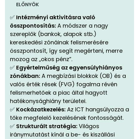
ELŐNYÖK
✅
Intézményi aktivitásra való
összpontosítás:
A módszer a nagy
szereplők (bankok, alapok stb.)
kereskedési zónáinak felismerésére
összpontosít, így segít megérteni, merre
mozog az „okos pénz”.
✅
Egyértelműség az egyensúlyhiányos
zónákban:
A megbízási blokkok (OB) és a
valós érték rések (FVG) fogalma révén
felismerhetőek a piac által hagyott
hatékonysághiány területei.
✅
Kockázatkezelés:
Az ICT hangsúlyozza a
tőke megfelelő kezelésének fontosságát.
✅
Strukturált stratégia:
Világos
iránymutatást kínál a be- és kiszállási