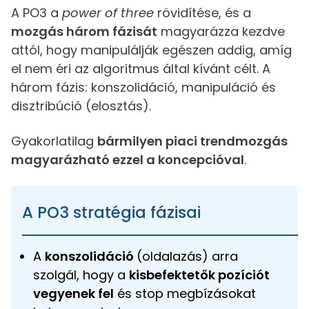
A PO3 a
power of three
rövidítése, és a
mozgás három fázisát
magyarázza kezdve
attól, hogy manipulálják egészen addig, amíg
el nem éri az algoritmus által kívánt célt. A
három fázis: konszolidáció, manipuláció és
disztribúció (elosztás).
Gyakorlatilag
bármilyen piaci trendmozgás
magyarázható ezzel a koncepcióval
.
A PO3 stratégia fázisai
A
konszolidáció
(oldalazás) arra
szolgál, hogy a
kisbefektetők pozíciót
vegyenek fel
és stop megbízásokat