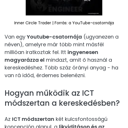
Inner Circle Trader | Forrás: a YouTube-csatornája
Van egy
Youtube-csatornája
(ugyanezen a
néven), amelyre már több mint másfél
millióan iratkoztak fel. Itt
ingyenesen
magyarázza el
mindazt, amit ő használ a
kereskedéshez. Több száz órányi anyag - ha
van rá időd, érdemes belenézni.
Hogyan működik az ICT
módszertan a kereskedésben?
Az
ICT módszertan
két kulcsfontosságú
koncepción alapul, a
likviditáson és az