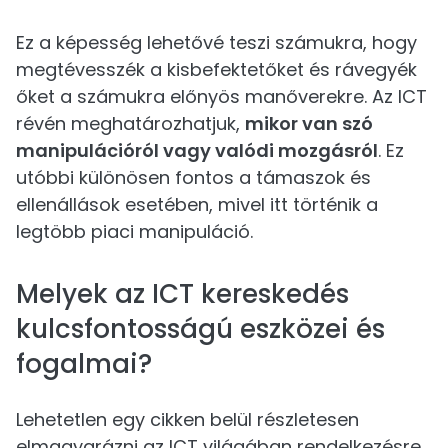
Ez a képesség lehetővé teszi számukra, hogy
megtévesszék a kisbefektetőket és rávegyék
őket a számukra előnyös manőverekre. Az ICT
révén meghatározhatjuk,
mikor van szó
manipulációról vagy valódi mozgásról
. Ez
utóbbi különösen fontos a támaszok és
ellenállások esetében, mivel itt történik a
legtöbb piaci manipuláció.
Melyek az ICT kereskedés
kulcsfontosságú eszközei és
fogalmai?
Lehetetlen egy cikken belül részletesen
elmagyarázni az ICT világában rendelkezésre