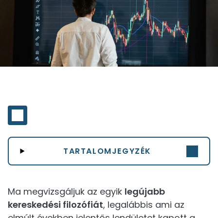
TARTALOMJEGYZÉK
Ma megvizsgáljuk az egyik
legújabb
kereskedési filozófiát
, legalábbis ami az
elmúlt években jelentős lendületet kapott a