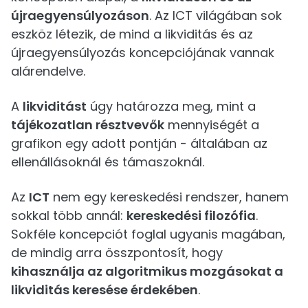
újraegyensúlyozáson
. Az ICT világában sok
eszköz létezik, de mind a likviditás és az
újraegyensúlyozás koncepciójának vannak
alárendelve.
A
likviditást
úgy határozza meg, mint a
tájékozatlan résztvevők
mennyiségét a
grafikon egy adott pontján - általában az
ellenállásoknál és támaszoknál.
Az
ICT
nem egy kereskedési rendszer, hanem
sokkal több annál:
kereskedési filozófia
.
Sokféle koncepciót foglal ugyanis magában,
de mindig arra összpontosít, hogy
kihasználja az algoritmikus mozgásokat a
likviditás keresése érdekében
.