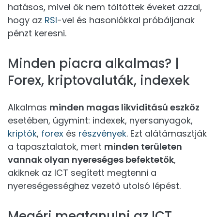
hatásos, mivel ők nem töltöttek éveket azzal,
hogy az
RSI
-vel és hasonlókkal próbáljanak
pénzt keresni.
Minden piacra alkalmas? |
Forex, kriptovaluták, indexek
Alkalmas
minden magas likviditású eszköz
esetében, úgymint: indexek, nyersanyagok,
kriptók
,
forex
és
részvények
. Ezt alátámasztják
a tapasztalatok, mert
minden területen
vannak olyan nyereséges befektetők
,
akiknek az ICT segített megtenni a
nyereségességhez vezető utolsó lépést.
Megéri megtanulni az ICT