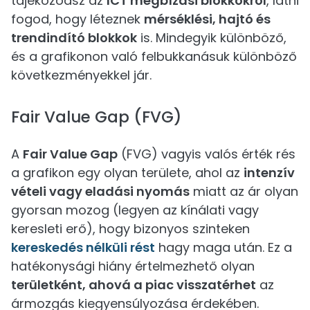
tájékozódsz az
ICT megbízási blokkokról
, látni
fogod, hogy léteznek
mérséklési, hajtó és
trendindító blokkok
is. Mindegyik különböző,
és a grafikonon való felbukkanásuk különböző
következményekkel jár.
Fair Value Gap (FVG)
A
Fair Value Gap
(FVG) vagyis valós érték rés
a grafikon egy olyan területe, ahol az
intenzív
vételi vagy eladási nyomás
miatt az ár olyan
gyorsan mozog (legyen az kínálati vagy
keresleti erő), hogy bizonyos szinteken
kereskedés nélküli rést
hagy maga után. Ez a
hatékonysági hiány értelmezhető olyan
területként, ahová a piac visszatérhet
az
ármozgás kiegyensúlyozása érdekében.