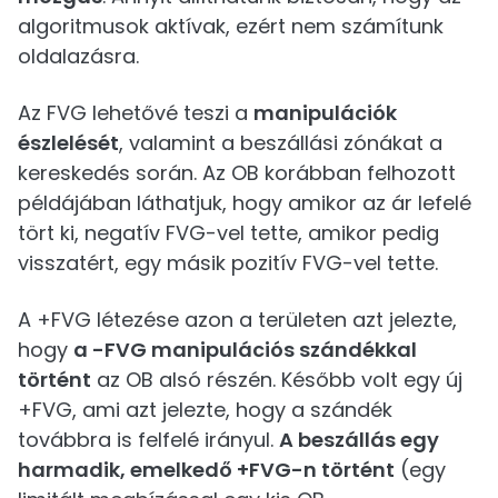
algoritmusok aktívak, ezért nem számítunk
oldalazásra.
Az FVG lehetővé teszi a
manipulációk
észlelését
, valamint a beszállási zónákat a
kereskedés során. Az OB korábban felhozott
példájában láthatjuk, hogy amikor az ár lefelé
tört ki, negatív FVG-vel tette, amikor pedig
visszatért, egy másik pozitív FVG-vel tette.
A +FVG létezése azon a területen azt jelezte,
hogy
a -FVG manipulációs szándékkal
történt
az OB alsó részén. Később volt egy új
+FVG, ami azt jelezte, hogy a szándék
továbbra is felfelé irányul.
A beszállás egy
harmadik, emelkedő +FVG-n történt
(egy