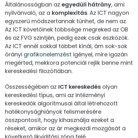
Általánosságban az
egyedüli hátrány
, ami
nyilvánvaló, az a
komplexitás
. Az ICT nagyon
egyszerű módszertannak tűnhet, de nem az.
Az ICT követőinek többsége megreked az OB
és az FVG szintjén, pedig ezek csak eszközök.
Az ICT ennél sokkal többet kínál, ám sok-sok
órányi
grafikonelemzést
igényel, mire igazán
megérted, mekkora potenciál rejlik benne mint
kereskedési filozófiában.
Összességében az
ICT kereskedés
olyan
kereskedési típus, ami az intézményi
kereskedők algoritmusai által létrehozott
hatékonysághiányok felismerésére
összpontosít, hogy kihasználja ezeket a
réseket, amikor az ár megkezdi mozgását a
következő likviditási zóna felé.