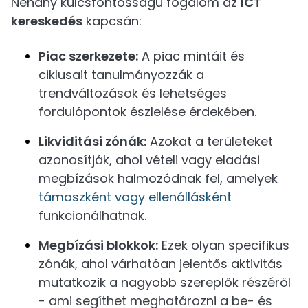
Néhány kulcsfontosságú fogalom az
ICT
kereskedés
kapcsán:
Piac szerkezete:
A piac mintáit és
ciklusait tanulmányozzák a
trendváltozások és lehetséges
fordulópontok észlelése érdekében.
Likviditási zónák:
Azokat a területeket
azonosítják, ahol vételi vagy eladási
megbízások halmozódnak fel, amelyek
támaszként vagy ellenállásként
funkcionálhatnak.
Megbízási blokkok:
Ezek olyan specifikus
zónák, ahol várhatóan jelentős aktivitás
mutatkozik a nagyobb szereplők részéről
- ami segíthet meghatározni a be- és