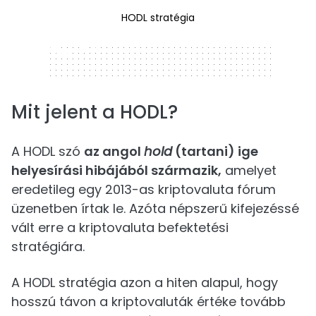
HODL stratégia
320 x 50
Mit jelent a HODL?
A HODL szó
az angol
hold
(tartani) ige
helyesírási hibájából származik,
amelyet
eredetileg egy 2013-as kriptovaluta fórum
üzenetben írtak le. Azóta népszerű kifejezéssé
vált erre a kriptovaluta befektetési
stratégiára.
A HODL stratégia azon a hiten alapul, hogy
hosszú távon a kriptovaluták értéke tovább