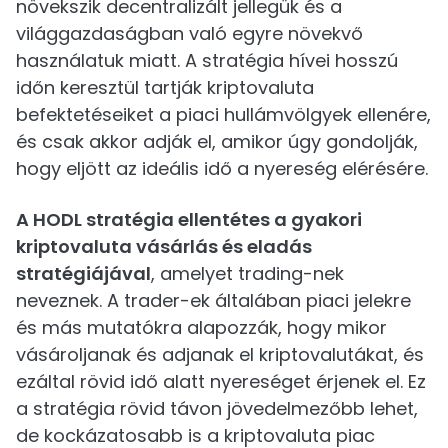
növekszik decentralizált jellegük és a
világgazdaságban való egyre növekvő
használatuk miatt. A stratégia hívei hosszú
időn keresztül tartják kriptovaluta
befektetéseiket a piaci hullámvölgyek ellenére,
és csak akkor adják el, amikor úgy gondolják,
hogy eljött az ideális idő a nyereség elérésére.
A HODL stratégia ellentétes a gyakori
kriptovaluta vásárlás és eladás
stratégiájával
, amelyet trading-nek
neveznek. A trader-ek általában piaci jelekre
és más mutatókra alapozzák, hogy mikor
vásároljanak és adjanak el kriptovalutákat, és
ezáltal rövid idő alatt nyereséget érjenek el. Ez
a stratégia rövid távon jövedelmezőbb lehet,
de kockázatosabb is a kriptovaluta piac