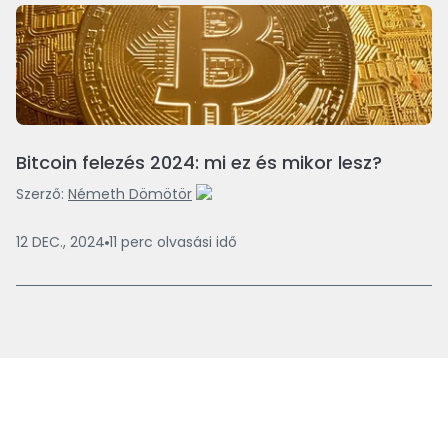
Bitcoin felezés 2024: mi ez és mikor lesz?
Szerző:
Németh Dömötör
12 DEC., 2024
11
perc
olvasási idő