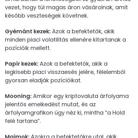
vezet, hogy túl magas áron vásárolnak, amit
később veszteségek követnek.
Gyémánt kezek:
Azok a befektetők, akik
minden piaci volatilitás ellenére kitartanak a
pozícióik mellett.
Papír kezek:
Azok a befektetők, akik a
legkisebb piaci visszaesés jelére, félelemből
gyorsan eladják pozícióikat.
Mooning:
Amikor egy kriptovaluta árfolyama
jelentős emelkedést mutat, és az
árfolyamgrafikon úgy néz ki, mintha “a Hold
felé tartana”.
Majmok:
Azokra a befektetőkre utal, akik