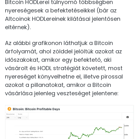
Bitcoin HODLerei túlnyomó többségben
nyereségesek a befektetéseikkel (bár az
Altcoinok HODLereinek kilátásai jelentősen
eltérnek).
Az alábbi grafikonon láthatjuk a Bitcoin
árfolyamát, ahol zölddel jelöltük azokat az
időszakokat, amikor egy befektető, aki
vásárolt és HODL stratégiát követett, most
nyereséget könyvelhetne el, illetve pirossal
azokat a pillanatokat, amikor a Bitcoin
vásárlása jelenleg veszteséget jelentene: