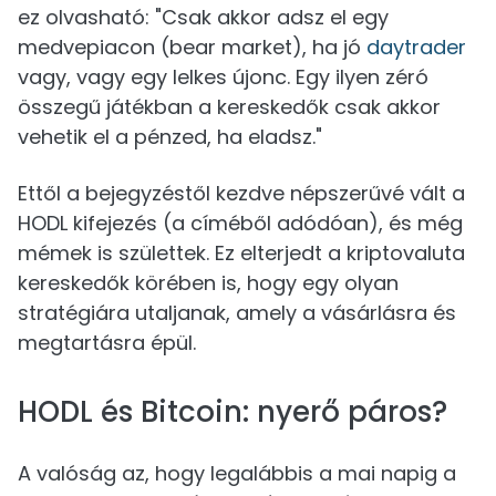
ez olvasható: "Csak akkor adsz el egy
medvepiacon (bear market), ha jó
daytrader
vagy, vagy egy lelkes újonc. Egy ilyen zéró
összegű játékban a kereskedők csak akkor
vehetik el a pénzed, ha eladsz."
Ettől a bejegyzéstől kezdve népszerűvé vált a
HODL kifejezés (a címéből adódóan), és még
mémek is születtek. Ez elterjedt a kriptovaluta
kereskedők körében is, hogy egy olyan
stratégiára utaljanak, amely a vásárlásra és
megtartásra épül.
HODL és Bitcoin: nyerő páros?
A valóság az, hogy legalábbis a mai napig a