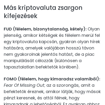
Más kriptovaluta zsargon
kifejezések
FUD (félelem, bizonytalanság, kétely):
Olyan
jelenség, amikor kétségek és félelem merül fel
egy kriptovaluta kapcsán, gyakran olyan hírek
hatására, amelyek valójában hosszú távon
nem gyakorolnak jelentős hatást, de a piac
manipulálását célozzák (különösen a
tapasztalatlan befektetők körében).
FOMO (félelem, hogy kimaradsz valamiből):
Fear Of Missing Out
; az a szorongás, amit a
befektetők éreznek, amikor látják, hogy mások
pénzt keresnek, és attól félnek, hogy
kimaradnak a lehetőségből. Ez gyakran ahhoz