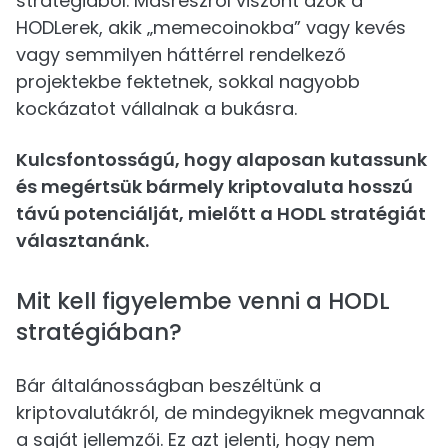
stratégiából. Másrészről viszont azok a
HODLerek, akik „memecoinokba” vagy kevés
vagy semmilyen háttérrel rendelkező
projektekbe fektetnek, sokkal nagyobb
kockázatot vállalnak a bukásra.
Kulcsfontosságú, hogy alaposan kutassunk
és megértsük bármely kriptovaluta hosszú
távú potenciálját, mielőtt a HODL stratégiát
választanánk.
Mit kell figyelembe venni a HODL
stratégiában?
Bár általánosságban beszéltünk a
kriptovalutákról, de mindegyiknek megvannak
a saját jellemzői. Ez azt jelenti, hogy nem