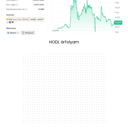
HODL árfolyam
300 x 250