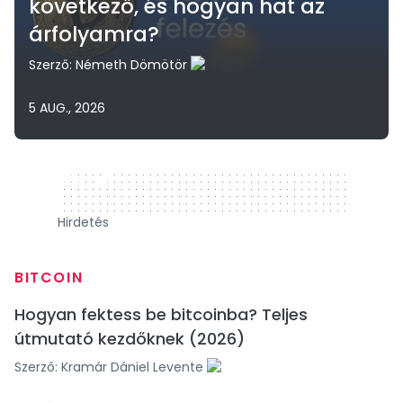
következő, és hogyan hat az
árfolyamra?
Szerző:
Németh Dömötör
5 AUG., 2026
320 x 50
Hirdetés
BITCOIN
Hogyan fektess be bitcoinba? Teljes
útmutató kezdőknek (2026)
Szerző:
Kramár Dániel Levente