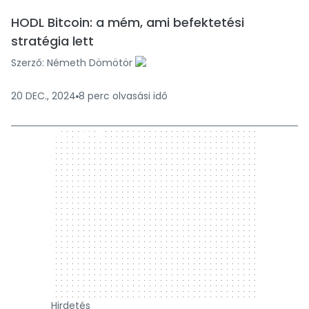
HODL Bitcoin: a mém, ami befektetési
stratégia lett
Szerző:
Németh Dömötör
20 DEC., 2024
8
perc
olvasási idő
300 x 250
Hirdetés