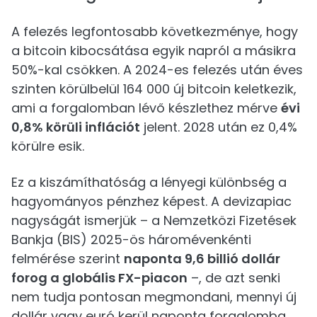
A felezés legfontosabb következménye, hogy
a bitcoin kibocsátása egyik napról a másikra
50%-kal csökken. A 2024-es felezés után éves
szinten körülbelül 164 000 új bitcoin keletkezik,
ami a forgalomban lévő készlethez mérve
évi
0,8% körüli inflációt
jelent. 2028 után ez 0,4%
körülre esik.
Ez a kiszámíthatóság a lényegi különbség a
hagyományos pénzhez képest. A devizapiac
nagyságát ismerjük – a Nemzetközi Fizetések
Bankja (BIS) 2025-ös háromévenkénti
felmérése szerint
naponta 9,6 billió dollár
forog a globális FX-piacon
–, de azt senki
nem tudja pontosan megmondani, mennyi új
dollár vagy euró kerül naponta forgalomba.