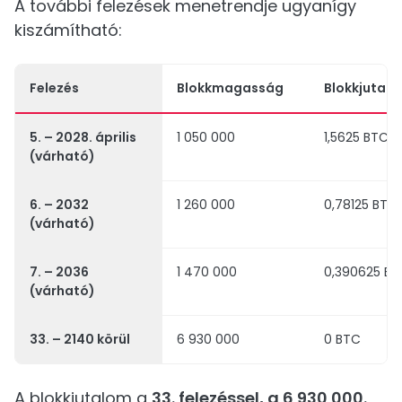
A további felezések menetrendje ugyanígy
kiszámítható:
Felezés
Blokkmagasság
Blokkjutal
5. – 2028. április
1 050 000
1,5625 BTC
(várható)
6. – 2032
1 260 000
0,78125 BTC
(várható)
7. – 2036
1 470 000
0,390625 B
(várható)
33. – 2140 körül
6 930 000
0 BTC
A blokkjutalom a
33. felezéssel, a 6 930 000.