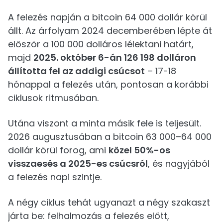
A felezés napján a bitcoin 64 000 dollár körül
állt. Az árfolyam 2024 decemberében lépte át
először a 100 000 dolláros lélektani határt,
majd
2025. október 6-án 126 198 dolláron
állította fel az addigi csúcsot
– 17-18
hónappal a felezés után, pontosan a korábbi
ciklusok ritmusában.
Utána viszont a minta másik fele is teljesült.
2026 augusztusában a bitcoin 63 000–64 000
dollár körül forog, ami
közel 50%-os
visszaesés a 2025-es csúcsról
, és nagyjából
a felezés napi szintje.
A négy ciklus tehát ugyanazt a négy szakaszt
járta be: felhalmozás a felezés előtt,