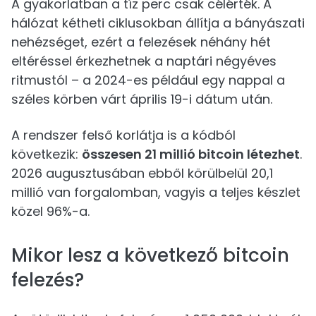
A gyakorlatban a tíz perc csak célérték. A
hálózat kétheti ciklusokban állítja a bányászati
nehézséget, ezért a felezések néhány hét
eltéréssel érkezhetnek a naptári négyéves
ritmustól – a 2024-es például egy nappal a
széles körben várt április 19-i dátum után.
A rendszer felső korlátja is a kódból
következik:
összesen 21 millió bitcoin létezhet
.
2026 augusztusában ebből körülbelül 20,1
millió van forgalomban, vagyis a teljes készlet
közel 96%-a.
Mikor lesz a következő bitcoin
felezés?