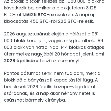
Az ötödik bitcoin felezés az 1 050 000. blokknál
következik be, amikor a blokkjutalom 3,125
BTC-ről
1,5625 BTC-re
csökken. A napi új
kibocsátás 450 BTC-ről 225 BTC-re esik.
2026 augusztusának elején a hálózat a 961
000. blokk körül járt, vagyis még körülbelül 89
000 blokk van hátra. Napi 144 blokkos átlagos
ütemmel ez nagyjából 20 hónapot jelent, ami
2028 áprilisára
teszi az eseményt.
Pontos dátumot senki nem tud adni, mert a
blokkidő a bányászati kapacitástól függ. A
becslések 2028 április közepe-vége körül
szóródnak, és a nap akár néhány hetet is
csúszhat bármelyik irányba.