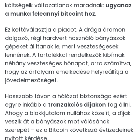
költségeik változatlanok maradnak:
ugyanaz
a munka feleannyi bitcoint hoz
.
Ez kettéválasztja a piacot. A drága áramon
dolgozó, régi hardvert használó bányászok
gépeket állítanak le, mert veszteségesek
lennének. A tartalékkal rendelkezők kibírnak
néhány veszteséges hónapot, arra számítva,
hogy az árfolyam emelkedése helyreállítja a
jövedelmezőséget.
Hosszabb távon a hálózat biztonsága ezért
egyre inkább a
tranzakciós díjakon
fog állni.
Ahogy a blokkjutalom nullához közelít, a díjak
veszik át a bányászok motiválásának
szerepét – ez a Bitcoin következő évtizedeinek
nyitott kérdése.