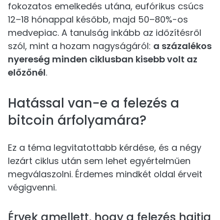
fokozatos emelkedés utána, eufórikus csúcs
12–18 hónappal később, majd 50–80%-os
medvepiac. A tanulság inkább az időzítésről
szól, mint a hozam nagyságáról:
a százalékos
nyereség minden ciklusban kisebb volt az
előzőnél
.
Hatással van-e a felezés a
bitcoin árfolyamára?
Ez a téma legvitatottabb kérdése, és a négy
lezárt ciklus után sem lehet egyértelműen
megválaszolni. Érdemes mindkét oldal érveit
végigvenni.
Érvek amellett, hogy a felezés hajtja