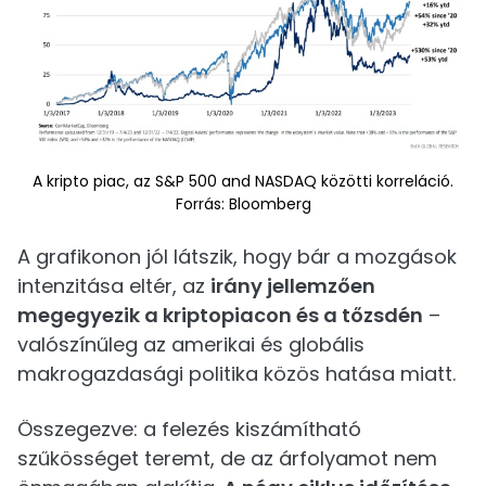
A kripto piac, az S&P 500 and NASDAQ közötti korreláció.
Forrás: Bloomberg
A grafikonon jól látszik, hogy bár a mozgások
intenzitása eltér, az
irány jellemzően
megegyezik a kriptopiacon és a tőzsdén
–
valószínűleg az amerikai és globális
makrogazdasági politika közös hatása miatt.
Összegezve: a felezés kiszámítható
szűkösséget teremt, de az árfolyamot nem