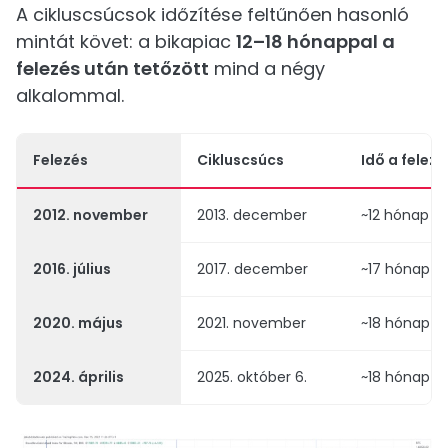
A cikluscsúcsok időzítése feltűnően hasonló
mintát követ: a bikapiac
12–18 hónappal a
felezés után tetőzött
mind a négy
alkalommal.
Felezés
Cikluscsúcs
Idő a felez
2012. november
2013. december
~12 hónap
2016. július
2017. december
~17 hónap
2020. május
2021. november
~18 hónap
2024. április
2025. október 6.
~18 hónap