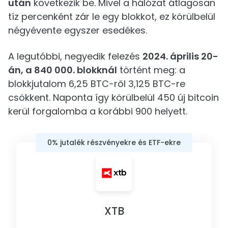
után
következik be. Mivel a hálózat átlagosan
tíz percenként zár le egy blokkot, ez körülbelül
négyévente egyszer esedékes.
A legutóbbi, negyedik felezés
2024. április 20-
án, a 840 000. blokknál
történt meg: a
blokkjutalom 6,25 BTC-ről 3,125 BTC-re
csökkent. Naponta így körülbelül 450 új bitcoin
kerül forgalomba a korábbi 900 helyett.
0% jutalék részvényekre és ETF-ekre
XTB