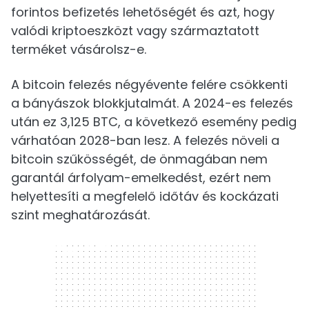
forintos befizetés lehetőségét és azt, hogy
valódi kriptoeszközt vagy származtatott
terméket vásárolsz-e.
A bitcoin felezés négyévente felére csökkenti
a bányászok blokkjutalmát. A 2024-es felezés
után ez 3,125 BTC, a következő esemény pedig
várhatóan 2028-ban lesz. A felezés növeli a
bitcoin szűkösségét, de önmagában nem
garantál árfolyam-emelkedést, ezért nem
helyettesíti a megfelelő időtáv és kockázati
szint meghatározását.
300 x 250