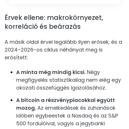
Érvek ellene: makrokörnyezet,
korreláció és beárazás
A másik oldal érvei legalább ilyen erősek, és a
2024–2026-os ciklus néhányat meg is
erősített:
A minta még mindig kicsi.
Négy
megfigyelés statisztikailag nem elég egy
okozati összefüggés igazolásához.
A bitcoin a részvénypiacokkal együtt
mozog.
Az emelkedések és zuhanások
időben egybeestek a Nasdaq és az S&P
500 fordulóival, vagyis a jegybanki