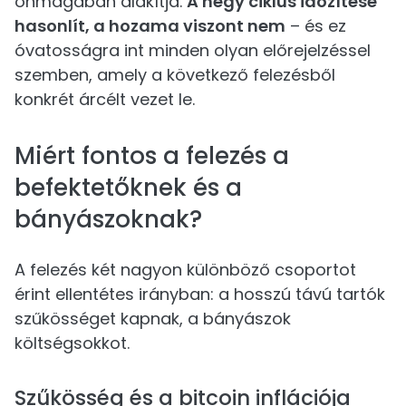
önmagában alakítja.
A négy ciklus időzítése
hasonlít, a hozama viszont nem
– és ez
óvatosságra int minden olyan előrejelzéssel
szemben, amely a következő felezésből
konkrét árcélt vezet le.
Miért fontos a felezés a
befektetőknek és a
bányászoknak?
A felezés két nagyon különböző csoportot
érint ellentétes irányban: a hosszú távú tartók
szűkösséget kapnak, a bányászok
költségsokkot.
Szűkösség és a bitcoin inflációja