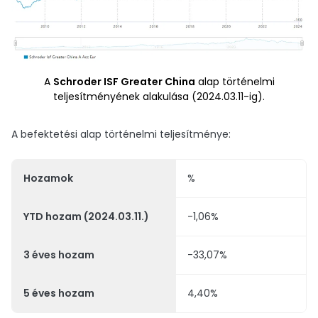
A
Schroder ISF Greater China
alap történelmi
teljesítményének alakulása (2024.03.11-ig).
A befektetési alap történelmi teljesítménye:
Hozamok
%
YTD hozam (2024.03.11.)
-1,06%
3 éves hozam
-33,07%
5 éves hozam
4,40%