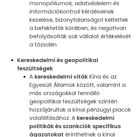
monopóliumok, adatvédelem és
információkontroll
kérdéseinek
kezelése, bizonytalanságot keltettek
a befektetők körében, és negatívan
befolyásolták sok vállalat értékelését
a tőzsdén.
Kereskedelmi és geopolitikai
feszültségek
A
kereskedelmi viták
Kína és az
Egyesült Államok között, valamint a
más országokkal fennálló
geopolitikai feszültségek szintén
hozzájárultak a kínai pénzügyi piacok
volatilitásához. A
kereskedelmi
politikák és szankciók
specifikus
ágazatokat
érinthetnek a kínai