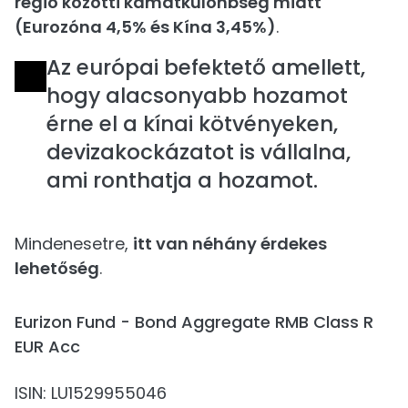
régió közötti kamatkülönbség miatt
(Eurozóna 4,5% és Kína 3,45%)
.
Az európai befektető amellett,
hogy alacsonyabb hozamot
érne el a kínai kötvényeken,
devizakockázatot is vállalna,
ami ronthatja a hozamot.
Mindenesetre,
itt van néhány érdekes
lehetőség
.
Eurizon Fund - Bond Aggregate RMB Class R
EUR Acc
ISIN: LU1529955046