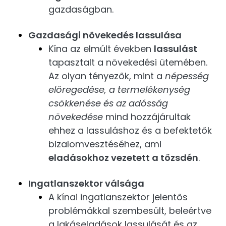
gazdaságban.
Gazdasági növekedés lassulása
Kína az elmúlt években
lassulást
tapasztalt a növekedési ütemében.
Az olyan tényezők, mint a
népesség
elöregedése, a termelékenység
csökkenése és az adósság
növekedése
mind hozzájárultak
ehhez a lassuláshoz és a befektetők
bizalomvesztéséhez, ami
eladásokhoz vezetett a tőzsdén
.
Ingatlanszektor válsága
A kínai ingatlanszektor jelentős
problémákkal szembesült, beleértve
a lakáseladások lassulását és az