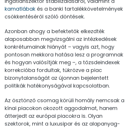
ingatlanszektor stabilizálásáról, valamint a
kamatlábak
és a banki tartalékkövetelmények
csökkentéséről szóló döntések.
Azonban ahogy a befektetők elkezdték
alaposabban megvizsgálni az intézkedések
konkrétumainak hiányát – vagyis azt, hogy
pontosan mekkora hatása lesz a programnak
és hogyan valósítják meg –, a tőzsdeindexek
korrekcióba fordultak, tükrözve a piac
bizonytalanságát az újonnan bejelentett
politikák hatékonyságával kapcsolatban.
Az ösztönző csomag körüli homály nemcsak a
kínai piacokon okozott aggodalmat, hanem
átterjedt az európai piacokra is. Olyan
szektorok, mint a luxusipar és az alapanyag-