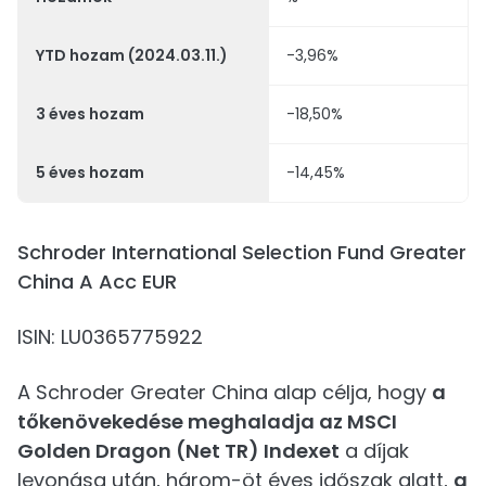
YTD hozam (2024.03.11.)
-3,96%
3 éves hozam
-18,50%
5 éves hozam
-14,45%
Schroder International Selection Fund Greater
China A Acc EUR
ISIN: LU0365775922
A Schroder Greater China alap célja, hogy
a
tőkenövekedése meghaladja az MSCI
Golden Dragon (Net TR) Indexet
a díjak
levonása után, három-öt éves időszak alatt,
a