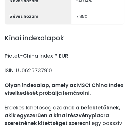
3 éves hozam
-40,14%
5 éves hozam
7,85%
Kínai indexalapok
Pictet-China Index P EUR
ISIN: LU0625737910
Olyan indexalap, amely az MSCI China Index
viselkedését próbálja lemásolni.
Érdekes lehetőség azoknak a
befektetőknek,
akik egyszerűen a kínai részvénypiacra
szeretnének kitettséget szerezni
egy passzív