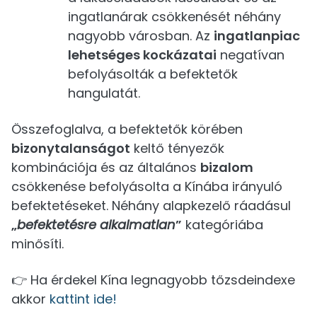
ingatlanárak csökkenését néhány
nagyobb városban. Az
ingatlanpiac
lehetséges kockázatai
negatívan
befolyásolták a befektetők
hangulatát.
Összefoglalva, a befektetők körében
bizonytalanságot
keltő tényezők
kombinációja és az általános
bizalom
csökkenése befolyásolta a Kínába irányuló
befektetéseket. Néhány alapkezelő ráadásul
„
befektetésre alkalmatlan
”
kategóriába
minősíti.
👉 Ha érdekel Kína legnagyobb tőzsdeindexe
akkor
kattint ide!