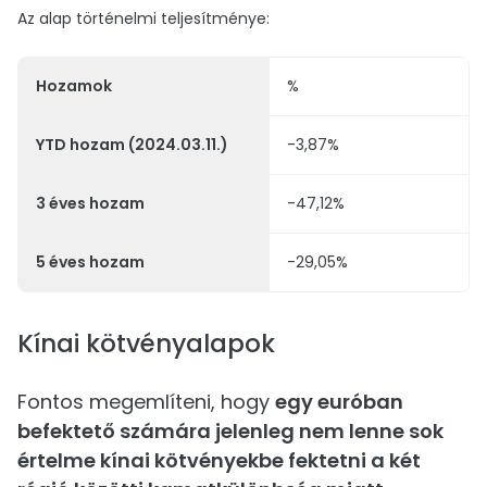
Az alap történelmi teljesítménye:
Hozamok
%
YTD hozam (2024.03.11.)
-3,87%
3 éves hozam
-47,12%
5 éves hozam
-29,05%
Kínai kötvényalapok
Fontos megemlíteni, hogy
egy euróban
befektető számára jelenleg nem lenne sok
értelme kínai kötvényekbe fektetni a két