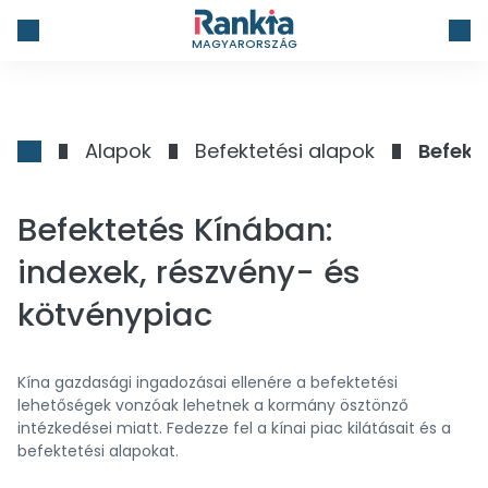
MAGYARORSZÁG
Alapok
Befektetési alapok
Befekt
Befektetés Kínában:
indexek, részvény- és
kötvénypiac
Kína gazdasági ingadozásai ellenére a befektetési
lehetőségek vonzóak lehetnek a kormány ösztönző
intézkedései miatt. Fedezze fel a kínai piac kilátásait és a
befektetési alapokat.