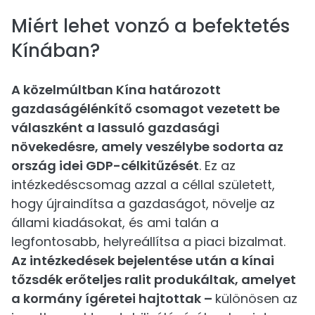
Miért lehet vonzó a befektetés
Kínában?
A közelmúltban Kína határozott
gazdaságélénkítő csomagot vezetett be
válaszként a lassuló gazdasági
növekedésre, amely veszélybe sodorta az
ország idei GDP-célkitűzését
. Ez az
intézkedéscsomag azzal a céllal született,
hogy újraindítsa a gazdaságot, növelje az
állami kiadásokat, és ami talán a
legfontosabb, helyreállítsa a piaci bizalmat.
Az intézkedések bejelentése után a kínai
tőzsdék erőteljes ralit produkáltak, amelyet
a kormány ígéretei hajtottak –
különösen az