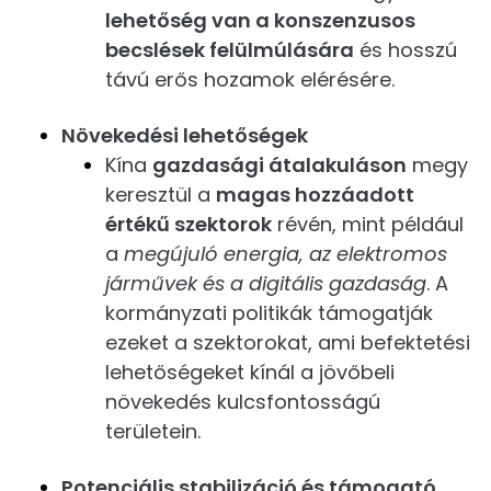
lehetőség van a konszenzusos
becslések felülmúlására
és hosszú
távú erős hozamok elérésére.
Növekedési lehetőségek
Kína
gazdasági átalakuláson
megy
keresztül a
magas hozzáadott
értékű szektorok
révén, mint például
a
megújuló energia, az elektromos
járművek és a digitális gazdaság
. A
kormányzati politikák támogatják
ezeket a szektorokat, ami befektetési
lehetőségeket kínál a jövőbeli
növekedés kulcsfontosságú
területein.
Potenciális stabilizáció és támogató