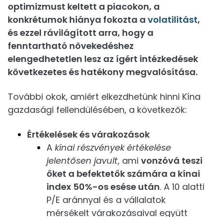
optimizmust keltett a piacokon, a
konkrétumok hiánya fokozta a
volatilitást
,
és ezzel rávilágított arra, hogy a
fenntartható növekedéshez
elengedhetetlen lesz az ígért intézkedések
következetes és hatékony megvalósítása.
További okok, amiért elkezdhetünk hinni Kína
gazdasági fellendülésében, a következők:
Értékelések és várakozások
A
kínai részvények értékelése
jelentősen javult
, ami
vonzóvá teszi
őket a befektetők számára a kínai
index 50%-os esése után
. A 10 alatti
P/E aránnyal és a vállalatok
mérsékelt várakozásaival együtt