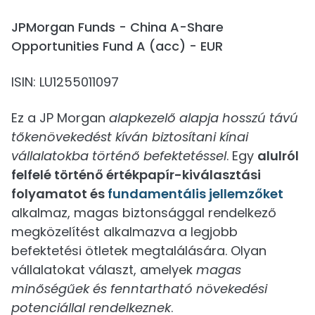
JPMorgan Funds - China A-Share
Opportunities Fund A (acc) - EUR
ISIN: LU1255011097
Ez a JP Morgan
alapkezelő alapja hosszú távú
tőkenövekedést kíván biztosítani kínai
vállalatokba történő befektetéssel
. Egy
alulról
felfelé történő értékpapír-kiválasztási
folyamatot és
fundamentális jellemzőket
alkalmaz, magas biztonsággal rendelkező
megközelítést alkalmazva a legjobb
befektetési ötletek megtalálására. Olyan
vállalatokat választ, amelyek
magas
minőségűek és fenntartható növekedési
potenciállal rendelkeznek
.