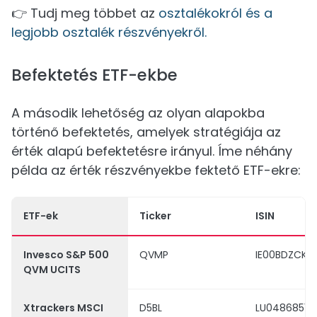
👉 Tudj meg többet az
osztalékokról és a
legjobb osztalék részvényekről.
Befektetés ETF-ekbe
A második lehetőség az olyan alapokba
történő befektetés, amelyek stratégiája az
érték alapú befektetésre irányul. Íme néhány
példa az érték részvényekbe fektető ETF-ekre:
ETF-ek
Ticker
ISIN
Invesco S&P 500
QVMP
IE00BDZCKK1
QVM UCITS
Xtrackers MSCI
D5BL
LU04868510