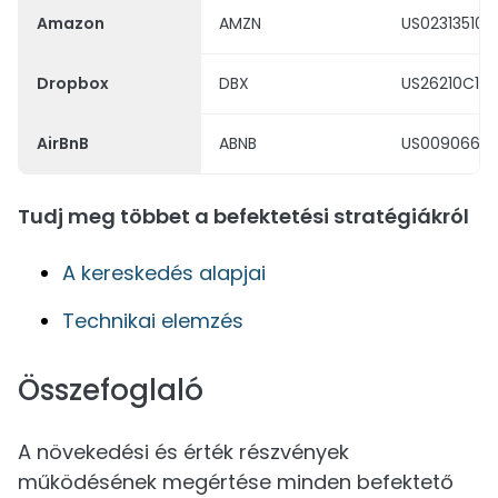
Amazon
AMZN
US023135106
Dropbox
DBX
US26210C10
AirBnB
ABNB
US00906610
Tudj meg többet a befektetési stratégiákról
A kereskedés alapjai
Technikai elemzés
Összefoglaló
A növekedési és érték részvények
működésének megértése minden befektető