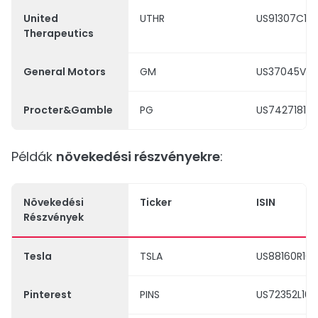
United
UTHR
US91307C10
Therapeutics
General Motors
GM
US37045V10
Procter&Gamble
PG
US742718109
Példák
növekedési részvényekre
:
Növekedési
Ticker
ISIN
Részvények
Tesla
TSLA
US88160R101
Pinterest
PINS
US72352L106