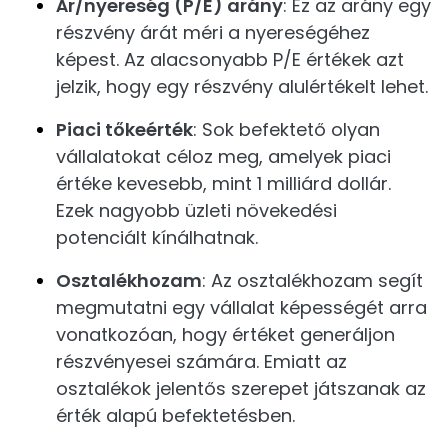
Ár/nyereség (P/E) arány
: Ez az arány egy
részvény árát méri a nyereségéhez
képest. Az alacsonyabb P/E értékek azt
jelzik, hogy egy részvény alulértékelt lehet.
Piaci tőkeérték
: Sok befektető olyan
vállalatokat céloz meg, amelyek piaci
értéke kevesebb, mint 1 milliárd dollár.
Ezek nagyobb üzleti növekedési
potenciált kínálhatnak.
Osztalékhozam
: Az osztalékhozam segít
megmutatni egy vállalat képességét arra
vonatkozóan, hogy értéket generáljon
részvényesei számára. Emiatt az
osztalékok jelentős szerepet játszanak az
érték alapú befektetésben.