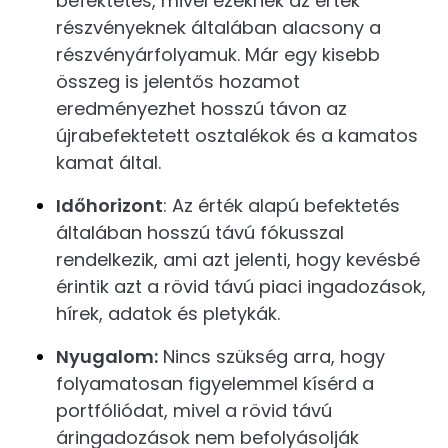
befektetés, mivel ezeknek az érték
részvényeknek általában alacsony a
részvényárfolyamuk. Már egy kisebb
összeg is jelentős hozamot
eredményezhet hosszú távon az
újrabefektetett osztalékok és a kamatos
kamat által.
Időhorizont
: Az érték alapú befektetés
általában hosszú távú fókusszal
rendelkezik, ami azt jelenti, hogy kevésbé
érintik azt a rövid távú piaci ingadozások,
hírek, adatok és pletykák.
Nyugalom:
Nincs szükség arra, hogy
folyamatosan figyelemmel kísérd a
portfóliódat, mivel a rövid távú
áringadozások nem befolyásolják