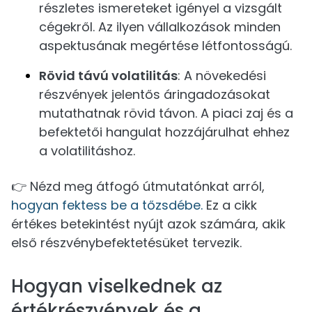
részletes ismereteket igényel a vizsgált
cégekről. Az ilyen vállalkozások minden
aspektusának megértése létfontosságú.
Rövid távú volatilitás
: A növekedési
részvények jelentős áringadozásokat
mutathatnak rövid távon. A piaci zaj és a
befektetői hangulat hozzájárulhat ehhez
a volatilitáshoz.
👉 Nézd meg átfogó útmutatónkat arról,
hogyan fektess be a tőzsdébe.
Ez a cikk
értékes betekintést nyújt azok számára, akik
első részvénybefektetésüket tervezik.
Hogyan viselkednek az
értékrészvények és a