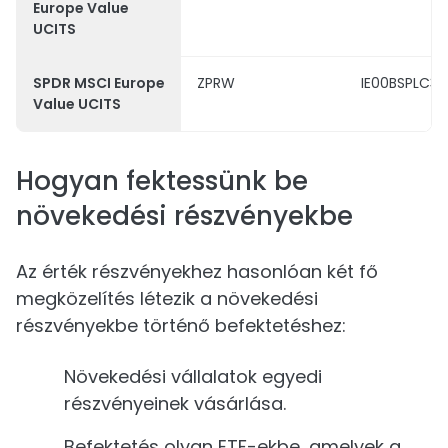
Europe Value
UCITS
SPDR MSCI Europe
ZPRW
IE00BSPLC3
Value UCITS
Hogyan fektessünk be
növekedési részvényekbe
Az érték részvényekhez hasonlóan két fő
megközelítés létezik a növekedési
részvényekbe történő befektetéshez:
Növekedési vállalatok egyedi
részvényeinek vásárlása.
Befektetés olyan ETF-ekbe, amelyek a