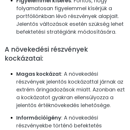
Figyelemmel kísérés
: Fontos, hogy
folyamatosan figyelemmel kísérjük a
portfóliónkban lévő részvények alapjait.
Jelentős változások esetén szükség lehet
befektetési stratégiánk módosítására.
A növekedési részvények
kockázatai:
Magas kockázat
: A növekedési
részvények jelentős kockázattal járnak az
extrém áringadozások miatt. Azonban ezt
a kockázatot gyakran ellensúlyozza a
jelentős értéknövekedés lehetősége.
Információigény
: A növekedési
részvényekbe történő befektetés