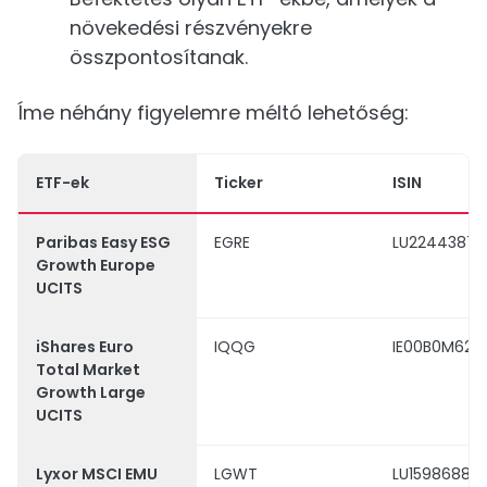
növekedési részvényekre
összpontosítanak.
Íme néhány figyelemre méltó lehetőség:
ETF-ek
Ticker
ISIN
Paribas Easy ESG
EGRE
LU22443878
Growth Europe
UCITS
iShares Euro
IQQG
IE00B0M62V
Total Market
Growth Large
UCITS
Lyxor MSCI EMU
LGWT
LU159868818