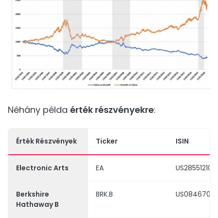
Néhány példa
érték részvényekre
:
Érték Részvények
Ticker
ISIN
Electronic Arts
EA
US285512109
Berkshire
BRK.B
US0846707
Hathaway B