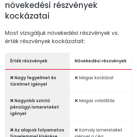
növekedési részvények
kockázatai
Most vizsgáljuk növekedési részvények vs.
érték részvények kockázatait:
Érték részvények
Növekedési részvények
❌ Nagy fegyelmet és
❌ Magas kockázat
türelmet igényel
❌ Nagyobb szintű
❌ Magas volatilitás
pénzügyi ismereteket
igényel
❌ Az alapok folyamatos
❌ Komoly ismereteket
figyelemmel kísérése
igényel a cég