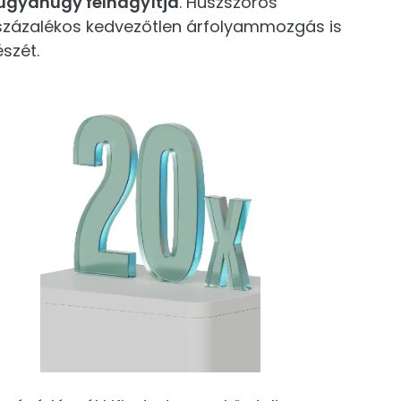
 ugyanúgy felnagyítja
. Húszszoros
 százalékos kedvezőtlen árfolyammozgás is
szét.