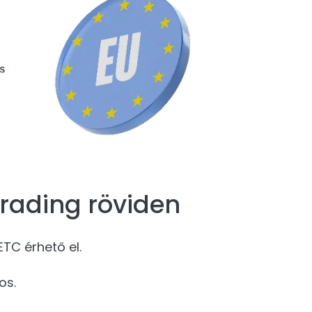
rading röviden
TC érhető el.
os.