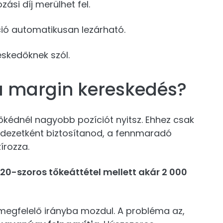
zási díj merülhet fel.
ció automatikusan lezárható.
eskedőknek szól.
 margin kereskedés?
őkédnél nagyobb pozíciót nyitsz. Ehhez csak
fedezetként biztosítanod, a fennmaradó
írozza.
 20-szoros tőkeáttétel mellett akár 2 000
 megfelelő irányba mozdul. A probléma az,