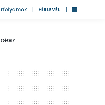
Árfolyamok
HÍRLEVÉL
ttétel?
300 x 600