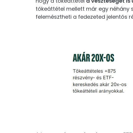
hogy a tőkeáttétel
a veszteséget is
tőkeáttétel mellett már egy néhány
felemésztheti a fedezeted jelentős ré