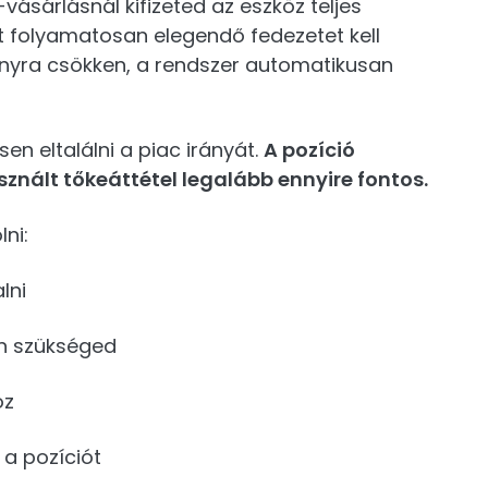
sárlásnál kifizeted az eszköz teljes
nt folyamatosan elegendő fedezetet kell
sonyra csökken, a rendszer automatikusan
en eltalálni a piac irányát.
A pozíció
sznált tőkeáttétel legalább ennyire fontos.
ni:
lni
an szükséged
öz
 a pozíciót