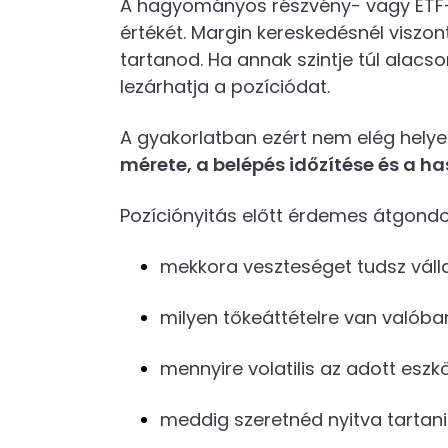
A hagyományos részvény- vagy ETF-vá
értékét. Margin kereskedésnél viszo
tartanod. Ha annak szintje túl alac
lezárhatja a pozíciódat.
A gyakorlatban ezért nem elég helyes
mérete, a belépés időzítése és a ha
Pozíciónyitás előtt érdemes átgondol
mekkora veszteséget tudsz válla
milyen tőkeáttételre van valób
mennyire volatilis az adott eszk
meddig szeretnéd nyitva tartani