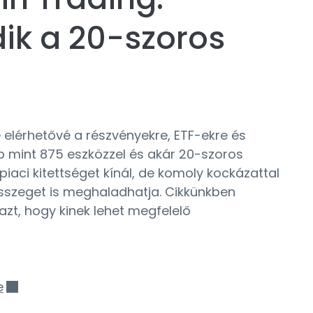
k a 20-szoros
 elérhetővé a részvényekre, ETF-ekre és
b mint 875 eszközzel és akár 20-szoros
 piaci kitettséget kínál, de komoly kockázattal
összeget is meghaladhatja. Cikkünkben
azt, hogy kinek lehet megfelelő
e