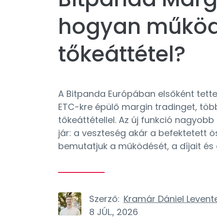
hogyan működi
tőkeáttétel?
A Bitpanda Európában elsőként tette
ETC-kre épülő margin tradinget, töb
tőkeáttétellel. Az új funkció nagyobb
jár: a veszteség akár a befektetett 
bemutatjuk a működését, a díjait és 
Szerző:
Kramár Dániel Levent
8 JÚL., 2026