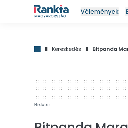
Vélemények
MAGYARORSZÁG
Kereskedés
Bitpanda Mar
728 x 90
Hirdetés
Bitpanda Margi