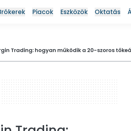
Brókerek
Piacok
Eszközök
Oktatás
gin Trading: hogyan működik a 20-szoros tőkeá
n Trading: