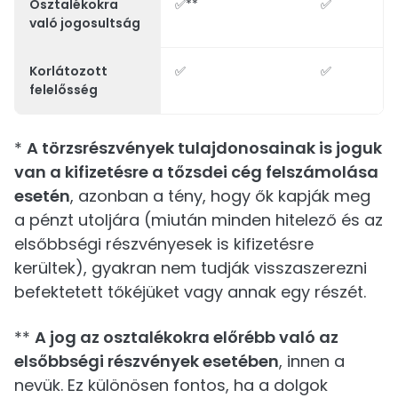
Osztalékokra
✅**
✅
való jogosultság
Korlátozott
✅
✅
felelősség
*
A törzsrészvények tulajdonosainak is joguk
van a kifizetésre a tőzsdei cég felszámolása
esetén
, azonban a tény, hogy ők kapják meg
a pénzt utoljára (miután minden hitelező és az
elsőbbségi részvényesek is kifizetésre
kerültek), gyakran nem tudják visszaszerezni
befektetett tőkéjüket vagy annak egy részét.
**
A jog az osztalékokra előrébb való az
elsőbbségi részvények esetében
, innen a
nevük. Ez különösen fontos, ha a dolgok