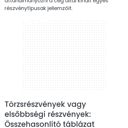
áttanulmányozni a cég által kínált egyes
részvénytípusak jellemzőit.
300 x 250
Törzsrészvények vagy
elsőbbségi részvények:
Összehasonlító táblázat