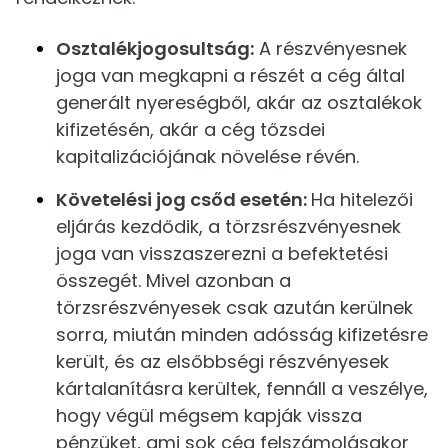
Osztalékjogosultság:
A részvényesnek
joga van megkapni a részét a cég által
generált nyereségből, akár az osztalékok
kifizetésén, akár a cég tőzsdei
kapitalizációjának növelése révén.
Követelési jog csőd esetén:
Ha hitelezői
eljárás kezdődik, a törzsrészvényesnek
joga van visszaszerezni a befektetési
összegét. Mivel azonban a
törzsrészvényesek csak azután kerülnek
sorra, miután minden adósság kifizetésre
került, és az elsőbbségi részvényesek
kártalanításra kerültek, fennáll a veszélye,
hogy végül mégsem kapják vissza
pénzüket, ami sok cég felszámolásakor