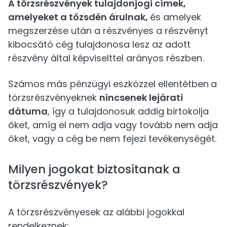
A törzsrészvények tulajdonjogi címek,
amelyeket a tőzsdén árulnak,
és amelyek
megszerzése után a részvényes a részvényt
kibocsátó cég tulajdonosa lesz az adott
részvény által képviselttel arányos részben.
Számos más pénzügyi eszközzel ellentétben
a
törzsrészvényeknek
nincsenek lejárati
dátuma
, így a tulajdonosuk addig birtokolja
őket, amíg el nem adja vagy tovább nem adja
őket, vagy a cég be nem fejezi tevékenységét.
Milyen jogokat biztosítanak a
törzsrészvények?
A törzsrészvényesek az alábbi jogokkal
rendelkeznek: