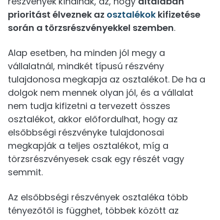
részvények
kínálnak, az, hogy
általában
prioritást élveznek az
osztalékok
kifizetése
során a törzsrészvényekkel szemben
.
Alap esetben, ha minden jól megy a
vállalatnál, mindkét típusú részvény
tulajdonosa megkapja az osztalékot. De ha a
dolgok nem mennek olyan jól, és a vállalat
nem tudja kifizetni a tervezett összes
osztalékot, akkor előfordulhat, hogy az
elsőbbségi részvényke tulajdonosai
megkapják a teljes osztalékot, míg a
törzsrészvényesek csak egy részét vagy
semmit.
Az elsőbbségi részvények osztaléka több
tényezőtől is függhet, többek között az