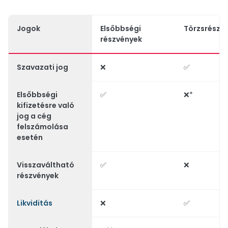
Jogok
Elsőbbségi
Törzsrészv
részvények
Szavazati jog
❌
✅
Elsőbbségi
✅
❌*
kifizetésre való
jog a cég
felszámolása
esetén
Visszaváltható
✅
❌
részvények
Likviditás
❌
✅