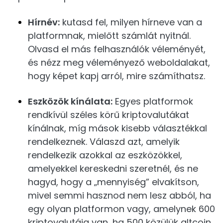
Hírnév:
kutasd fel, milyen hírneve van a
platformnak, mielőtt számlát nyitnál.
Olvasd el más felhasználók véleményét,
és nézz meg véleményező weboldalakat,
hogy képet kapj arról, mire számíthatsz.
Eszközök kínálata:
Egyes platformok
rendkívül széles körű kriptovalutákat
kínálnak, míg mások kisebb választékkal
rendelkeznek. Válaszd azt, amelyik
rendelkezik azokkal az eszközökkel,
amelyekkel kereskedni szeretnél, és ne
hagyd, hogy a „mennyiség” elvakítson,
mivel semmi hasznod nem lesz abból, ha
egy olyan platformon vagy, amelynek 600
kriptovalutája van, ha 500 közülük altcoin