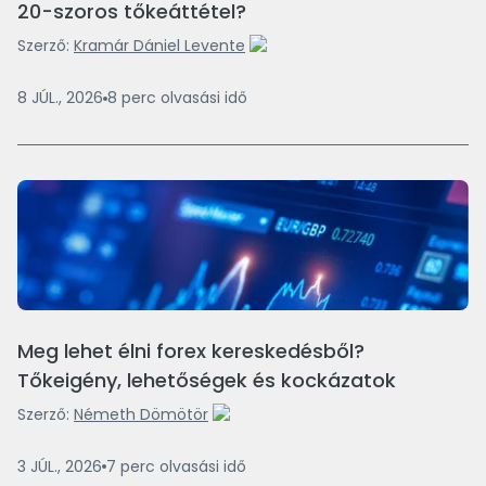
20-szoros tőkeáttétel?
Szerző:
Kramár Dániel Levente
8 JÚL., 2026
8
perc
olvasási idő
Meg lehet élni forex kereskedésből?
Tőkeigény, lehetőségek és kockázatok
Szerző:
Németh Dömötör
3 JÚL., 2026
7
perc
olvasási idő