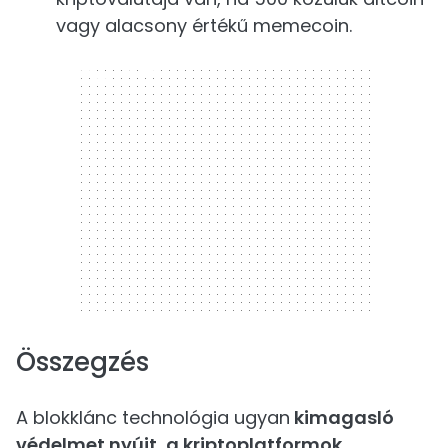
vagy alacsony értékű memecoin.
300 x 250
Összegzés
A blokklánc technológia ugyan
kimagasló
védelmet nyújt, a kriptoplatformok