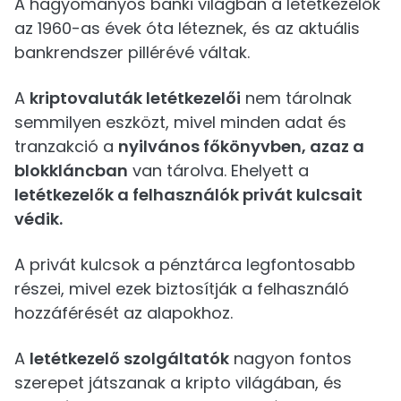
A hagyományos banki világban a letétkezelők
az 1960-as évek óta léteznek, és az aktuális
bankrendszer pillérévé váltak.
A
kriptovaluták letétkezelői
nem tárolnak
semmilyen eszközt, mivel minden adat és
tranzakció a
nyilvános főkönyvben, azaz a
blokkláncban
van tárolva. Ehelyett a
letétkezelők a felhasználók privát kulcsait
védik.
A privát kulcsok a pénztárca legfontosabb
részei, mivel ezek biztosítják a felhasználó
hozzáférését az alapokhoz.
A
letétkezelő szolgáltatók
nagyon fontos
szerepet játszanak a kripto világában, és