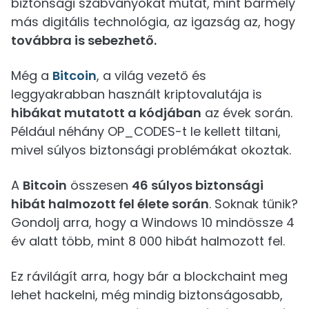
biztonsági szabványokat mutat, mint bármely
más digitális technológia, az igazság az, hogy
továbbra is sebezhető.
Még a
Bitcoin
, a világ vezető és
leggyakrabban használt kriptovalutája is
hibákat mutatott a kódjában
az évek során.
Például néhány OP_CODES-t le kellett tiltani,
mivel súlyos biztonsági problémákat okoztak.
A
Bitcoin
összesen
46 súlyos biztonsági
hibát halmozott fel élete során
. Soknak tűnik?
Gondolj arra, hogy a Windows 10 mindössze 4
év alatt több, mint 8 000 hibát halmozott fel.
Ez rávilágít arra, hogy bár a blockchaint meg
lehet hackelni, még mindig biztonságosabb,