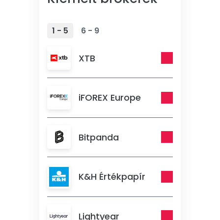
1 - 5
6 - 9
XTB
iFOREX Europe
Bitpanda
K&H Értékpapír
Lightyear