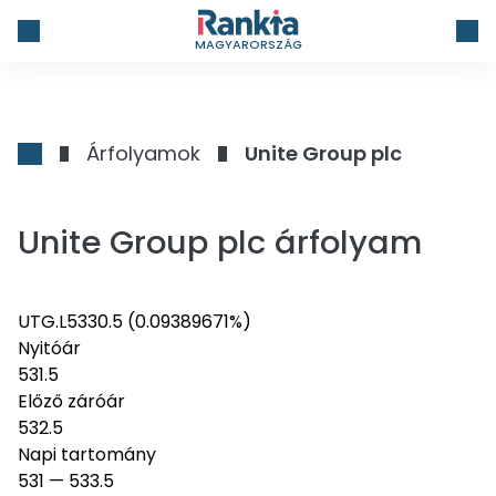
MAGYARORSZÁG
Árfolyamok
Unite Group plc
Unite Group plc árfolyam
UTG.L
533
0.5
(0.09389671%)
Nyitóár
531.5
Előző záróár
532.5
Napi tartomány
531
—
533.5