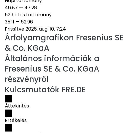
Napi tartomány
46.87
—
47.28
52 hetes tartomány
35.11
—
52.96
Frissítve 2026. aug. 10. 7:24
Árfolyamgrafikon
Fresenius SE
& Co. KGaA
Általános információk a
Fresenius SE & Co. KGaA
részvényről
Kulcsmutatók FRE.DE
Áttekintés
Értékelés