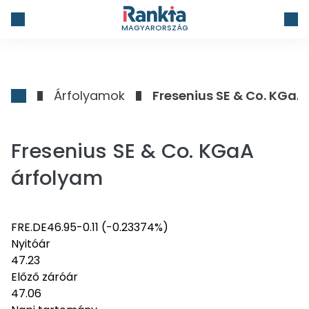
MAGYARORSZÁG
Árfolyamok
Fresenius SE & Co. KGaA
Fresenius SE & Co. KGaA
árfolyam
FRE.DE
46.95
-0.11
(-0.23374%)
Nyitóár
47.23
Előző záróár
47.06