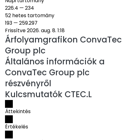
Napi tartomány
226.4
—
234
52 hetes tartomány
193
—
259.297
Frissítve 2026. aug. 8. 1:18
Árfolyamgrafikon
ConvaTec
Group plc
Általános információk a
ConvaTec Group plc
részvényről
Kulcsmutatók CTEC.L
Áttekintés
Értékelés