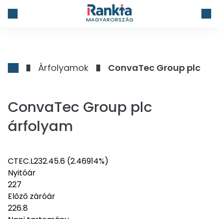
MAGYARORSZÁG
Árfolyamok
ConvaTec Group plc
ConvaTec Group plc
árfolyam
CTEC.L
232.4
5.6
(2.46914%)
Nyitóár
227
Előző záróár
226.8