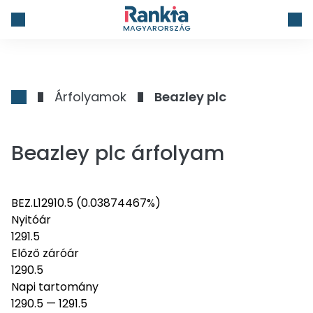
MAGYARORSZÁG
Árfolyamok
Beazley plc
Beazley plc árfolyam
BEZ.L
1291
0.5
(0.03874467%)
Nyitóár
1291.5
Előző záróár
1290.5
Napi tartomány
1290.5
—
1291.5