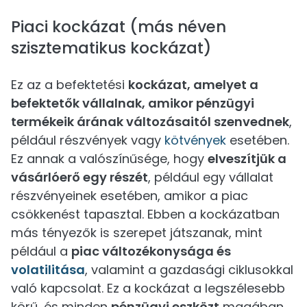
Piaci kockázat (más néven
szisztematikus kockázat)
Ez az a befektetési
kockázat, amelyet a
befektetők vállalnak, amikor pénzügyi
termékeik árának változásaitól szenvednek
,
például részvények vagy
kötvények
esetében.
Ez annak a valószínűsége, hogy
elveszítjük a
vásárlóerő egy részét
, például egy vállalat
részvényeinek esetében, amikor a piac
csökkenést tapasztal. Ebben a kockázatban
más tényezők is szerepet játszanak, mint
például a
piac változékonysága és
volatilitása
, valamint a gazdasági ciklusokkal
való kapcsolat. Ez a kockázat a legszélesebb
körű, és minden
pénzügyi eszközt
magában