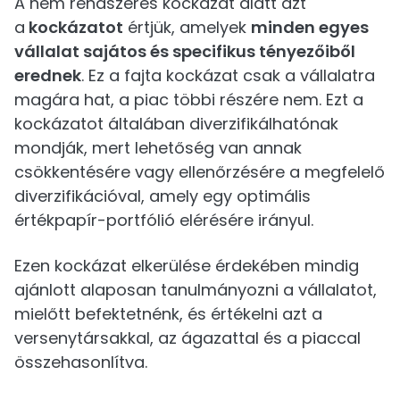
A nem rendszeres kockázat alatt azt
a
kockázatot
értjük, amelyek
minden egyes
vállalat sajátos és specifikus tényezőiből
erednek
. Ez a fajta kockázat csak a vállalatra
magára hat, a piac többi részére nem. Ezt a
kockázatot általában diverzifikálhatónak
mondják, mert lehetőség van annak
csökkentésére vagy ellenőrzésére a megfelelő
diverzifikációval, amely egy optimális
értékpapír-portfólió elérésére irányul.
Ezen kockázat elkerülése érdekében mindig
ajánlott alaposan tanulmányozni a vállalatot,
mielőtt befektetnénk, és értékelni azt a
versenytársakkal, az ágazattal és a piaccal
összehasonlítva.