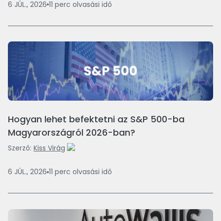
6 JÚL., 2026
11
perc
olvasási idő
Hogyan lehet befektetni az S&P 500-ba
Magyarországról 2026-ban?
Szerző:
Kiss Virág
6 JÚL., 2026
11
perc
olvasási idő