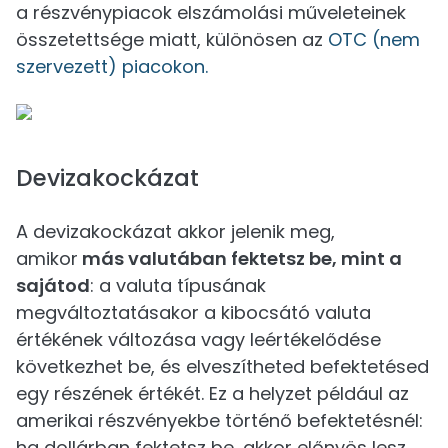
a részvénypiacok elszámolási műveleteinek
összetettsége miatt, különösen az
OTC (nem
szervezett) piacokon.
Devizakockázat
A devizakockázat akkor jelenik meg,
amikor
más valutában fektetsz be, mint a
sajátod
: a valuta típusának
megváltoztatásakor a kibocsátó valuta
értékének változása vagy leértékelődése
következhet be, és elveszítheted befektetésed
egy részének értékét. Ez a helyzet például az
amerikai részvényekbe történő befektetésnél:
ha dollárban fektetsz be, akkor előnyös lesz