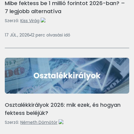
Mibe fektess be 1 millió forintot 2026-ban? –
7 legjobb alternatíva
Szerző:
Kiss Virág
17 JÚL., 2026
12
perc
olvasási idő
Osztalékkirályok 2026: mik ezek, és hogyan
fektess beléjük?
Szerző:
Németh Dömötör