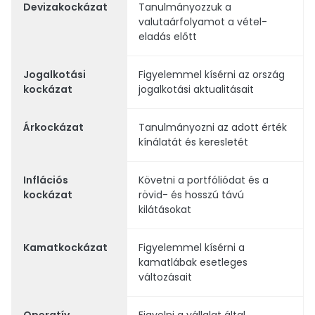
Devizakockázat
Tanulmányozzuk a
valutaárfolyamot a vétel-
eladás előtt
Jogalkotási
Figyelemmel kísérni az ország
kockázat
jogalkotási aktualitásait
Árkockázat
Tanulmányozni az adott érték
kínálatát és keresletét
Inflációs
Követni a portfóliódat és a
kockázat
rövid- és hosszú távú
kilátásokat
Kamatkockázat
Figyelemmel kísérni a
kamatlábak esetleges
változásait
Operatív
Figyelni a vállalat által