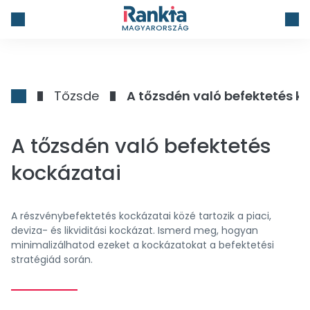
MAGYARORSZÁG
Tőzsde
A tőzsdén való befektetés k
A tőzsdén való befektetés
kockázatai
A részvénybefektetés kockázatai közé tartozik a piaci,
deviza- és likviditási kockázat. Ismerd meg, hogyan
minimalizálhatod ezeket a kockázatokat a befektetési
stratégiád során.