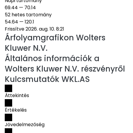
Napi tartomány
69.44
—
70.14
52 hetes tartomány
54.64
—
120.1
Frissítve 2026. aug. 10. 8:21
Árfolyamgrafikon
Wolters
Kluwer N.V.
Általános információk a
Wolters Kluwer N.V. részvényről
Kulcsmutatók WKL.AS
Áttekintés
Értékelés
Jövedelmezőség