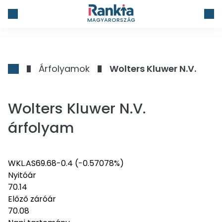
MAGYARORSZÁG
Árfolyamok
Wolters Kluwer N.V.
Wolters Kluwer N.V.
árfolyam
WKL.AS
69.68
-0.4
(-0.57078%)
Nyitóár
70.14
Előző záróár
70.08