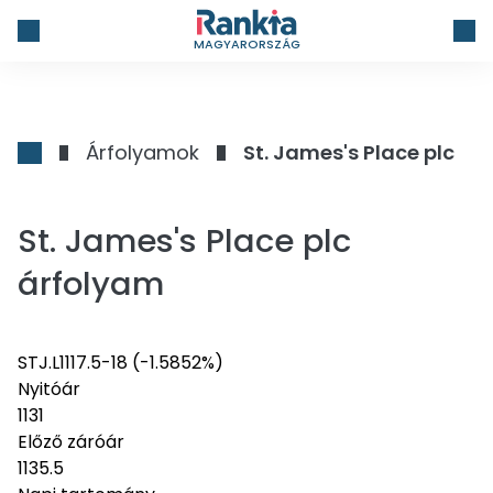
MAGYARORSZÁG
Árfolyamok
St. James's Place plc
St. James's Place plc
árfolyam
STJ.L
1117.5
-18
(-1.5852%)
Nyitóár
1131
Előző záróár
1135.5