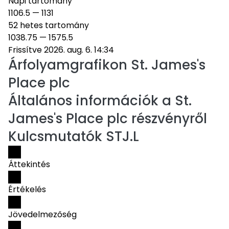
Napi tartomány
1106.5
—
1131
52 hetes tartomány
1038.75
—
1575.5
Frissítve 2026. aug. 6. 14:34
Árfolyamgrafikon
St. James's
Place plc
Általános információk a St.
James's Place plc részvényről
Kulcsmutatók STJ.L
Áttekintés
Értékelés
Jövedelmezőség