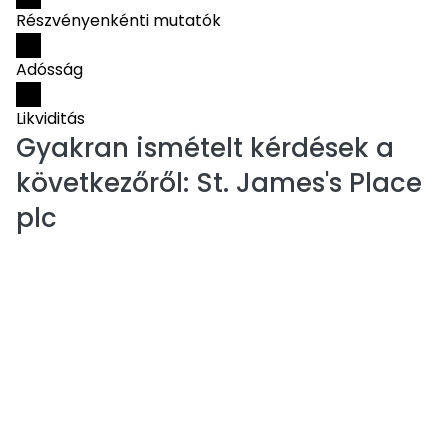
Részvényenkénti mutatók
Adósság
Likviditás
Gyakran ismételt kérdések a
következőről:
St. James's Place
plc