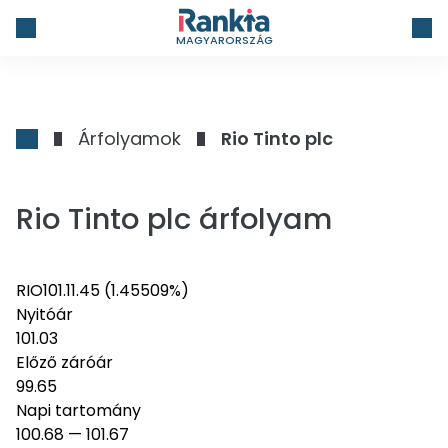
MAGYARORSZÁG
Árfolyamok
Rio Tinto plc
Rio Tinto plc árfolyam
RIO
101.1
1.45
(1.45509%)
Nyitóár
101.03
Előző záróár
99.65
Napi tartomány
100.68
—
101.67