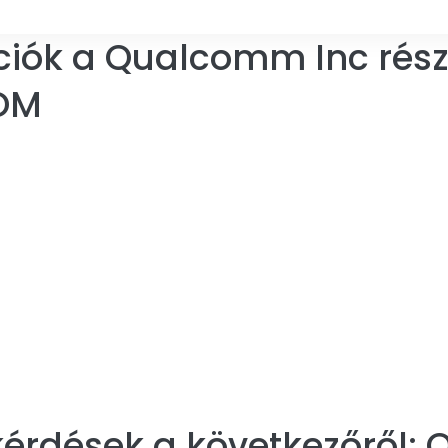
ciók a Qualcomm Inc rész
OM
érdések a következőről:
Q