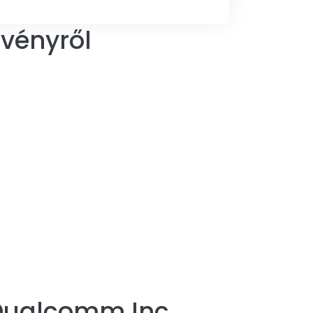
vényről
ualcomm Inc