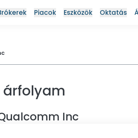
Brókerek
Piacok
Eszközök
Oktatás
nc
 árfolyam
Qualcomm Inc