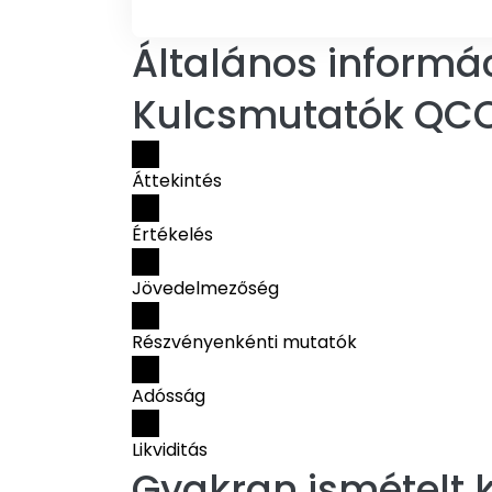
Általános informá
Kulcsmutatók QC
Áttekintés
Értékelés
Jövedelmezőség
Részvényenkénti mutatók
Adósság
Likviditás
Gyakran ismételt k