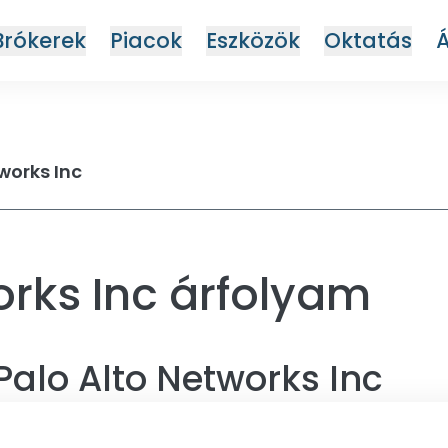
Brókerek
Piacok
Eszközök
Oktatás
works Inc
orks Inc árfolyam
Palo Alto Networks Inc