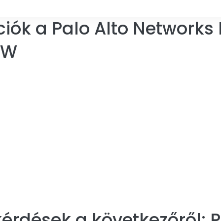
iók a Palo Alto Networks 
NW
érdések a következőről:
P