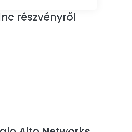
Inc részvényről
alo Alto Networks