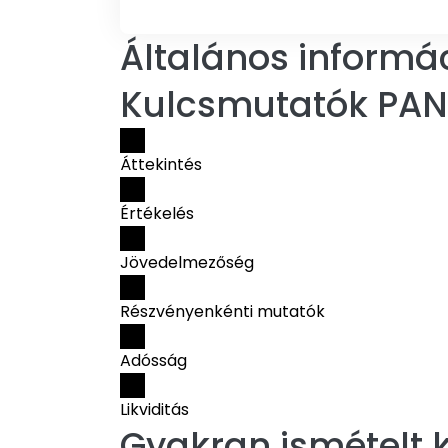
Általános informác
Kulcsmutatók PA
Áttekintés
Értékelés
Jövedelmezőség
Részvényenkénti mutatók
Adósság
Likviditás
Gyakran ismételt k