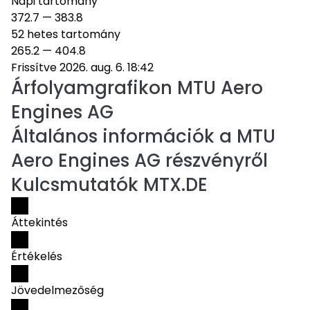
Napi tartomány
372.7
—
383.8
52 hetes tartomány
265.2
—
404.8
Frissítve 2026. aug. 6. 18:42
Árfolyamgrafikon
MTU Aero
Engines AG
Általános információk a MTU
Aero Engines AG részvényről
Kulcsmutatók MTX.DE
Áttekintés
Értékelés
Jövedelmezőség