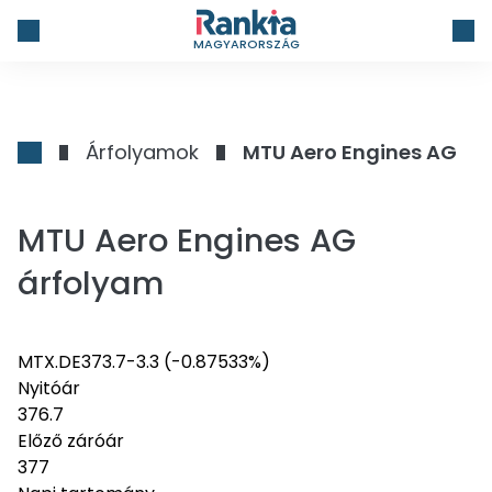
MAGYARORSZÁG
Árfolyamok
MTU Aero Engines AG
MTU Aero Engines AG
árfolyam
MTX.DE
373.7
-3.3
(-0.87533%)
Nyitóár
376.7
Előző záróár
377