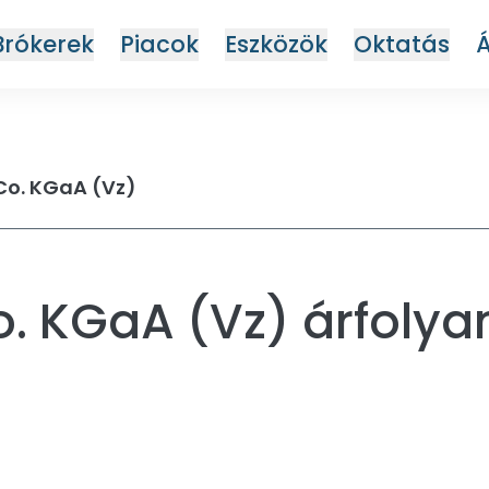
Brókerek
Piacok
Eszközök
Oktatás
Co. KGaA (Vz)
o. KGaA (Vz) árfoly