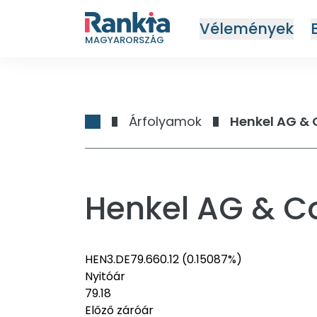
Vélemények
MAGYARORSZÁG
Árfolyamok
Henkel AG & 
Henkel AG & C
HEN3.DE
79.66
0.12
(0.15087%)
Nyitóár
79.18
Előző záróár