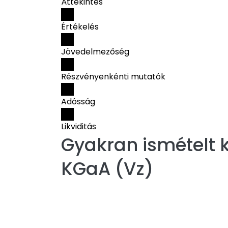
Áttekintés
Értékelés
Jövedelmezőség
Részvényenkénti mutatók
Adósság
Likviditás
Gyakran ismételt k
KGaA (Vz)