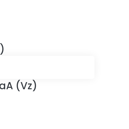
)
aA (Vz)