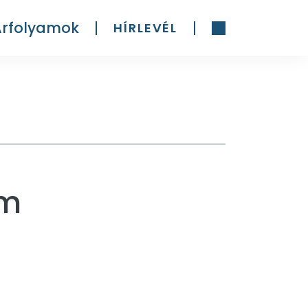
Árfolyamok
HÍRLEVÉL
am