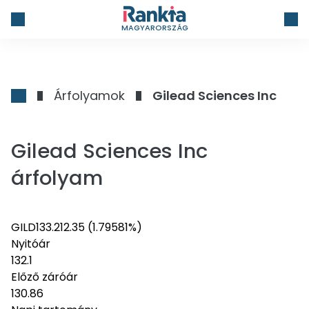
MAGYARORSZÁG
Árfolyamok
Gilead Sciences Inc
Gilead Sciences Inc
árfolyam
GILD
133.21
2.35
(1.79581%)
Nyitóár
132.1
Előző záróár
130.86