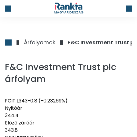
MAGYARORSZÁG
Árfolyamok
F&C Investment Trust pl
F&C Investment Trust plc
árfolyam
FCIT.L
343
-0.8
(-0.23269%)
Nyitóár
344.4
Előző záróár
343.8