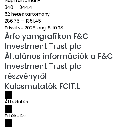
Napi tartomány
340
—
344.4
52 hetes tartomány
286.75
—
1351.45
Frissítve 2026. aug. 6. 10:38
Árfolyamgrafikon
F&C
Investment Trust plc
Általános információk a F&C
Investment Trust plc
részvényről
Kulcsmutatók FCIT.L
Áttekintés
Értékelés