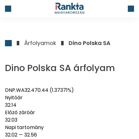
MAGYARORSZÁG
Árfolyamok
Dino Polska SA
Dino Polska SA árfolyam
DNP.WA
32.47
0.44
(1.37371%)
Nyitóár
32.14
Előző záróár
32.03
Napi tartomány
32.02
—
32.56