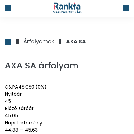
MAGYARORSZÁG
Árfolyamok
AXA SA
AXA SA árfolyam
CS.PA
45.05
0
(0%)
Nyitóár
45
Előző záróár
45.05
Napi tartomány
44.88
—
45.63