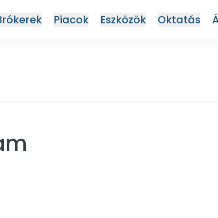
Brókerek
Piacok
Eszközök
Oktatás
yam