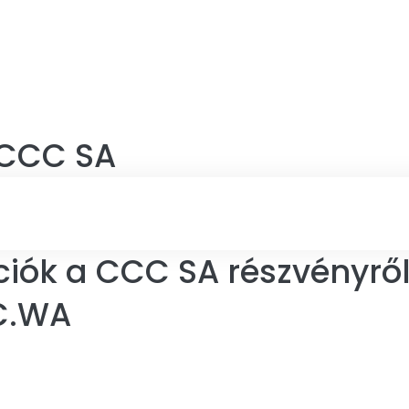
CCC SA
ciók a CCC SA részvényrő
C.WA