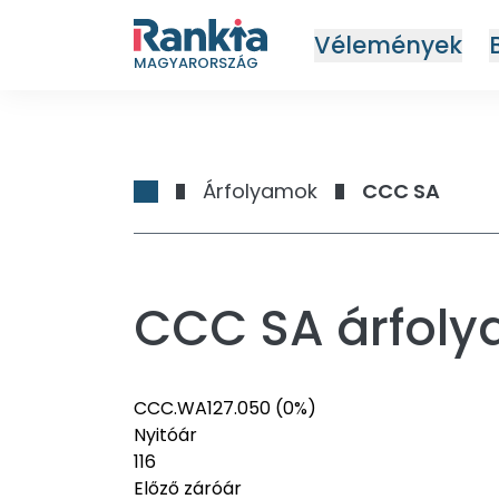
Vélemények
MAGYARORSZÁG
Árfolyamok
CCC SA
CCC SA árfol
CCC.WA
127.05
0
(0%)
Nyitóár
116
Előző záróár