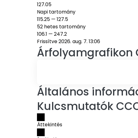
127.05
Napi tartomány
115.25
—
127.5
52 hetes tartomány
106.1
—
247.2
Frissítve 2026. aug. 7. 13:06
Árfolyamgrafikon
Általános informá
Kulcsmutatók CC
Áttekintés