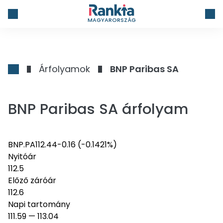
MAGYARORSZÁG
Árfolyamok
BNP Paribas SA
BNP Paribas SA árfolyam
BNP.PA
112.44
-0.16
(-0.1421%)
Nyitóár
112.5
Előző záróár
112.6
Napi tartomány
111.59
—
113.04