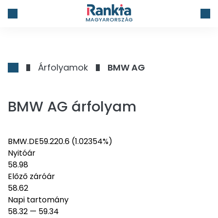
MAGYARORSZÁG
Árfolyamok
BMW AG
BMW AG árfolyam
BMW.DE
59.22
0.6
(1.02354%)
Nyitóár
58.98
Előző záróár
58.62
Napi tartomány
58.32
—
59.34