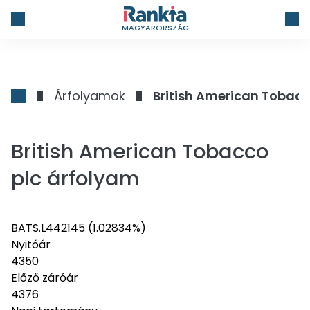
MAGYARORSZÁG
Árfolyamok
British American Tobacc
British American Tobacco
plc árfolyam
BATS.L
4421
45
(1.02834%)
Nyitóár
4350
Előző záróár
4376