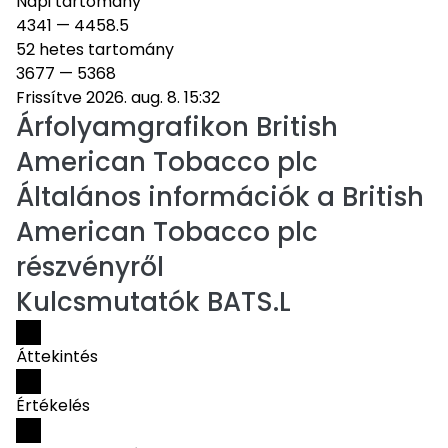
Napi tartomány
4341
—
4458.5
52 hetes tartomány
3677
—
5368
Frissítve 2026. aug. 8. 15:32
Árfolyamgrafikon
British
American Tobacco plc
Általános információk a British
American Tobacco plc
részvényről
Kulcsmutatók BATS.L
Áttekintés
Értékelés